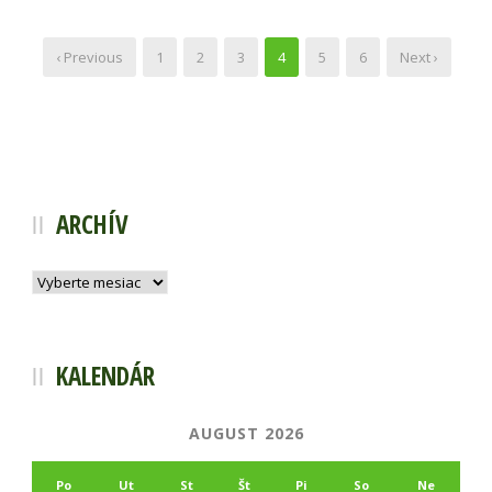
‹ Previous
1
2
3
4
5
6
Next ›
ARCHÍV
Archív
KALENDÁR
AUGUST 2026
Po
Ut
St
Št
Pi
So
Ne