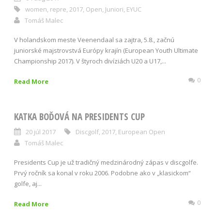
women
,
repre
,
2017
,
Open
,
Juniori
,
EYUC
Tomáš Malec
V holandskom meste Veenendaal sa zajtra, 5.8., začnú
juniorské majstrovstvá Európy krajín (European Youth Ultimate
Championship 2017). V štyroch divíziách U20 a U17,...
0
Read More
KATKA BOĎOVÁ NA PRESIDENTS CUP
20 júl 2017
Discgolf
,
2017
,
European Open
Tomáš Malec
Presidents Cup je už tradičný medzinárodný zápas v discgolfe.
Prvý ročník sa konal v roku 2006. Podobne ako v „klasickom“
golfe, aj...
0
Read More