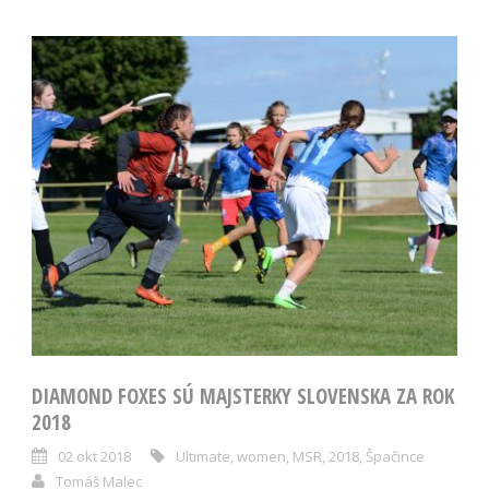
DIAMOND FOXES SÚ MAJSTERKY SLOVENSKA ZA ROK
2018
02 okt 2018
Ultimate
,
women
,
MSR
,
2018
,
Špačince
Tomáš Malec