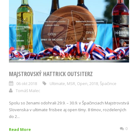
MAJSTROVSKÝ HATTRICK OUTSITERZ
06 okt 2018
Ultimate
,
MSR
,
Open
,
2018
,
Špačince
Tomáš Malec
Spolu so ženami odohrali 29.9. – 30.9. v Špačinciach Majstrovstvá
Slovenska v ultimate frisbee aj open tímy. 8 tímov, rozdelených
do 2...
0
Read More