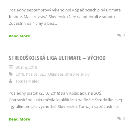
Posledný septembrový víkend bol v Špačinciach plný ultimate
frisbee. Majstrovstvá Slovenska žien sa odohrali v sobotu.
Zúčastnili sa 4 tímy a bez...
0
Read More
STREDOŠKOLSKÁ LIGA ULTIMATE – VÝCHOD
30 máj 2018
2018
,
Košice
,
SLU
,
Ultimate
,
stredne školy
Tomáš Malec
Posledný piatok (25.05.2018) sa v Košiciach, na SOŠ
Ostrovského, uskutočnila kvalifikácia na finále Stredoškolskej
ligy ultimate pre východné Slovensko. Turnaja sa zúčastnilo...
0
Read More