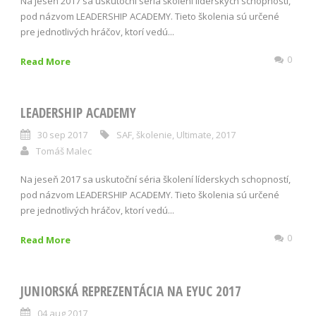
Na jeseň 2017 sa uskutoční séria školení líderskych schopností,
pod názvom LEADERSHIP ACADEMY. Tieto školenia sú určené
pre jednotlivých hráčov, ktorí vedú...
0
Read More
LEADERSHIP ACADEMY
30 sep 2017
SAF
,
školenie
,
Ultimate
,
2017
Tomáš Malec
Na jeseň 2017 sa uskutoční séria školení líderskych schopností,
pod názvom LEADERSHIP ACADEMY. Tieto školenia sú určené
pre jednotlivých hráčov, ktorí vedú...
0
Read More
JUNIORSKÁ REPREZENTÁCIA NA EYUC 2017
04 aug 2017