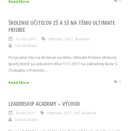
0
Read More
ŠKOLENIE UČITEĽOV ZŠ A SŠ NA TÉMU ULTIMATE
FRISBEE
12 nov 2017
Ultimate
,
2017
,
školenie
Tomáš Malec
Pozývame Vás na školenie na tému Ultimate frisbee (diskový
šport), ktoré sa uskutoční dňa 17.11.2017 na základnej škole S.
Chalupku v Prievidzi....
0
Read More
LEADERSHIP ACADEMY – VÝCHOD
29 okt 2017
Ultimate
,
2017
,
SAF
,
školenie
Tomáš Malec