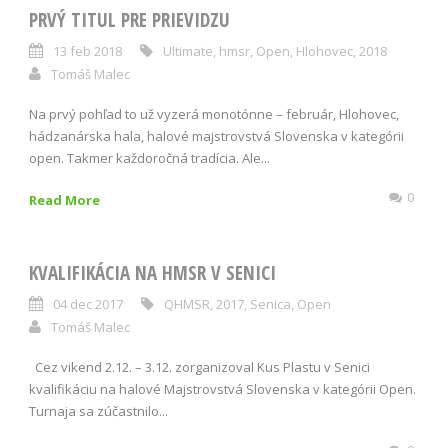
PRVÝ TITUL PRE PRIEVIDZU
13 feb 2018
Ultimate
,
hmsr
,
Open
,
Hlohovec
,
2018
Tomáš Malec
Na prvý pohľad to už vyzerá monotónne – február, Hlohovec,
hádzanárska hala, halové majstrovstvá Slovenska v kategórii
open. Takmer každoročná tradícia. Ale...
0
Read More
KVALIFIKÁCIA NA HMSR V SENICI
04 dec 2017
QHMSR
,
2017
,
Senica
,
Open
Tomáš Malec
Cez vikend 2.12. – 3.12. zorganizoval Kus Plastu v Senici
kvalifikáciu na halové Majstrovstvá Slovenska v kategórii Open.
Turnaja sa zúčastnilo...