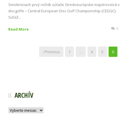
Smoleniciach prvý ročník súťaže Stredoeurópske majstrovstvá v
discgolfe – Central European Disc Golf Championship (CEDGC).
Súťaž...
0
Read More
‹ Previous
1
…
4
5
6
ARCHÍV
Archív