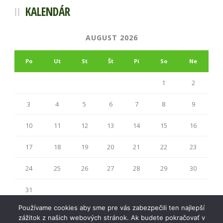
KALENDÁR
AUGUST 2026
Po
Ut
St
Št
Pi
So
Ne
1
2
3
4
5
6
7
8
9
10
11
12
13
14
15
16
17
18
19
20
21
22
23
24
25
26
27
28
29
30
31
« júl
Používame cookies aby sme pre vás zabezpečili ten najlepší
zážitok z našich webových stránok. Ak budete pokračovať v