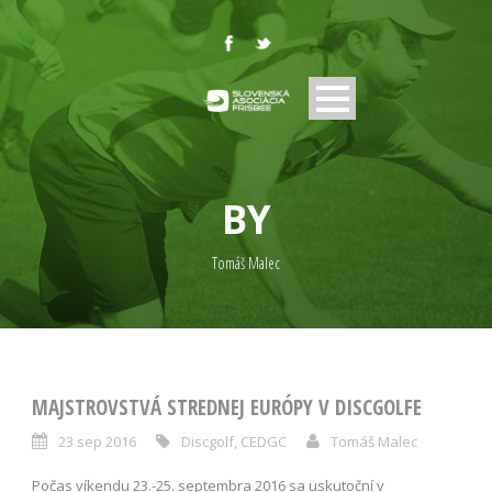
BY
Tomáš Malec
MAJSTROVSTVÁ STREDNEJ EURÓPY V DISCGOLFE
23 sep 2016
Discgolf
,
CEDGC
Tomáš Malec
Počas víkendu 23.-25. septembra 2016 sa uskutoční v