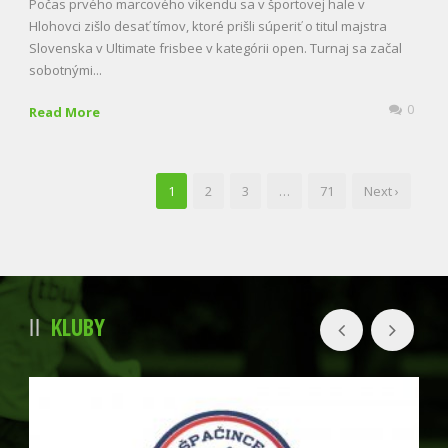
Počas prvého marcového víkendu sa v športovej hale v
Hlohovci zišlo desať tímov, ktoré prišli súperiť o titul majstra
Slovenska v Ultimate frisbee v kategórii open. Turnaj sa začal
sobotnými...
0
Read More
1
2
3
…
71
Next ›
KLUBY