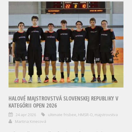
HALOVÉ MAJSTROVSTVÁ SLOVENSKEJ REPUBLIKY V
KATEGÓRII OPEN 2026
24 apr 2026
ultimate frisbee
,
HMSR-O
,
majstrovstva
Martina Kmecová