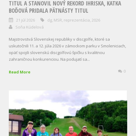
TITUL A STANOVIL NOVÝ REKORD IHRISKA, KATKA
BOĎOVÁ PRIDALA PÄTNÁSTY TITUL
21 júl 2026
dg
,
MSR
,
reprezentácia
,
2026
Soňa Kúdelová
Majstrovstvá Slovenskej republiky v discgolfe, ktoré sa
uskutočnili 11. a 12. júla 2026 v zámockom parku v Smoleniciach,
opäť spojili slovenskú discgolfovú špičku s kvalitnou
zahraničnou konkurenciou. Na podujatí sa...
0
Read More