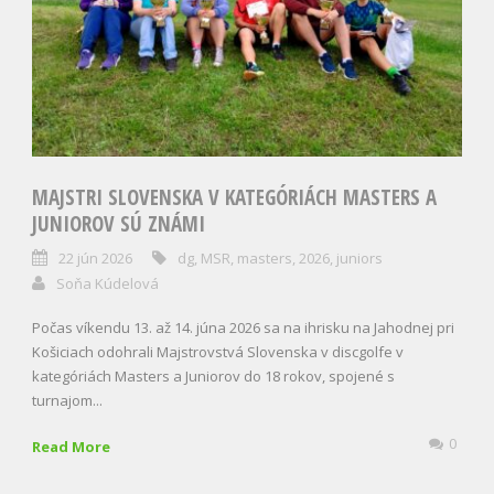
MAJSTRI SLOVENSKA V KATEGÓRIÁCH MASTERS A
JUNIOROV SÚ ZNÁMI
22 jún 2026
dg
,
MSR
,
masters
,
2026
,
juniors
Soňa Kúdelová
Počas víkendu 13. až 14. júna 2026 sa na ihrisku na Jahodnej pri
Košiciach odohrali Majstrovstvá Slovenska v discgolfe v
kategóriách Masters a Juniorov do 18 rokov, spojené s
turnajom...
0
Read More