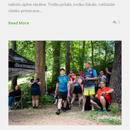
nebolo úplne ideálne. Trošku pršalo, trošku fúkalo, našťastie
všetko primerane....
0
Read More