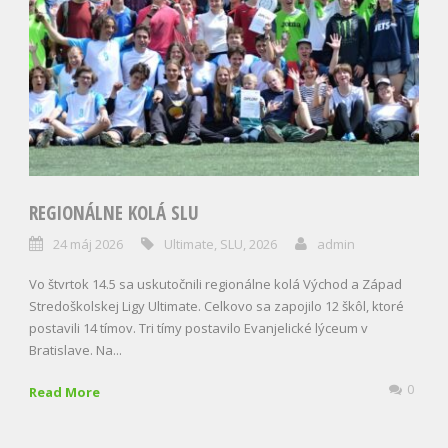
REGIONÁLNE KOLÁ SLU
24 máj 2026
Ultimate
,
SLU
,
2026
admin
Vo štvrtok 14.5 sa uskutočnili regionálne kolá Východ a Západ
Stredoškolskej Ligy Ultimate. Celkovo sa zapojilo 12 škôl, ktoré
postavili 14 tímov. Tri tímy postavilo Evanjelické lýceum v
Bratislave. Na...
0
Read More