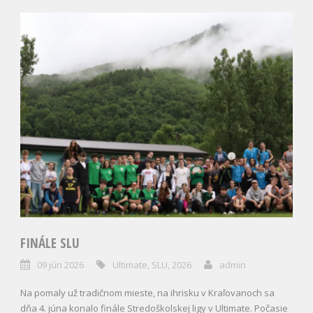
FINÁLE SLU
09 jún 2026
Ultimate
,
SLU
,
2026
admin
Na pomaly už tradičnom mieste, na ihrisku v Kraľovanoch sa
dňa 4. júna konalo finále Stredoškolskej ligy v Ultimate. Počasie