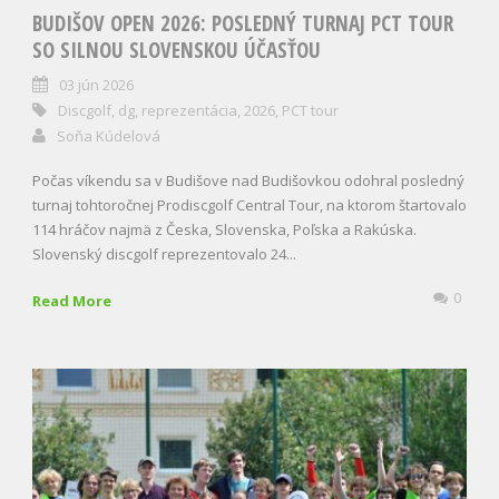
BUDIŠOV OPEN 2026: POSLEDNÝ TURNAJ PCT TOUR
SO SILNOU SLOVENSKOU ÚČASŤOU
03 jún 2026
Discgolf
,
dg
,
reprezentácia
,
2026
,
PCT tour
Soňa Kúdelová
Počas víkendu sa v Budišove nad Budišovkou odohral posledný
turnaj tohtoročnej Prodiscgolf Central Tour, na ktorom štartovalo
114 hráčov najmä z Česka, Slovenska, Poľska a Rakúska.
Slovenský discgolf reprezentovalo 24...
0
Read More