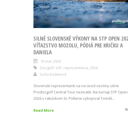
SILNÉ SLOVENSKÉ VÝKONY NA STP OPEN 202
VÍŤAZSTVO MOZOLU, PÓDIÁ PRE KRIČKU A
DANIELA
16 mar 2026
Discgolf
,
SAF
,
reprezentácia
,
2026
Soňa Kúdelová
Slovenskí reprezentanti sa na úvod sezóny série
Prodiscgolf Central Tour nestratili. Na turnaji STP Open
2026 v rakúskom St. Pöltene vybojoval Tomáš...
Read More