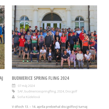
AJ
BUDMERICE SPRING FLING 2024
07 máj 2024
SAF
,
budmericespringfling
,
2024
,
Discgolf
Soňa Kúdelová
V dňoch 13. – 14. apríla prebiehal discgolfový turnaj