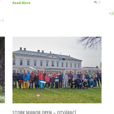
0
Read More
« j
0
T
STORK MANOR OPEN – OTVÁRACÍ