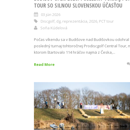
TOUR SO SILNOU SLOVENSKOU ÚČASŤOU
03 jún 2026
Discgolf
,
dg
,
reprezentácia
,
2026
,
PCT tour
Soňa Kúdelová
Počas víkendu sa v Budišove nad Budišovkou odohral
posledný turnaj tohtoročnej Prodiscgolf Central Tour, 
ktorom štartovalo 114 hráčov najmä z Česka,...
Read More