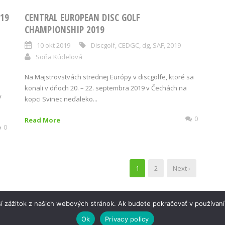
019
CENTRAL EUROPEAN DISC GOLF
CHAMPIONSHIP 2019
10 okt 2019
Discgolf
,
CEDGC
,
dg
,
SAF
,
2019
Soňa Kúdelová
Na Majstrovstvách strednej Európy v discgolfe, ktoré sa
konali v dňoch 20. – 22. septembra 2019 v Čechách na
v
kopci Svinec neďaleko...
0
Read More
0
1
2
Next ›
í zážitok z našich webových stránok. Ak budete pokračovať v používaní
Ok
Privacy policy