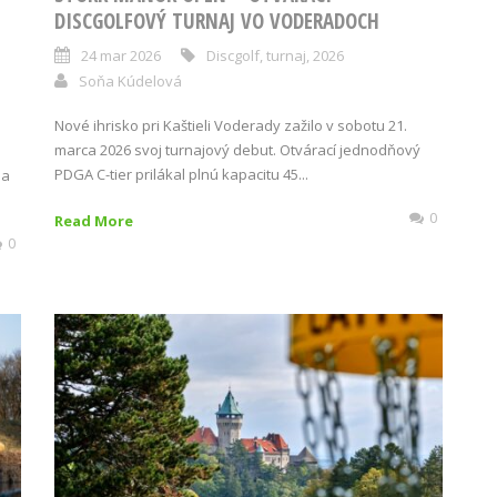
DISCGOLFOVÝ TURNAJ VO VODERADOCH
24 mar 2026
Discgolf
,
turnaj
,
2026
Soňa Kúdelová
Nové ihrisko pri Kaštieli Voderady zažilo v sobotu 21.
marca 2026 svoj turnajový debut. Otvárací jednodňový
PDGA C-tier prilákal plnú kapacitu 45...
na
0
Read More
0