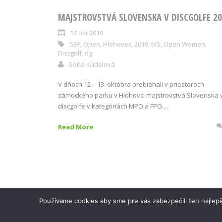
MAJSTROVSTVÁ SLOVENSKA V DISCGOLFE 2
14 okt 2019
SAF
,
Open
,
Hlohovec
,
2019
,
MS
,
Open Women
,
Discgolf
,
dg
Soňa Kúdelová
V dňoch 12 – 13. októbra prebiehali v priestoroch
zámockého parku v Hlohovci majstrovstvá Slovenska 
discgolfe v kategóriách MPO a FPO....
Read More
Používame cookies aby sme pre vás zabezpečili ten najlepš
Slovenská asociácia Frisbee 2017