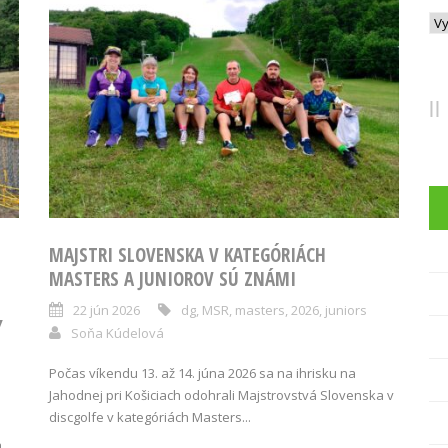
Arc
MAJSTRI SLOVENSKA V KATEGÓRIÁCH
MASTERS A JUNIOROV SÚ ZNÁMI
22 jún 2026
dg
,
MSR
,
masters
,
2026
,
juniors
Y
Soňa Kúdelová
Počas víkendu 13. až 14. júna 2026 sa na ihrisku na
Jahodnej pri Košiciach odohrali Majstrovstvá Slovenska v
discgolfe v kategóriách Masters...
a