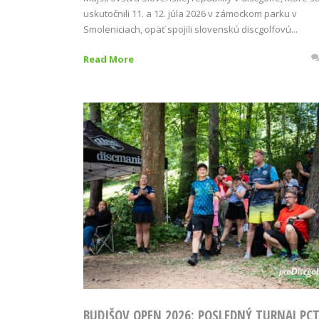
uskutočnili 11. a 12. júla 2026 v zámockom parku v
Smoleniciach, opäť spojili slovenskú discgolfovú...
Read More
BUDIŠOV OPEN 2026: POSLEDNÝ TURNAJ PC