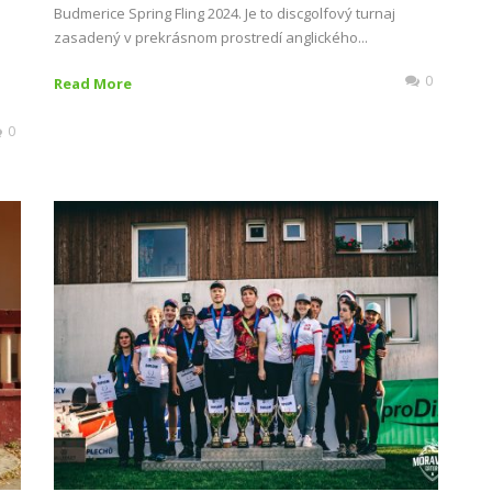
Budmerice Spring Fling 2024. Je to discgolfový turnaj
o
zasadený v prekrásnom prostredí anglického...
0
Read More
0