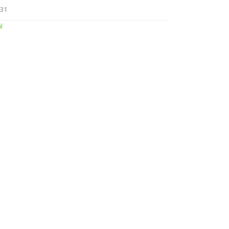
31
úl