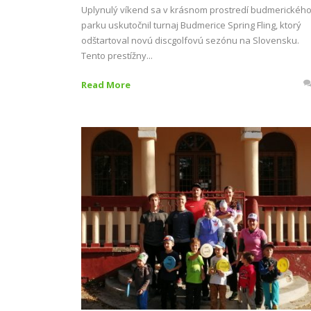
Uplynulý víkend sa v krásnom prostredí budmerickéh
parku uskutočnil turnaj Budmerice Spring Fling, ktorý
odštartoval novú discgolfovú sezónu na Slovensku.
Tento prestížny...
Read More