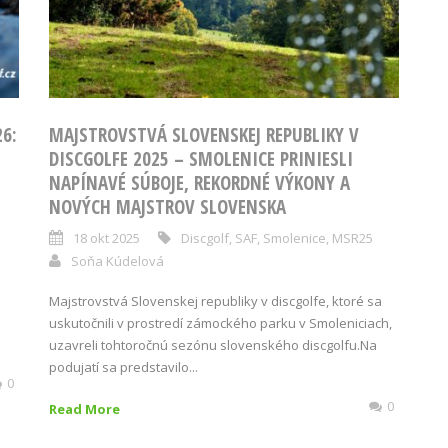
6:
MAJSTROVSTVÁ SLOVENSKEJ REPUBLIKY V
DISCGOLFE 2025 – SMOLENICE PRINIESLI
NAPÍNAVÉ SÚBOJE, REKORDNÉ VÝKONY A
NOVÝCH MAJSTROV SLOVENSKA
18 okt 2025
Discgolf
,
SAF
,
Smolenice
,
MSR25
Soňa Kúdelová
Majstrovstvá Slovenskej republiky v discgolfe, ktoré sa
uskutočnili v prostredí zámockého parku v Smoleniciach,
uzavreli tohtoročnú sezónu slovenského discgolfu.Na
podujatí sa predstavilo...
0
0
Read More