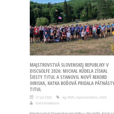
MAJSTROVSTVÁ SLOVENSKEJ REPUBLIKY V
DISCGOLFE 2026: MICHAL KÚDELA ZÍSKAL
ŠIESTY TITUL A STANOVIL NOVÝ REKORD
IHRISKA, KATKA BOĎOVÁ PRIDALA PÄTNÁST
TITUL
21 júl 2026
dg
,
MSR
,
reprezentácia
,
2026
Soňa Kúdelová
Majstrovstvá Slovenskej republiky v discgolfe, ktoré s