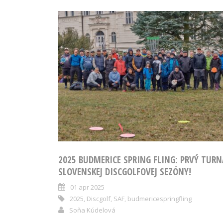
2025 BUDMERICE SPRING FLING: PRVÝ TURN
SLOVENSKEJ DISCGOLFOVEJ SEZÓNY!
01 apr 2025
2025
,
Discgolf
,
SAF
,
budmericespringfling
Soňa Kúdelová