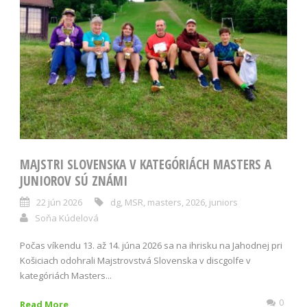
MAJSTRI SLOVENSKA V KATEGÓRIÁCH MASTERS A
JUNIOROV SÚ ZNÁMI
22 jún 2026
dg
,
MSR
,
masters
,
2026
,
juniors
Soňa Kúdelová
Počas víkendu 13. až 14. júna 2026 sa na ihrisku na Jahodnej pri
Košiciach odohrali Majstrovstvá Slovenska v discgolfe v
kategóriách Masters...
0
Read More