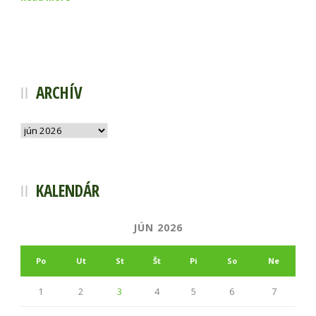
ARCHÍV
Archív
KALENDÁR
JÚN 2026
Po
Ut
St
Št
Pi
So
Ne
1
2
3
4
5
6
7