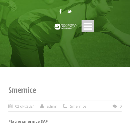
Smernice
02 okt 2024
admin
Smernice
0
Platné smernice SAF