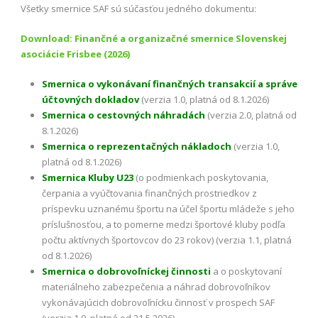
Všetky smernice SAF sú súčasťou jedného dokumentu:
Download: Finančné a organizačné smernice Slovenskej
asociácie Frisbee (2026)
Smernica o vykonávaní finančných transakcií a správe
účtovných dokladov
(verzia 1.0, platná od 8.1.2026)
Smernica o cestovných náhradách
(verzia 2.0, platná od
8.1.2026)
Smernica o reprezentačných nákladoch
(verzia 1.0,
platná od 8.1.2026)
Smernica Kluby U23
(o podmienkach poskytovania,
čerpania a vyúčtovania finančných prostriedkov z
príspevku uznanému športu na účel športu mládeže s jeho
príslušnosťou, a to pomerne medzi športové kluby podľa
počtu aktívnych športovcov do 23 rokov) (verzia 1.1, platná
od 8.1.2026)
Smernica o dobrovoľníckej činnosti
a o poskytovaní
materiálneho zabezpečenia a náhrad dobrovoľníkov
vykonávajúcich dobrovoľnícku činnosť v prospech SAF
(verzia 1.0, platná od 21.5.2026)