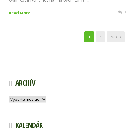
kvalifikovaných tímov na finálovom turnaji...
0
Read More
1
2
Next ›
ARCHÍV
Archív
KALENDÁR