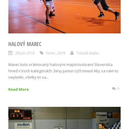
HALOVÝ MAREC
28 jún 2019
hmsr
,
2019
Tomáš Malec
Marec bolo orámovaný halovými majstrovstvami Slovenska
hneď v troch kategóriách: ženy juniori U20 mixed Aby sa nám to
neplietlo, všetky tri sa...
0
Read More