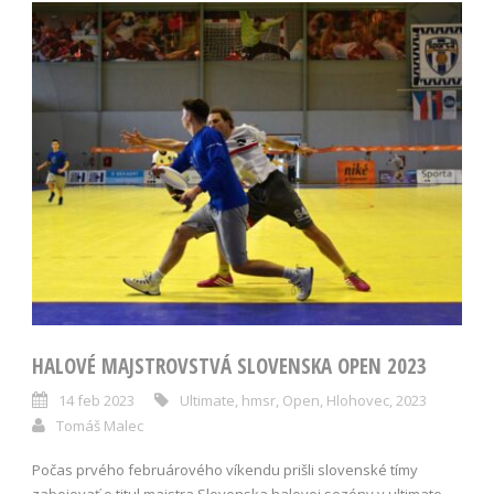
HALOVÉ MAJSTROVSTVÁ SLOVENSKA OPEN 2023
14 feb 2023
Ultimate
,
hmsr
,
Open
,
Hlohovec
,
2023
Tomáš Malec
Počas prvého februárového víkendu prišli slovenské tímy
zabojovať o titul majstra Slovenska halovej sezóny v ultimate