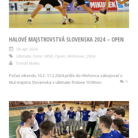
HALOVÉ MAJSTROVSTVÁ SLOVENSKA 2024 – OPEN
09 apr 2024
Ultimate
,
hmsr
,
MSR
,
Open
,
Hlohovec
,
2024
Tomáš Malec
Počas víkendu 10.2.-11.2.2024 prišlo do Hlohovca zabojovať o
0
titul majstra Slovenska v ultimate frisbee 10 tímov.