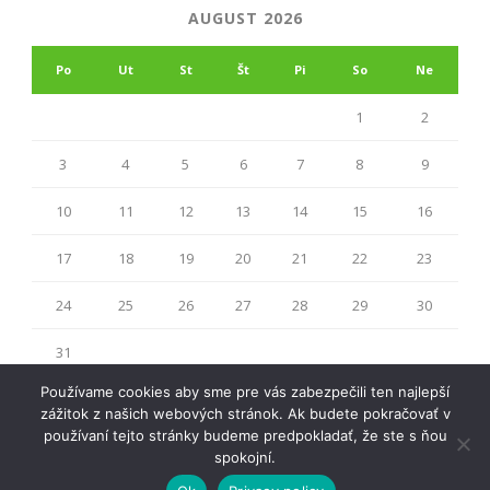
AUGUST 2026
Po
Ut
St
Št
Pi
So
Ne
1
2
3
4
5
6
7
8
9
10
11
12
13
14
15
16
17
18
19
20
21
22
23
24
25
26
27
28
29
30
31
« júl
Používame cookies aby sme pre vás zabezpečili ten najlepší
zážitok z našich webových stránok. Ak budete pokračovať v
používaní tejto stránky budeme predpokladať, že ste s ňou
spokojní.