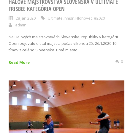
HALOVÉ MAJSTROVSTVÁ SLOVENSKA V ULTIMATE
FRISBEE KATEGÓRIA OPEN
28 jan 2020
Ultimate
,
hmsr
,
Hlohovec
,
#2020
admin
Na Halových majstrovstvách Slovenskej republiky v kategórii
Open bojovalo o titul majstra počas víkendu 25.-26.1.2020 10
tímov z celého Slovenska. Prvé miesto...
0
Read More