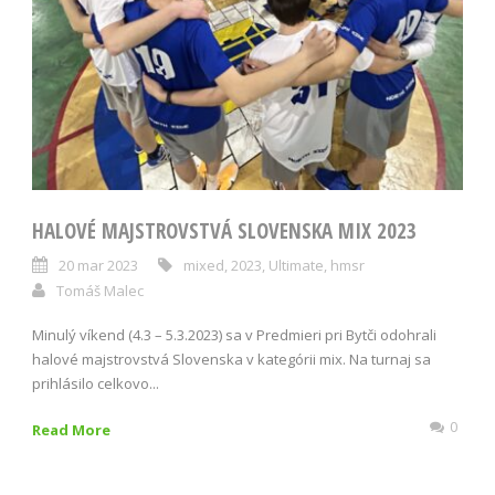
HALOVÉ MAJSTROVSTVÁ SLOVENSKA MIX 2023
20 mar 2023
mixed
,
2023
,
Ultimate
,
hmsr
Tomáš Malec
Minulý víkend (4.3 – 5.3.2023) sa v Predmieri pri Bytči odohrali
halové majstrovstvá Slovenska v kategórii mix. Na turnaj sa
prihlásilo celkovo...
0
Read More