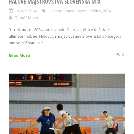
HALOVÉ MAJSTROVSTVÁ SLOVENSKA MIX
10 apr 2024
Ultimate
,
hmsr
,
mixed
,
Košice
,
2024
Tomáš Malec
9. a 10. marec 2024 patrili v hale Ostrovského v Košiciach
ultimate frisbee. Halových majstrovstiev Slovenska v kategórii
mix sa zúčastnilo 7...
0
Read More