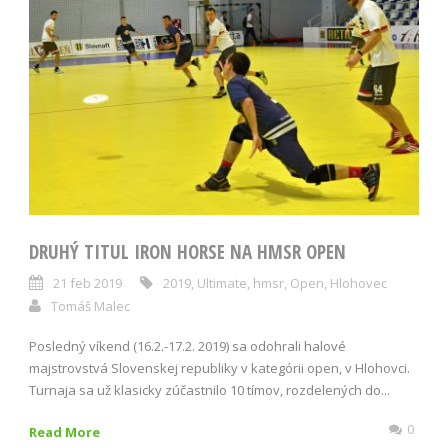
DRUHÝ TITUL IRON HORSE NA HMSR OPEN
21 feb 2019
2019
,
Ultimate
,
hmsr
,
Open
,
Hlohovec
Tomáš Malec
Posledný víkend (16.2.-17.2. 2019) sa odohrali halové
majstrovstvá Slovenskej republiky v kategórii open, v Hlohovci.
Turnaja sa už klasicky zúčastnilo 10 tímov, rozdelených do...
0
Read More