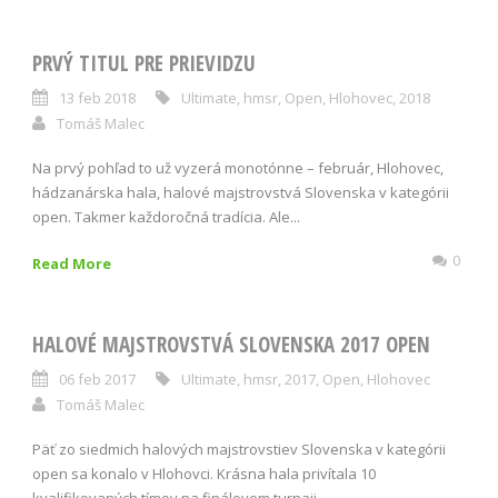
PRVÝ TITUL PRE PRIEVIDZU
13 feb 2018
Ultimate
,
hmsr
,
Open
,
Hlohovec
,
2018
Tomáš Malec
Na prvý pohľad to už vyzerá monotónne – február, Hlohovec,
hádzanárska hala, halové majstrovstvá Slovenska v kategórii
open. Takmer každoročná tradícia. Ale...
0
Read More
HALOVÉ MAJSTROVSTVÁ SLOVENSKA 2017 OPEN
06 feb 2017
Ultimate
,
hmsr
,
2017
,
Open
,
Hlohovec
Tomáš Malec
Päť zo siedmich halových majstrovstiev Slovenska v kategórii
open sa konalo v Hlohovci. Krásna hala privítala 10