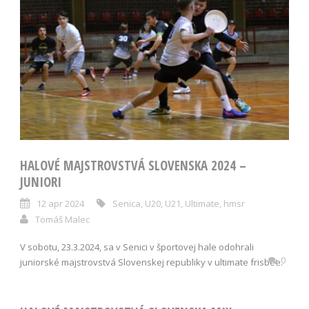
HALOVÉ MAJSTROVSTVÁ SLOVENSKA 2024 –
JUNIORI
12 apr 2024
Senica
,
U20
,
U21
,
Ultimate
,
hmsr
Tomáš Malec
V sobotu, 23.3.2024, sa v Senici v športovej hale odohrali
0
juniorské majstrovstvá Slovenskej republiky v ultimate frisbee.