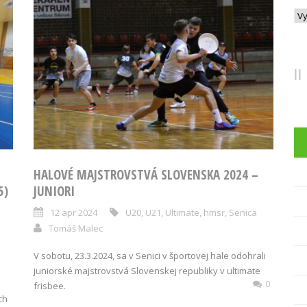
Arc
HALOVÉ MAJSTROVSTVÁ SLOVENSKA 2024 –
5)
JUNIORI
12 apr 2024
U20
,
U21
,
Ultimate
,
hmsr
,
Senica
Tomáš Malec
V sobotu, 23.3.2024, sa v Senici v športovej hale odohrali
juniorské majstrovstvá Slovenskej republiky v ultimate
0
frisbee.
ch