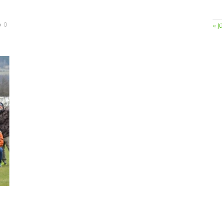
0
« j