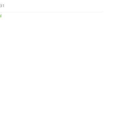
31
úl