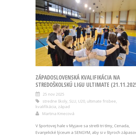
ZÁPADOSLOVENSKÁ KVALIFIKÁCIA NA
STREDOŠKOLSKÚ LIGU ULTIMATE (21.11.202
25 nov 2025
stredne školy
,
SLU
,
U20
,
ultimate frisbee
,
kvalifikácia
,
západ
Martina Kmecová
V športovej hale v Myjave sa stretli tri tímy, Cenada,
Evanjelické lýceum a SENGYM, aby si v štyroch zápaso