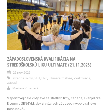
ZÁPADOSLOVENSKÁ KVALIFIKÁCIA NA
STREDOŠKOLSKÚ LIGU ULTIMATE (21.11.2025)
25 nov 2025
stredne školy
,
SLU
,
U20
,
ultimate frisbee
,
kvalifikácia
,
západ
Martina Kmecová
V športovej hale v Myjave sa stretli tri tímy, Cenada, Evanjelické
lýceum a SENGYM, aby si v štyroch zápasoch vybojovali dve
postupové...