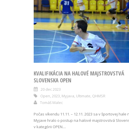
KVALIFIKÁCIA NA HALOVÉ MAJSTROVSTVÁ
SLOVENSKA OPEN
20 dec 2023
Open
,
2023
,
Myjava
,
Ultimate
,
QHMSR
Tomáš Malec
Počas víkendu 11.11. – 12.11. 2023 sa v športovej hale 
Myjave hralo o postup na halové majstrovstvá Sloven
v kategórii OPEN....