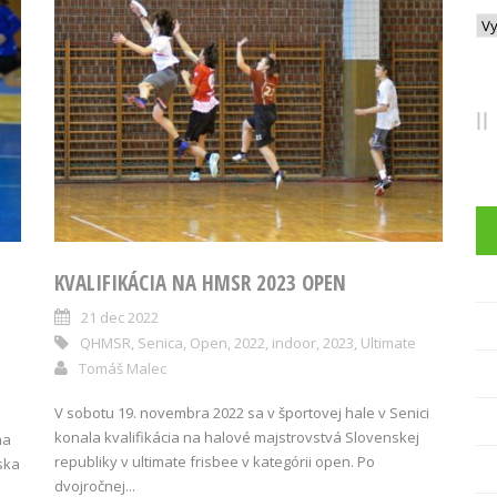
Arc
KVALIFIKÁCIA NA HMSR 2023 OPEN
21 dec 2022
QHMSR
,
Senica
,
Open
,
2022
,
indoor
,
2023
,
Ultimate
Tomáš Malec
V sobotu 19. novembra 2022 sa v športovej hale v Senici
konala kvalifikácia na halové majstrovstvá Slovenskej
na
republiky v ultimate frisbee v kategórii open. Po
ska
dvojročnej...