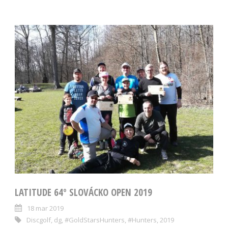
LATITUDE 64º SLOVÁCKO OPEN 2019
18 mar 2019
Discgolf
,
dg
,
#GoldStarsHunters
,
#Hunters
,
2019