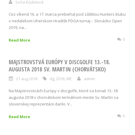
Soňa Kúdelová
Cez víkend 16. a 17. marca prebiehal pod záštitou Hunters klubu
v neďalekom Uherskom Hradišti PDGA turnaj – Slovácko Open
2019, na...
0
Read More
MAJSTROVSTVÁ EURÓPY V DISCGOLFE 13.-18.
AUGUSTA 2018 SV. MARTIN (CHORVÁTSKO)
21 aug 2018
dg
,
2018
,
ME
admin
Na Majstrovstvách Európy v discgolfe, ktoré sa konali 13.-18.
augusta 2018 v chorvátskom termálnom meste Sv. Martin sa
slovenskej reprezentácii darilo. V...
0
Read More