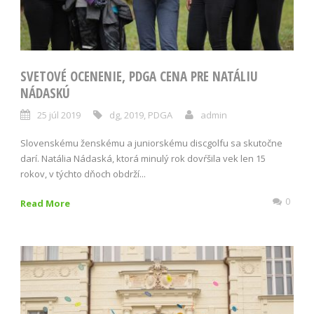
SVETOVÉ OCENENIE, PDGA CENA PRE NATÁLIU
NÁDASKÚ
25 júl 2019
dg
,
2019
,
PDGA
admin
Slovenskému ženskému a juniorskému discgolfu sa skutočne
darí. Natália Nádaská, ktorá minulý rok dovŕšila vek len 15
rokov, v týchto dňoch obdrží...
0
Read More