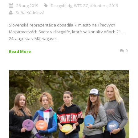
26 aug 2019
Discgolf
,
dg
,
WTDGC
,
#Hunters
,
2019
Soňa Kúdelová
Slovenská reprezentácia obsadila 7. miesto na Tímových
Majstrovstvách Sveta v discgolfe, ktoré sa konali v dňoch 21. –
24. augusta v Mäetaguse...
0
Read More