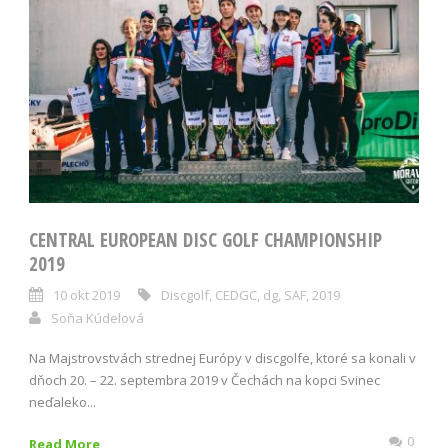
CENTRAL EUROPEAN DISC GOLF CHAMPIONSHIP
2019
10 okt 2019
Discgolf
,
CEDGC
,
dg
,
SAF
,
2019
Soňa Kúdelová
Na Majstrovstvách strednej Európy v discgolfe, ktoré sa konali v
dňoch 20. – 22. septembra 2019 v Čechách na kopci Svinec
neďaleko...
0
Read More