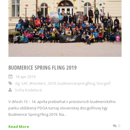
BUDMERICE SPRING FLING 2019
18 apr 2019
dg
,
SAF
,
#Hunters
,
2019
,
budmericespringfling
,
Discgolf
Soňa Kúdelová
V dňoch 13 – 14. apríla prebiehal v priestoroch budmerického
parku obľúbený PDGA turnaj slovenskej discgolfovej ligy
Budmerice Spring Fling 2019. Na...
0
Read More