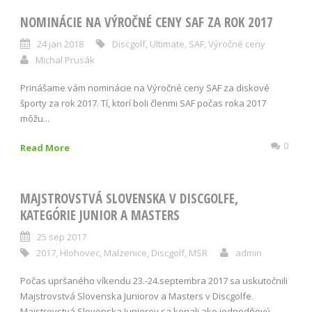
NOMINÁCIE NA VÝROČNÉ CENY SAF ZA ROK 2017
24 jan 2018
Discgolf
,
Ultimate
,
SAF
,
Výročné ceny
Michal Prusák
Prinášame vám nominácie na Výročné ceny SAF za diskové
športy za rok 2017. Tí, ktorí boli členmi SAF počas roka 2017
môžu...
0
Read More
MAJSTROVSTVÁ SLOVENSKA V DISCGOLFE,
KATEGÓRIE JUNIOR A MASTERS
25 sep 2017
2017
,
Hlohovec
,
Malzenice
,
Discgolf
,
MSR
admin
Počas upršaného víkendu 23.-24.septembra 2017 sa uskutočnili
Majstrovstvá Slovenska Juniorov a Masters v Discgolfe.
Majstrovstvá Slovenska Juniorov sa konali ako jednodňový