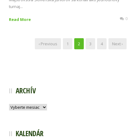
turnaj...
0
Read More
‹ Previous
1
2
3
4
Next ›
ARCHÍV
Archív
KALENDÁR