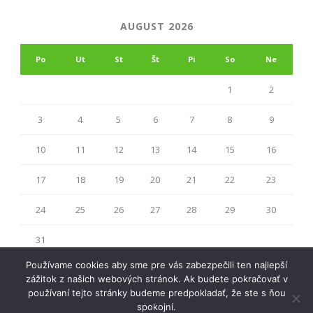
AUGUST 2026
Po
Ut
St
Št
Pi
So
Ne
1
2
3
4
5
6
7
8
9
10
11
12
13
14
15
16
17
18
19
20
21
22
23
24
25
26
27
28
29
30
31
« júl
Používame cookies aby sme pre vás zabezpečili ten najlepší
zážitok z našich webových stránok. Ak budete pokračovať v
používaní tejto stránky budeme predpokladať, že ste s ňou
spokojní.