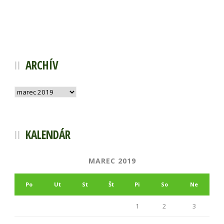
ARCHÍV
Archív
KALENDÁR
MAREC 2019
Po
Ut
St
Št
Pi
So
Ne
1
2
3