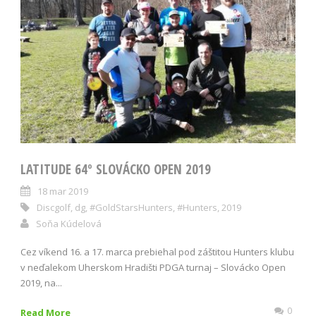
LATITUDE 64º SLOVÁCKO OPEN 2019
18 mar 2019
Discgolf
,
dg
,
#GoldStarsHunters
,
#Hunters
,
2019
Soňa Kúdelová
Cez víkend 16. a 17. marca prebiehal pod záštitou Hunters klubu
v neďalekom Uherskom Hradišti PDGA turnaj – Slovácko Open
2019, na...
0
Read More