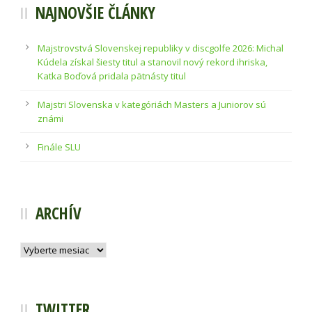
NAJNOVŠIE ČLÁNKY
Majstrovstvá Slovenskej republiky v discgolfe 2026: Michal
Kúdela získal šiesty titul a stanovil nový rekord ihriska,
Katka Boďová pridala pätnásty titul
Majstri Slovenska v kategóriách Masters a Juniorov sú
známi
Finále SLU
ARCHÍV
Archív
TWITTER