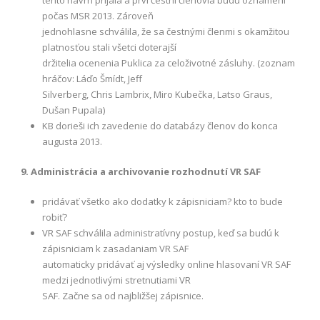
počas MSR 2013. Zároveň
jednohlasne schválila, že sa čestnými členmi s okamžitou
platnosťou stali všetci doterajší
držitelia ocenenia Puklica za celoživotné zásluhy. (zoznam
hráčov: Láďo Šmídt, Jeff
Silverberg, Chris Lambrix, Miro Kubečka, Latso Graus,
Dušan Pupala)
KB dorieši ich zavedenie do databázy členov do konca
augusta 2013.
9. Administrácia a archivovanie rozhodnutí VR SAF
pridávať všetko ako dodatky k zápisniciam? kto to bude
robiť?
VR SAF schválila administratívny postup, keď sa budú k
zápisniciam k zasadaniam VR SAF
automaticky pridávať aj výsledky online hlasovaní VR SAF
medzi jednotlivými stretnutiami VR
SAF. Začne sa od najbližšej zápisnice.