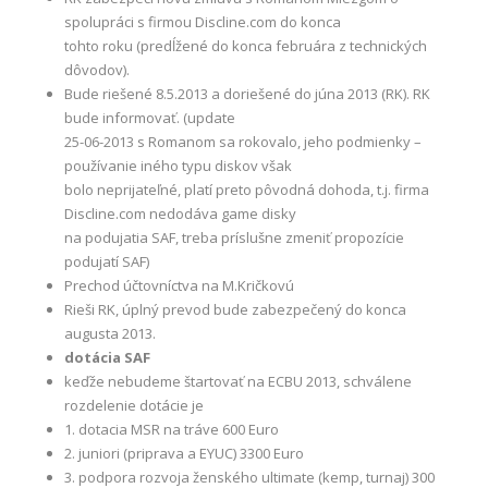
spolupráci s firmou Discline.com do konca
tohto roku (predĺžené do konca februára z technických
dôvodov).
Bude riešené 8.5.2013 a doriešené do júna 2013 (RK). RK
bude informovať. (update
25-06-2013 s Romanom sa rokovalo, jeho podmienky –
používanie iného typu diskov však
bolo neprijateľné, platí preto pôvodná dohoda, t.j. firma
Discline.com nedodáva game disky
na podujatia SAF, treba príslušne zmeniť propozície
podujatí SAF)
Prechod účtovníctva na M.Kričkovú
Rieši RK, úplný prevod bude zabezpečený do konca
augusta 2013.
dotácia SAF
keďže nebudeme štartovať na ECBU 2013, schválene
rozdelenie dotácie je
1. dotacia MSR na tráve 600 Euro
2. juniori (priprava a EYUC) 3300 Euro
3. podpora rozvoja ženského ultimate (kemp, turnaj) 300