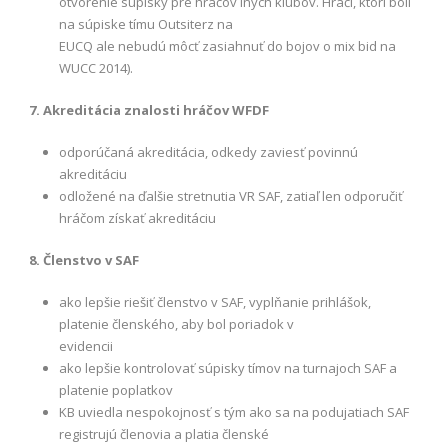
otvorenie súpisky pre hráčov iných klubov. Hráči, ktorí boli
na súpiske tímu Outsiterz na
EUCQ ale nebudú môcť zasiahnuť do bojov o mix bid na
WUCC 2014).
7. Akreditácia znalosti hráčov WFDF
odporúčaná akreditácia, odkedy zaviesť povinnú
akreditáciu
odložené na ďalšie stretnutia VR SAF, zatiaľ len odporučiť
hráčom získať akreditáciu
8. Členstvo v SAF
ako lepšie riešiť členstvo v SAF, vyplňanie prihlášok,
platenie členského, aby bol poriadok v
evidencii
ako lepšie kontrolovať súpisky tímov na turnajoch SAF a
platenie poplatkov
KB uviedla nespokojnosť s tým ako sa na podujatiach SAF
registrujú členovia a platia členské