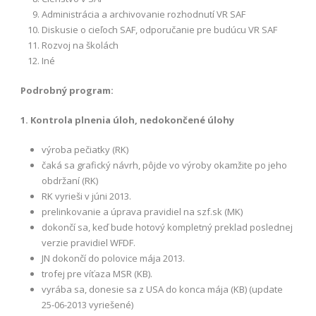
Administrácia a archivovanie rozhodnutí VR SAF
Diskusie o cieľoch SAF, odporučanie pre budúcu VR SAF
Rozvoj na školách
Iné
Podrobný program:
1. Kontrola plnenia úloh, nedokončené úlohy
výroba pečiatky (RK)
čaká sa grafický návrh, pôjde vo výroby okamžite po jeho
obdržaní (RK)
RK vyrieši v júni 2013.
prelinkovanie a úprava pravidiel na szf.sk (MK)
dokončí sa, keď bude hotový kompletný preklad poslednej
verzie pravidiel WFDF.
JN dokončí do polovice mája 2013.
trofej pre víťaza MSR (KB).
vyrába sa, donesie sa z USA do konca mája (KB) (update
25-06-2013 vyriešené)