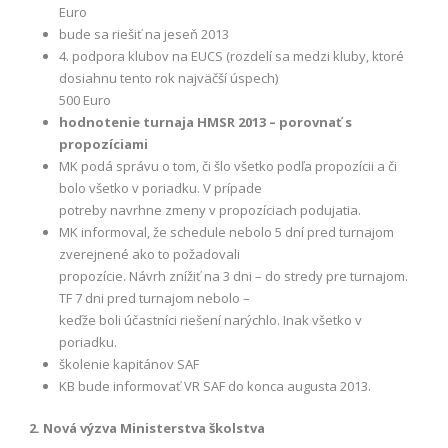
Euro
bude sa riešiť na jeseň 2013
4. podpora klubov na EUCS (rozdelí sa medzi kluby, ktoré
dosiahnu tento rok najväčší úspech)
500 Euro
hodnotenie turnaja HMSR 2013 – porovnať s
propozíciami
MK podá správu o tom, či šlo všetko podľa propozícii a či
bolo všetko v poriadku. V prípade
potreby navrhne zmeny v propozíciach podujatia.
MK informoval, že schedule nebolo 5 dní pred turnajom
zverejnené ako to požadovali
propozície. Návrh znížiť na 3 dni – do stredy pre turnajom.
TF 7 dni pred turnajom nebolo –
keďže boli účastníci riešení narýchlo. Inak všetko v
poriadku.
školenie kapitánov SAF
KB bude informovať VR SAF do konca augusta 2013.
2. Nová výzva Ministerstva školstva