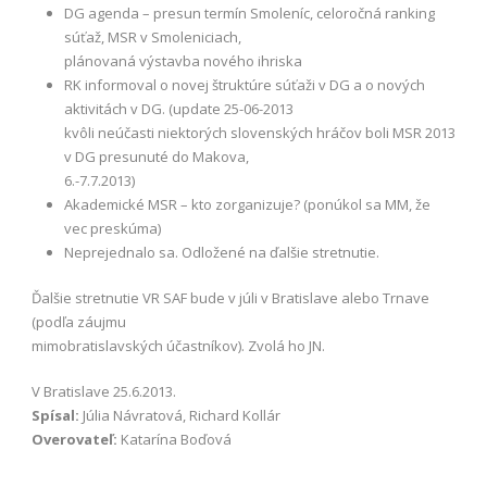
DG agenda – presun termín Smoleníc, celoročná ranking
súťaž, MSR v Smoleniciach,
plánovaná výstavba nového ihriska
RK informoval o novej štruktúre súťaži v DG a o nových
aktivitách v DG. (update 25-06-2013
kvôli neúčasti niektorých slovenských hráčov boli MSR 2013
v DG presunuté do Makova,
6.-7.7.2013)
Akademické MSR – kto zorganizuje? (ponúkol sa MM, že
vec preskúma)
Neprejednalo sa. Odložené na ďalšie stretnutie.
Ďalšie stretnutie VR SAF bude v júli v Bratislave alebo Trnave
(podľa záujmu
mimobratislavských účastníkov). Zvolá ho JN.
V Bratislave 25.6.2013.
Spísal:
Júlia Návratová, Richard Kollár
Overovateľ:
Katarína Boďová