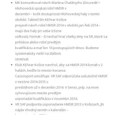
MK komunikoval návrh Martina Chalányiho (Discredit =
Hlohovecká spojka) robiť HMSR v
decembri – kvôli dostupnosti Hlohoveckej haly v tomto
období. Taktiež tím KEFear Košice
prejavili návrh robiť HMSR 2014 v období jan-feb 2014 –
majú dve haly pri sebe (rôzne
veľkosti). Formát – či nechať hrať všetky tímy na SR, ktoré sa
prihlásia alebo robiť predtým
kvalifikáciu a mať len 10 postupujúcich tímov. Budeme
systematicky riešiť na ďalšom
stretnutí.
Klub KEFear Košice navrhol, aby sa HMSR 2014 konali v 2
halách, keďže to miesto konania
Cassosport umožňuje. VR SAF odporúčala uskutočniť HMSR
v sezóne 2014-2015 s
predstihom už v decembri 2014. V Senici, príp. na inom
vyhovujúcom mieste predtým
usporiadať kvalifikáciu v novembri 2014.
VR SAF podporila usporiadanie HMSR 2013 v Košiciach, JN
nájde vhodný termín v kalendári –