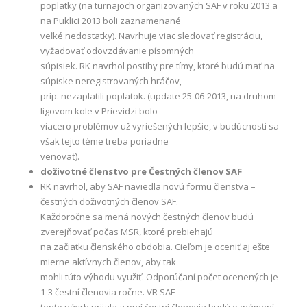
poplatky (na turnajoch organizovaných SAF v roku 2013 a
na Puklici 2013 boli zaznamenané
veľké nedostatky). Navrhuje viac sledovať registráciu,
vyžadovať odovzdávanie písomných
súpisiek. RK navrhol postihy pre tímy, ktoré budú mať na
súpiske neregistrovaných hráčov,
príp. nezaplatili poplatok. (update 25-06-2013, na druhom
ligovom kole v Prievidzi bolo
viacero problémov už vyriešených lepšie, v budúcnosti sa
však tejto téme treba poriadne
venovať).
doživotné členstvo pre Čestných členov SAF
RK navrhol, aby SAF naviedla novú formu členstva –
čestných doživotných členov SAF.
Každoročne sa mená nových čestných členov budú
zverejňovať počas MSR, ktoré prebiehajú
na začiatku členského obdobia. Cieľom je oceniť aj ešte
mierne aktívnych členov, aby tak
mohli túto výhodu využiť. Odporúčaní počet ocenených je
1-3 čestní členovia ročne. VR SAF
tento návrh prijala a prví čestní členovia budú oznámení