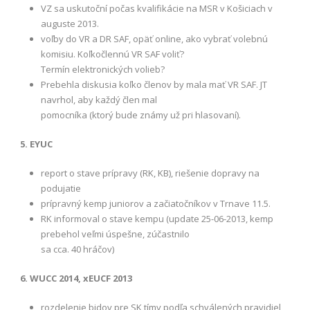
VZ sa uskutoční počas kvalifikácie na MSR v Košiciach v
auguste 2013.
voľby do VR a DR SAF, opäť online, ako vybrať volebnú
komisiu. Koľkočlennú VR SAF voliť?
Termín elektronických volieb?
Prebehla diskusia koľko členov by mala mať VR SAF. JT
navrhol, aby každý člen mal
pomocníka (ktorý bude známy už pri hlasovaní).
5. EYUC
report o stave prípravy (RK, KB), riešenie dopravy na
podujatie
prípravný kemp juniorov a začiatočníkov v Trnave 11.5.
RK informoval o stave kempu (update 25-06-2013, kemp
prebehol veľmi úspešne, zúčastnilo
sa cca. 40 hráčov)
6. WUCC 2014, xEUCF 2013
rozdelenie bidov pre SK tímy podľa schválených pravidiel,