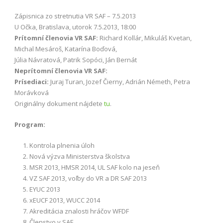
Zápisnica zo stretnutia VR SAF – 7.5.2013
U Očka, Bratislava, utorok 7.5.2013, 18:00
Prítomní členovia VR SAF:
Richard Kollár, Mikuláš Kvetan,
Michal Mesároš, Katarína Boďová,
Júlia Návratová, Patrik Sopóci, Ján Bernát
Neprítomní členovia VR SAF:
Prísediaci:
Juraj Turan, Jozef Čierny, Adrián Németh, Petra
Morávková
Originálny dokument nájdete
tu
.
Program:
Kontrola plnenia úloh
Nová výzva Ministerstva školstva
MSR 2013, HMSR 2014, UL SAF kolo na jeseň
VZ SAF 2013, voľby do VR a DR SAF 2013
EYUC 2013
xEUCF 2013, WUCC 2014
Akreditácia znalosti hráčov WFDF
Členstvo v SAF