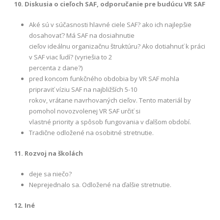
10. Diskusia o cieľoch SAF, odporučanie pre budúcu VR SAF
Aké sú v súčasnosti hlavné ciele SAF? ako ich najlepšie
dosahovať? Má SAF na dosiahnutie
cieľov ideálnu organizačnu štruktúru? Ako dotiahnuť k práci
v SAF viac ľudí? (vyriešia to 2
percenta z dane?)
pred koncom funkčného obdobia by VR SAF mohla
pripraviť víziu SAF na najbližších 5-10
rokov, vrátane navrhovaných cieľov. Tento materiál by
pomohol novozvolenej VR SAF určiť si
vlastné priority a spôsob fungovania v ďalšom období.
Tradične odložené na osobitné stretnutie.
11. Rozvoj na školách
deje sa niečo?
Neprejednalo sa. Odložené na ďalšie stretnutie.
12. Iné