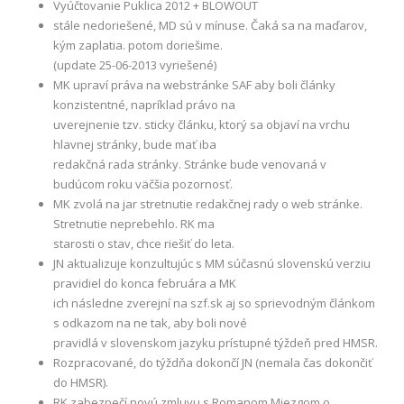
Vyúčtovanie Puklica 2012 + BLOWOUT
stále nedoriešené, MD sú v mínuse. Čaká sa na maďarov,
kým zaplatia. potom doriešime.
(update 25-06-2013 vyriešené)
MK upraví práva na webstránke SAF aby boli články
konzistentné, napríklad právo na
uverejnenie tzv. sticky článku, ktorý sa objaví na vrchu
hlavnej stránky, bude mať iba
redakčná rada stránky. Stránke bude venovaná v
budúcom roku väčšia pozornosť.
MK zvolá na jar stretnutie redakčnej rady o web stránke.
Stretnutie neprebehlo. RK ma
starosti o stav, chce riešiť do leta.
JN aktualizuje konzultujúc s MM súčasnú slovenskú verziu
pravidiel do konca februára a MK
ich následne zverejní na szf.sk aj so sprievodným článkom
s odkazom na ne tak, aby boli nové
pravidlá v slovenskom jazyku prístupné týždeň pred HMSR.
Rozpracované, do týždňa dokončí JN (nemala čas dokončiť
do HMSR).
RK zabezpečí novú zmluvu s Romanom Miezgom o