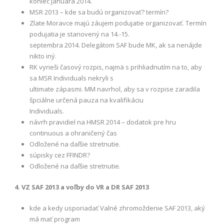
koniec januára 2014.
MSR 2013 – kde sa budú organizovať? termín?
Zlate Moravce majú záujem podujatie organizovať. Termín
podujatia je stanovený na 14.-15.
septembra 2014. Delegátom SAF bude MK, ak sa nenájde
nikto iný.
RK vyrieši časový rozpis, najmä s prihliadnutím na to, aby
sa MSR Individuals nekryli s
ultimate zápasmi. MM navrhol, aby sa v rozpise zaradila
špciálne určená pauza na kvalifikáciu
Individuals.
návrh pravidiel na HMSR 2014 – dodatok pre hru
continuous a ohraničený čas
Odložené na daľšie stretnutie.
súpisky cez FFINDR?
Odložené na daľšie stretnutie.
4. VZ SAF 2013 a voľby do VR a DR SAF 2013
kde a kedy usporiadať Valné zhromoždenie SAF 2013, aký
má mať program