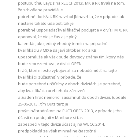
postupu tímu LayDs na xEUCF 2013). MK a RK trvali na tom,
že schválene pravidlá je
potrebné dodržať. RK navrhol JN navrhla, že v prípade, ak
nastane takáto udalosť, tak je
potrebné usporiadať kvalifikačné podujatie v divízii MIX. RK
oponoval, že nie je čas a je plný
kalendár, ako jediný vhodný termín na prípadnú
kvalifikáciu v MIXe sa javí október. RK a KB
upozornili, že ak však bude dovtedy známy tím, ktorý nás
bude reprezentovať v divízii OPEN,
hráči, ktorí miesto vybojovali sa nebudú môcť na tejto
kvalifikácii zúčastniť. V prípade, že
bude potrebné určiť tímy v oboch divíziách, je potrebné,
aby kvalifikácia prebiehala zároveň
a žiaden hráč nemohol zasiahnuť do oboch divízií. (update
25-06-2013 , tím Outsiterz je
prvým náhradníkom na EUCR OPEN 2013, v prípade jeho
účasti na podujatí v Maribore si tak
zabezpečí v tejto divízii účasť aj na WUCC 2014,
predpokladá sa však minimálne čiastočné