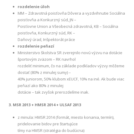
rozdelenie úloh
MM – Zdravotná poisťovňa Dôvera a vyzdvihnutie Sociálna
poisťovňa a Konkurzný súd, JN –
Poisťovne Union a Všeobecná zdravotná, KB – Sociálna
poisťovňa, Konkurzný súd, RK –
Daňový úrad, Inšpektorát práce
rozdelenie peňazí
Ministerstvo školstva SR zverejnilo novú výzvu na dotácie
športovým zväzom – RK navrhol
rozdeliť minimum, čo na základe podkladov výzvy môžeme
dostať (80% z minulej sumy) –
40% juniorom, 50% klubom xEUCF, 10% na iné. Ak bude viac
peňazí ako 80% z minulej
dotácie – tak zvyšok prerozdelíme inak.
3. MSR 2013 + HMSR 2014 + ULSAF 2013
z minula: HMSR 2014 (formát, miesto konania, termín),
pridelovanie bidov pre štartujúce
tímy na HMSR (stratégia do budúcna)