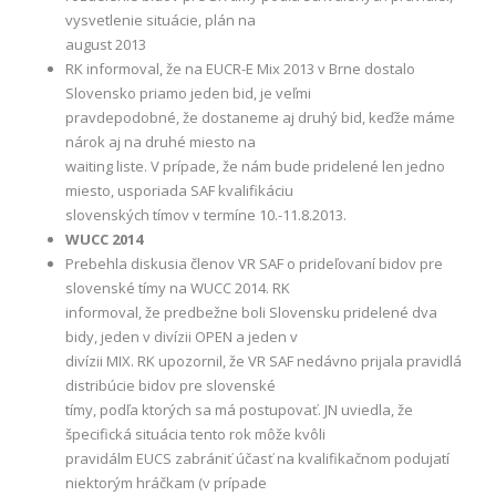
vysvetlenie situácie, plán na
august 2013
RK informoval, že na EUCR-E Mix 2013 v Brne dostalo
Slovensko priamo jeden bid, je veľmi
pravdepodobné, že dostaneme aj druhý bid, keďže máme
nárok aj na druhé miesto na
waiting liste. V prípade, že nám bude pridelené len jedno
miesto, usporiada SAF kvalifikáciu
slovenských tímov v termíne 10.-11.8.2013.
WUCC 2014
Prebehla diskusia členov VR SAF o prideľovaní bidov pre
slovenské tímy na WUCC 2014. RK
informoval, že predbežne boli Slovensku pridelené dva
bidy, jeden v divízii OPEN a jeden v
divízii MIX. RK upozornil, že VR SAF nedávno prijala pravidlá
distribúcie bidov pre slovenské
tímy, podľa ktorých sa má postupovať. JN uviedla, že
špecifická situácia tento rok môže kvôli
pravidálm EUCS zabrániť účasť na kvalifikačnom podujatí
niektorým hráčkam (v prípade