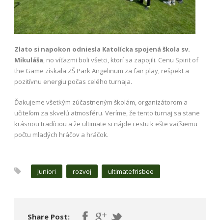
Zlato si napokon odniesla Katolícka spojená škola sv.
Mikuláša
, no víťazmi boli všetci, ktorí sa zapojili. Cenu Spirit of
the Game získala ZŠ Park Angelinum za fair play, rešpekt a
pozitívnu energiu počas celého turnaja.
Ďakujeme všetkým zúčastneným školám, organizátorom a
učiteľom za skvelú atmosféru. Veríme, že tento turnaj sa stane
krásnou tradíciou a že ultimate si nájde cestu k ešte väčšiemu
počtu mladých hráčov a hráčok.
Juniori
rozvoj
ultimatefrisbee
Share Post: