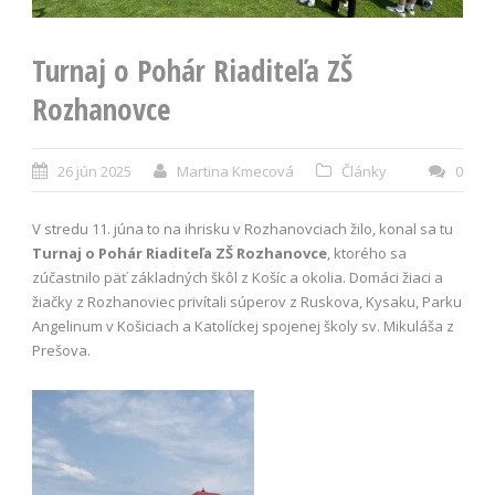
Turnaj o Pohár Riaditeľa ZŠ
Rozhanovce
26 jún 2025
Martina Kmecová
Články
0
V stredu 11. júna to na ihrisku v Rozhanovciach žilo, konal sa tu
Turnaj o Pohár Riaditeľa ZŠ Rozhanovce
, ktorého sa
zúčastnilo päť základných škôl z Košíc a okolia. Domáci žiaci a
žiačky z Rozhanoviec privítali súperov z Ruskova, Kysaku, Parku
Angelinum v Košiciach a Katolíckej spojenej školy sv. Mikuláša z
Prešova.