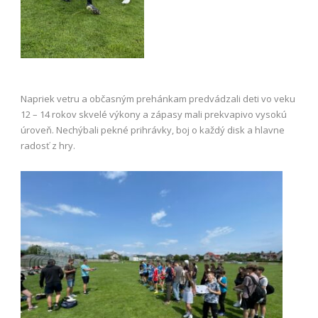
Napriek vetru a občasným prehánkam predvádzali deti vo veku
12 – 14 rokov skvelé výkony a zápasy mali prekvapivo vysokú
úroveň. Nechýbali pekné prihrávky, boj o každý disk a hlavne
radosť z hry.