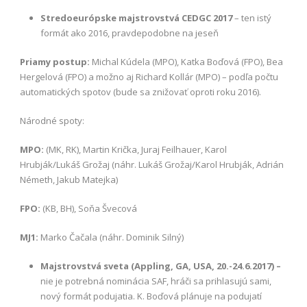
Stredoeurópske majstrovstvá CEDGC 2017
– ten istý
formát ako 2016, pravdepodobne na jeseň
Priamy postup:
Michal Kúdela (MPO), Katka Boďová (FPO), Bea
Hergelová (FPO) a možno aj Richard Kollár (MPO) – podľa počtu
automatických spotov (bude sa znižovať oproti roku 2016).
Národné spoty:
MPO:
(MK, RK), Martin Krička, Juraj Feilhauer, Karol
Hrubják/Lukáš Grožaj (náhr. Lukáš Grožaj/Karol Hrubják, Adrián
Németh, Jakub Matejka)
FPO:
(KB, BH), Soňa Švecová
MJ1:
Marko Čačala (náhr. Dominik Silný)
Majstrovstvá sveta (Appling, GA, USA, 20.-24.6.2017) –
nie je potrebná nominácia SAF, hráči sa prihlasujú sami,
nový formát podujatia. K. Boďová plánuje na podujatí