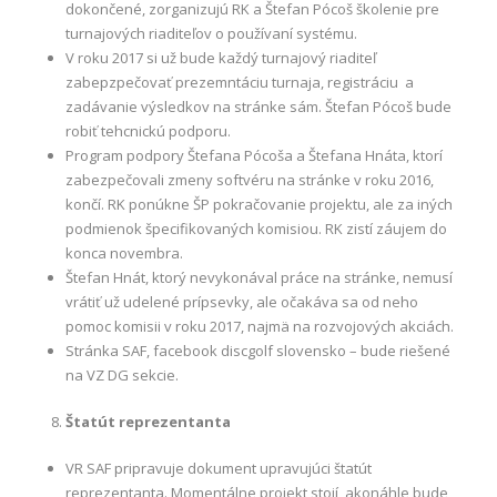
dokončené, zorganizujú RK a Štefan Pócoš školenie pre
turnajových riaditeľov o používaní systému.
V roku 2017 si už bude každý turnajový riaditeľ
zabepzpečovať prezemntáciu turnaja, registráciu a
zadávanie výsledkov na stránke sám. Štefan Pócoš bude
robiť tehcnickú podporu.
Program podpory Štefana Pócoša a Štefana Hnáta, ktorí
zabezpečovali zmeny softvéru na stránke v roku 2016,
končí. RK ponúkne ŠP pokračovanie projektu, ale za iných
podmienok špecifikovaných komisiou. RK zistí záujem do
konca novembra.
Štefan Hnát, ktorý nevykonával práce na stránke, nemusí
vrátiť už udelené prípsevky, ale očakáva sa od neho
pomoc komisii v roku 2017, najmä na rozvojových akciách.
Stránka SAF, facebook discgolf slovensko – bude riešené
na VZ DG sekcie.
Štatút reprezentanta
VR SAF pripravuje dokument upravujúci štatút
reprezentanta. Momentálne projekt stojí, akonáhle bude