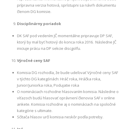
prípravna verzia hotová, sprístupni sa návrh dokumentu
členom DG komisie.
Disciplinárny poriadok
DK SAF pod vedením JČ momentálne pripravuje DP SAF,
ktorý by mal byť hotový do konca roka 2016. Následne JČ
iniciuje prácu na DP sekcie discgolfu.
Výročné ceny SAF
Komisia DG rozhodla, že bude udeľovať Výročné ceny SAF
v týchto DG kategóriách: Hráč roka, Hráčka roka,
Junior/juniorka roka, Podujatie roka
O nomináciach rozhodne hlasovaním komisia. Následne o
víťazoch budú hlasovať oprávnení členovia SAF v online
ankete. Komisia rozhodne aj o nomináciach na spoločné
kategórie s ultimate.
Sčítača hlasov určí komisia neskôr podľa potreby.
Iné