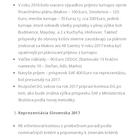
V roku 2016 bolo viacero výpadkov príjmov turnajov oproti
finančnému plánu (Makov – 100 Euro, Smolenice – 120
Euro, menšie turnaje – 70 Euro), t.j. cca 300 Euro, jediné
turnaje, ktoré odviedli všetky poplatky v plnej výške boli
Budmerice, Mayday, a 2 x Kuchyňa, Hlohovec. Taktiež
príspevky do obnovy košov mierne zaostávajú za plánom
(nekonal sa Makov ani All Saints). V roku 2017 treba byť
opatrnejší pri plánovaní príjmov z turnajov.
Väčšie náklady – 90 Euro CEDGC (štartovalo 13 hráčov
namiesto 10 – Stefan, Áďo, Marko)
Navyše príjem – príspevok SAF 400 Euro na reprezentáciu,
bol presunutý na 2017.
Rozpočet DG sekcie na rok 2017 pripraví komisia DG po
tom, ako bude známa výška príspevku SAF z Ministerstva
školstva podľa novej metodiky.
Reprezentácia Slovenska 2017
RK informoval komisiu o priebežnom poradí podľa
nominačných kritérií a pripomienky k zmenám kritérií):