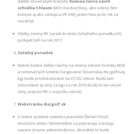
ďalším slovenským hráčom).
Komisia tento návrh
schválila 5 hlasmi
(MCh má dva hlasy, ako volený člen
komisie aj ako zástupca VR SAF), jeden hlas proti, nik sa
nezdržal.
Všetky zmeny RK zaradí do textu Súťažného poriadku DG
podujatí SAF na rok 2017.
Súťažný poriadok
Neboli žiadne ďalšie návrhy na zmeny (okrem formátu MSR
a nominačných kritérií). Fungovanie Slovenskej discgolfovej
ligy bude prediskutované na VZ DG sekcie. Budú tam
odovzdané aj ceny za ligu za rok 2016 (budú to len vecné
ceny, pripraví RK z rozpočtu sekcie).
Webstránka discgolf.sk
V online systéme statistics previedol Štefan Pócoš
množstvo zmien. Momentálne sa pripravujú a testujú
viacere úrovne administrátorov. Akonáhle to bude