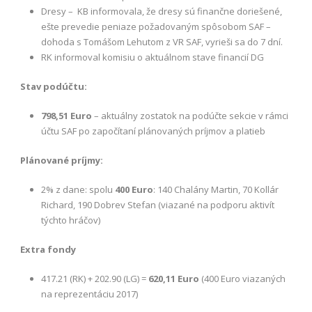
Dresy – KB informovala, že dresy sú finančne doriešené,
ešte prevedie peniaze požadovaným spôsobom SAF –
dohoda s Tomášom Lehutom z VR SAF, vyrieši sa do 7 dní.
RK informoval komisiu o aktuálnom stave financií DG
Stav podúčtu:
798,51 Euro
– aktuálny zostatok na podúčte sekcie v rámci
účtu SAF po započítaní plánovaných príjmov a platieb
Plánované príjmy:
2% z dane: spolu
400 Euro
: 140 Chalány Martin, 70 Kollár
Richard, 190 Dobrev Stefan (viazané na podporu aktivít
týchto hráčov)
Extra fondy
417.21 (RK) + 202.90 (LG) =
620,11 Euro
(400 Euro viazaných
na reprezentáciu 2017)