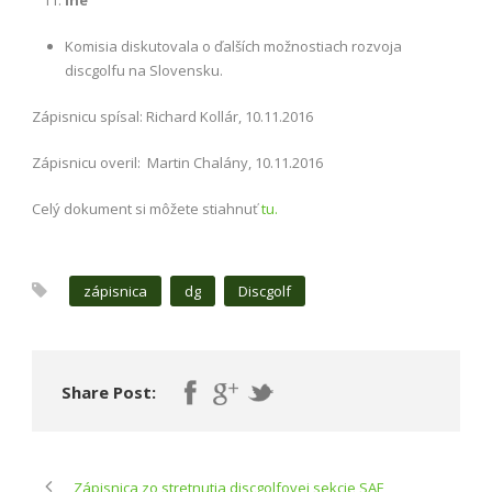
Komisia diskutovala o ďalších možnostiach rozvoja
discgolfu na Slovensku.
Zápisnicu spísal: Richard Kollár, 10.11.2016
Zápisnicu overil: Martin Chalány, 10.11.2016
Celý dokument si môžete stiahnuť
tu.
zápisnica
dg
Discgolf
Share Post:
Zápisnica zo stretnutia discgolfovej sekcie SAF