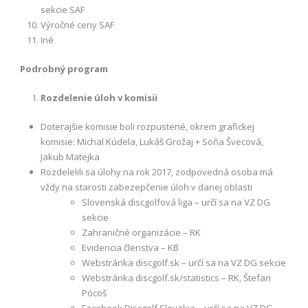
sekcie SAF
Výročné ceny SAF
Iné
Podrobný program
Rozdelenie úloh v komisii
Doterajšie komisie boli rozpustené, okrem grafickej
komisie: Michal Kúdela, Lukáš Grožaj + Soňa Švecová,
Jakub Matejka
Rozdelelili sa úlohy na rok 2017, zodpovedná osoba má
vždy na starosti zabezepčenie úloh v danej oblasti
Slovenská discgolfová liga – určí sa na VZ DG
sekcie
Zahraničné organizácie – RK
Evidencia členstva – KB
Webstránka discgolf.sk – určí sa na VZ DG sekcie
Webstránka discgolf.sk/statistics – RK, Štefan
Pócoš
Facebook Discgolf Slovakia – určí sa na VZ DG