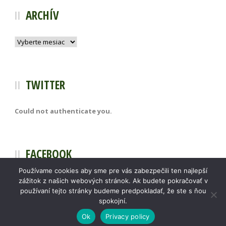
ARCHÍV
Archív
TWITTER
Could not authenticate you.
FACEBOOK
Používame cookies aby sme pre vás zabezpečili ten najlepší
zážitok z našich webových stránok. Ak budete pokračovať v
používaní tejto stránky budeme predpokladať, že ste s ňou
spokojní.
Ok
Privacy policy
Slovenská asociácia Frisbee 2017