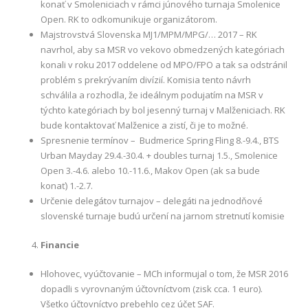
konať v Smoleniciach v rámci júnového turnaja Smolenice
Open. RK to odkomunikuje organizátorom.
Majstrovstvá Slovenska MJ1/MPM/MPG/… 2017 – RK
navrhol, aby sa MSR vo vekovo obmedzených kategóriach
konali v roku 2017 oddelene od MPO/FPO a tak sa odstránil
problém s prekrývaním divízií. Komisia tento návrh
schválila a rozhodla, že ideálnym podujatím na MSR v
týchto kategóriach by bol jesenný turnaj v Malženiciach. RK
bude kontaktovať Malženice a zistí, či je to možné.
Spresnenie termínov – Budmerice Spring Fling 8.-9.4., BTS
Urban Mayday 29.4.-30.4. + doubles turnaj 1.5., Smolenice
Open 3.-4.6. alebo 10.-11.6., Makov Open (ak sa bude
konať) 1.-2.7.
Určenie delegátov turnajov – delegáti na jednodňové
slovenské turnaje budú určení na jarnom stretnutí komisie
Financie
Hlohovec, vyúčtovanie – MCh informujal o tom, že MSR 2016
dopadli s vyrovnaným účtovníctvom (zisk cca. 1 euro).
Všetko účtovníctvo prebehlo cez účet SAF.