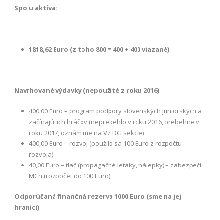
Spolu aktíva:
1818,62 Euro (z toho 800 = 400 + 400 viazané)
Navrhované výdavky (nepoužité z roku 2016)
400,00 Euro – program podpory slovenských juniorských a
začínajúcich hráčov (neprebehlo v roku 2016, prebehne v
roku 2017, oznámime na VZ DG sekcie)
400,00 Euro – rozvoj (použilo sa 100 Euro z rozpočtu
rozvoja)
40,00 Euro – tlač (propagačné letáky, nálepky) – zabezpečí
MCh (rozpočet do 100 Euro)
Odporúčaná finančná rezerva
1000 Euro (sme na jej
hranici)