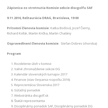
Zápisnica zo stretnutia Komisie sekcie discgolfu SAF
9.11.2016, Reštaurácia DRAG, Bratislava, 19:00
Prítomní členovia komisie:
Katka Boďová, Jozef Čierny,
Richard Kollár, Martin Krička, Martin Chalány
Ospravedlnení členovia komisie:
Stefan Dobrev (choroba)
Program
Rozdelenie úloh v komisii
Valné zhromaždenie sekcie DG
Kalendár slovenských turnajov 2017
Financie (stav čerpania rozpočtu 2016)
Reprezentácia Slovenska 2017
Súťažný poriadok
Webstránka discgolf.sk
Štatút reprezentanta
Disciplinárny poriadok SAF, Disciplinárny poriadok DG