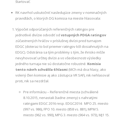
štartovať.
RK navrhol uskutočniť nasledujúce zmeny v nominačných
pravidlách, o ktorých DG komisia na mieste hlasovala:
Výpočet odporúčaných referenčných ratingov pre
jednotlivé divízie odvodiť od
vstupných PDGA ratingov
zúčastnených hráčov v príslušnej divízii pred turnajom
EDGC (doteraz to bol priemer ratingov kôl dosiahnutých na
EDGC). Odstránia sa tým problémy s tým, že ihrisko môže
nevyhovovať určitej divízii a vo všeobecnosti výsledky
jedného turnaja nie sú dostatočne robustné.
Komisia
tento návrh schválila 6 hlasmi
(MCh má dva hlasy, ako
volený člen komisie aj ako zástupca VR SAF), nik nehlasoval
proti, nik sa nezdržal.
Pre informáciu – Referenčné miesta (schválené
8.10.2015, nenastali žiadne zmeny) s nahratými
ratingami EDGC 2016 resp. EDGC2014:
MPO 25. miesto
(997 vs. 986), FPO 10. miesto (858 vs. 881), MPM 5.
miesto (962 vs. 990), MPG 3. miesto (964 vs. 973), MJ1 15.