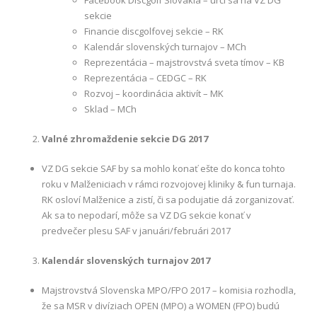
sekcie
Financie discgolfovej sekcie – RK
Kalendár slovenských turnajov – MCh
Reprezentácia – majstrovstvá sveta tímov – KB
Reprezentácia – CEDGC – RK
Rozvoj – koordinácia aktivít – MK
Sklad – MCh
Valné zhromaždenie sekcie DG 2017
VZ DG sekcie SAF by sa mohlo konať ešte do konca tohto
roku v Malženiciach v rámci rozvojovej kliniky & fun turnaja.
RK osloví Malženice a zistí, či sa podujatie dá zorganizovať.
Ak sa to nepodarí, môže sa VZ DG sekcie konať v
predvečer plesu SAF v januári/februári 2017
Kalendár slovenských turnajov 2017
Majstrovstvá Slovenska MPO/FPO 2017 – komisia rozhodla,
že sa MSR v divíziach OPEN (MPO) a WOMEN (FPO) budú