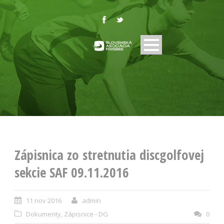
Zápisnica zo stretnutia discgolfovej
sekcie SAF 09.11.2016
11 nov 2016
admin
Dokumenty
,
Zápisnice - DG
0