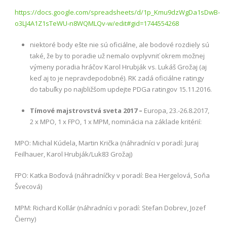
https://docs.google.com/spreadsheets/d/1p_Kmu9dzWgDa1sDwB-
o3LJ4A1Z1sTeWU-n8WQMLQv-w/edit#gid=1744554268
niektoré body ešte nie sú oficiálne, ale bodové rozdiely sú
také, že by to poradie už nemalo ovplyvniť okrem možnej
výmeny poradia hráčov Karol Hrubják vs. Lukáš Grožaj (aj
keď aj to je nepravdepodobné). RK zadá oficiálne ratingy
do tabuľky po najbližšom updejte PDGa ratingov 15.11.2016.
Tímové majstrovstvá sveta 2017 –
Europa, 23.-26.8.2017,
2 x MPO, 1 x FPO, 1 x MPM, nominácia na základe kritérií:
MPO: Michal Kúdela, Martin Krička (náhradníci v poradí: Juraj
Feilhauer, Karol Hrubják/Luk83 Grožaj)
FPO: Katka Boďová (náhradníčky v poradí: Bea Hergelová, Soňa
Švecová)
MPM: Richard Kollár (náhradníci v poradí: Stefan Dobrev, Jozef
Čierny)