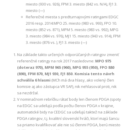
miesto (930 vs. 926), FPM 3. miesto (842 vs. N/A), FJ1 3.
miesto (—)
Referečné miesta s predturnajovými ratingami EDGC
2016 resp. 2014:MPO 25. miesto (983 vs. 993), FPO 10.
miesto (852 vs. 871), MPM 5. miesto (983 vs. 992), MPG
3. miesto (984 vs. 976), MJ1 15. miesto (943 vs. 914), FPM
3. miesto (876 vs. ), FJ1 3. miesto (—)
Na základe takto určených odporúčaných ratingov zmeniť
referenčné ratingy na rok 2017 nasledovne:
MPO 975
(doteraz 970), MPM 965 (960), MPG 955 (950), FPO 880
(890), FPM 870, MJ1 930, FJ1 850.
Komisia tento návrh
schválila 6 hlasmi
(MCh má dva hlasy, ako volený člen
komisie aj ako zástupca VR SAF), nik nehlasoval proti, nik
sa nezdržal.
V nominačnom rebríčku rátať body len členom PDGA (spoty
na EDGC sa udeľujú podľa počtu členov PDGA v krajine,
automatické bidy na CEDGC sa udeľujú taktež na základe
PDGA ratingov, t.j. kvalitní slovenskí hráči, ktorí majú šancu
sa priamo kvalifikovať ale nie sú členmi PDGA, berú miesto