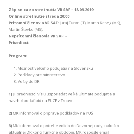
Zápisnica zo stretnutia VR SAF – 18.09.2019
Online stretnutie streda 20:00
Prítomní členovia VR SAF:
Juraj Turan (JT), Martin Keseg (MK),
Martin Števko (MS).
Neprítomní členovia VR SAF
: –
Prísediaci:
–
Program:
Možnosť veľkého podujatia na Slovensku
Podklady pre ministerstvo
Voľby do DR
1)
JT predniesol víziu usporiadať veľké Ultimate podujatie a
navrhol podať bid na EUCF v Trnave.
2)
MK informoval o priprave podkladov na PUŠ
3)
MK informoval o potrebe volieb do Dozornej rady, nakoľko
aktuálnej DR končí funkčné obdobie. MK rozpošle email