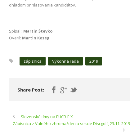
ohľadom prihlasovania kandidátov.
Spísal :
Martin Števko
Overil:
Martin Keseg
zápisnica
Výkonná rada
2019
Share Post:
Slovenské tímy na EUCR-E X
Zápisnica z Valného zhromaždenia sekcie Discgolf, 23.11. 2019