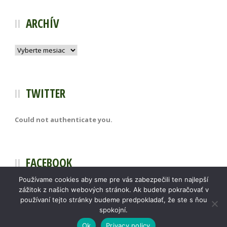
ARCHÍV
Archív
TWITTER
Could not authenticate you.
FACEBOOK
Používame cookies aby sme pre vás zabezpečili ten najlepší
zážitok z našich webových stránok. Ak budete pokračovať v
používaní tejto stránky budeme predpokladať, že ste s ňou
spokojní.
Ok
Privacy policy