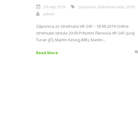
20 sep 2019
zápisnica
,
Výkonná rada
,
2019
admin
Zápisnica zo stretnutia VR SAF – 18.09.2019 Online
stretnutie streda 20:00 Prítomní členovia VR SAF: Juraj
Turan (JT), Martin Keseg (MK), Martin...
Read More