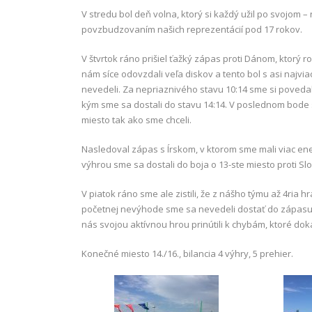
V stredu bol deň volna, ktorý si každý užil po svojom 
povzbudzovaním našich reprezentácií pod 17 rokov.
V štvrtok ráno prišiel ťažký zápas proti Dánom, ktorý r
nám síce odovzdali veľa diskov a tento bol s asi najvi
nevedeli. Za nepriaznivého stavu 10:14 sme si povedal
kým sme sa dostali do stavu 14:14. V poslednom bode s
miesto tak ako sme chceli.
Nasledoval zápas s Írskom, v ktorom sme mali viac energ
výhrou sme sa dostali do boja o 13-ste miesto proti Sl
V piatok ráno sme ale zistili, že z nášho týmu až 4ria
početnej nevýhode sme sa nevedeli dostať do zápasu, p
nás svojou aktívnou hrou prinútili k chybám, ktoré do
Konečné miesto 14./16., bilancia 4 výhry, 5 prehier.