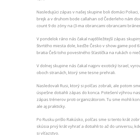
Nasledujúci zápas v našej skupine boli domáci Poliaci
brejk a v druhom bode callahan od Čederleho nám dod
count 9 do zóny na (3-ma obrancami obrancami bráne
V pondelok ráno nás čakal najdôležitejší zápas skupi
štvrtého miesta dole, keďže Česko v show-game pod t
bratia Češi toho povestného šťastíčka na rukách o nieč
V dolnej skupine nás čakal najprv exotický Israel, vyr
oboch stranách, ktorý sme tesne prehrali.
Nasledovali Rusi, ktorý si polčas zobrali, ale potom sm
úspešne dotiahli zápas do konca. Potešení výhrou n
zápas trénerov proti organizátorom. Tu sme mohli kon
ale aj prakticky.
Po Rusku prišlo Rakúsko, polčas sme si tento krát zobr
skúsia prvý krát vyhrať a dotiahli to až do universu, k
si víťazstvo.