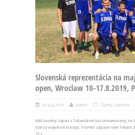
Slovenská reprezentácia na ma
open, Wroclaw 10-17.8.2019, P
20 aug 2019
admin
Články
,
Ultimate
Náš úvodný zápas s Talianskom bol streamovaný, no boh
stal sa majstrom Európy. V tomto zápase nám Taliani dov
15:1.