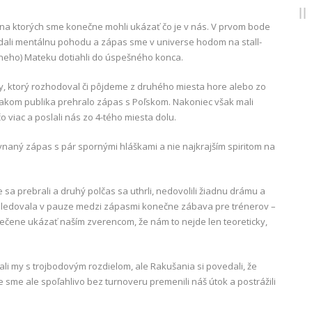
, na ktorých sme konečne mohli ukázať čo je v nás. V prvom bode
ali mentálnu pohodu a zápas sme v universe hodom na stall-
neho) Mateku dotiahli do úspešného konca.
ny, ktorý rozhodoval či pôjdeme z druhého miesta hore alebo zo
lakom publika prehralo zápas s Poľskom. Nakoniec však mali
o viac a poslali nás zo 4-tého miesta dolu.
ovnaný zápas s pár spornými hláškami a nie najkrajším spiritom na
e sa prebrali a druhý polčas sa uthrli, nedovolili žiadnu drámu a
asledovala v pauze medzi zápasmi konečne zábava pre trénerov –
ečene ukázať naším zverencom, že nám to nejde len teoreticky,
ali my s trojbodovým rozdielom, ale Rakušania si povedali, že
de sme ale spoľahlivo bez turnoveru premenili náš útok a postrážili