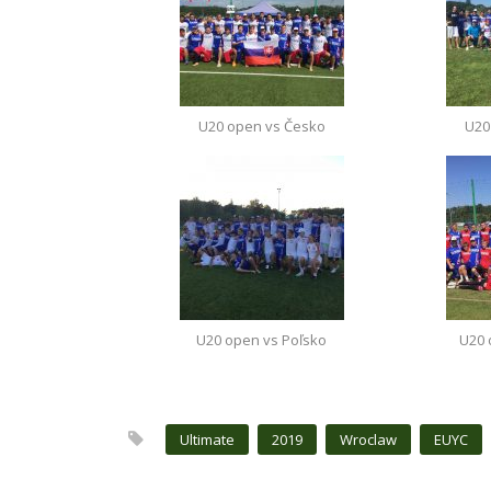
U20 open vs Česko
U20
U20 open vs Poľsko
U20 
Ultimate
2019
Wroclaw
EUYC