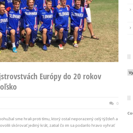
Arc
jstrovstvách Európy do 20 rokov
oľsko
0
Co
užial sme hrali proti tímu, ktorý ostal neporazený celý týždeň a
olili skórovať jediný krát, zatial čo im sa podarilo hravo vyhrať