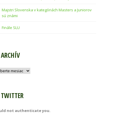
Majstri Slovenska v kategóriách Masters a Juniorov
sú známi
Finále SLU
ARCHÍV
hív
TWITTER
uld not authenticate you.