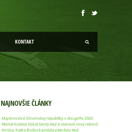
KONTAKT
NAJNOVŠIE ČLÁNKY
Majstrovstvá Slovenskej republiky v discgolfe 2026:
Michal Kúdela získal šiesty titul a stanovil nový rekord
ihriska, Katka Boďová pridala pätnásty titul