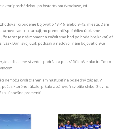
– niektorí prechádzkou po historickom Wroclawe, iní
ozhodoval, či budeme bojovať o 13.-16. alebo 9.-12. miesta. Dáni
ac turnoverami na turnaji, no premeniť spoľahlivo útok sme
i, že teraz je náš moment a začali sme bod po bode brejkovať, až
i však Dáni svoj útok podržali a nedovoli nám bojovať o 9-te
ie a disk sme si vedeli podržať a postrážiť lepšie ako Íri. Touto
ovincom.
 hráči nemôžu kvôli zraneniam nastúpiť na posledný zápas. V
očas ktorého fúkalo, pršalo a zároveň svietilo slnko. Slovinci
kázali úspešne premeniť.