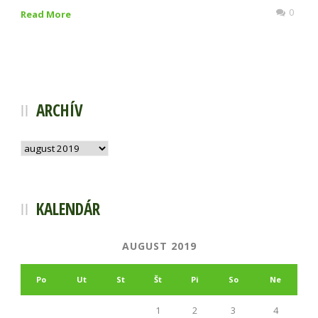
0
Read More
ARCHÍV
Archív
KALENDÁR
AUGUST 2019
Po
Ut
St
Št
Pi
So
Ne
1
2
3
4