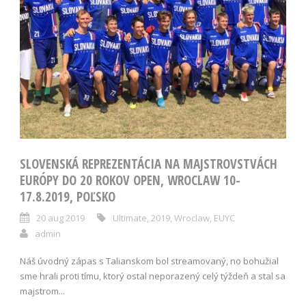
SLOVENSKÁ REPREZENTÁCIA NA MAJSTROVSTVÁCH
EURÓPY DO 20 ROKOV OPEN, WROCLAW 10-
17.8.2019, POĽSKO
20 aug 2019
Ultimate
,
2019
,
Wroclaw
,
EUYC
admin
Náš úvodný zápas s Talianskom bol streamovaný, no bohužial
sme hrali proti tímu, ktorý ostal neporazený celý týždeň a stal sa
majstrom...