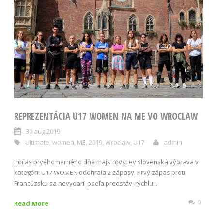
REPREZENTÁCIA U17 WOMEN NA ME VO WROCLAW
30 aug 2019
Ultimate
,
women
,
ME
,
2019
,
Wroclaw
,
U17
admin
Počas prvého herného dňa majstrovstiev slovenská výprava v
kategórii U17 WOMEN odohrala 2 zápasy. Prvý zápas proti
Francúzsku sa nevydaril podľa predstáv, rýchlu...
0
Read More