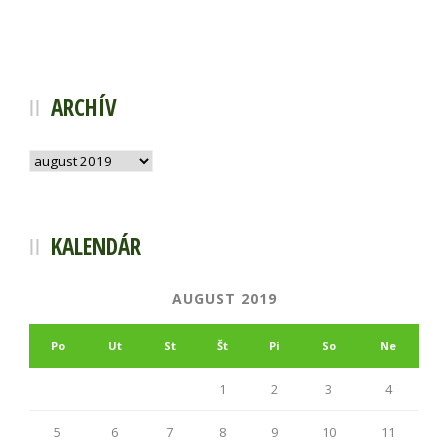
ARCHÍV
Archív
KALENDÁR
AUGUST 2019
Po
Ut
St
Št
Pi
So
Ne
1
2
3
4
5
6
7
8
9
10
11