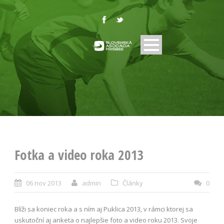
Fotka a video roka 2013
06 nov 2013
admin
Články
0
Blíži sa koniec roka a s ním aj Puklica 2013, v rámci ktorej sa
uskutoční aj anketa o najlepšie foto a video roku 2013. Svoje