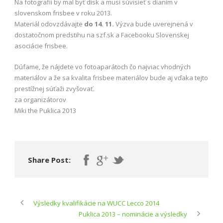
Na fotografii by mal byť disk a musí súvisieť s dianím v
slovenskom frisbee v roku 2013.
Materiál odovzdávajte
do 14. 11.
Výzva bude uverejnená v
dostatočnom predstihu na szf.sk a Facebooku Slovenskej
asociácie frisbee.
Dúfame, že nájdete vo fotoaparátoch čo najviac vhodných
materiálov a že sa kvalita frisbee materiálov bude aj vďaka tejto
prestížnej súťaži zvyšovať.
za organizátorov
Miki the Puklica 2013
Share Post:
Výsledky kvalifikácie na WUCC Lecco 2014
Puklica 2013 – nominácie a výsledky