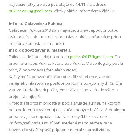
najlepšie fotky a videá posielajte do
14.11.
na adresu
puklica2013@gmail.com
. Všetky bližšie informácie v článku.
Info ku Galavečeru Puklica:
Galavečer Puklica 2013 sa s najväčšou pravdepodobnosťou
uskutoční v sobotu 30.11. v Bratislave. Bližšie informácie prídu
neskôr v samostatnom článku.
Info k odovzdávaniu materiálu:
Fotky aj videá posielaj na adresu
puklica2013@gmail.com
. Do
predmetu napíš Puklica Foto alebo Puklica Video (logicky podľa
toho, či odovzdávaš foto alebo video).
Každý môže odovzdať koľko fotorafií / videí chce, ale do
verejného hlasovania postúpi iba Komisiou vybraných 12. Čím
viac vecí teda človek pošle, tým nižšia je šanca, že do výberu
prejde tá najlepšia.
K fotografii prosím priložte aj popis situácie, turnaj, na ktorom
bola odfotená a vymenujte aj zúčastnených hráčov. V ideálnom
prípade aj ako dopadla situácia z fotky (kto získal disk).
Pri fotografii/videu musí byť uvedené meno autora, teda
človeka čo stlačil spúšť, prípadne nahral / upravil video.