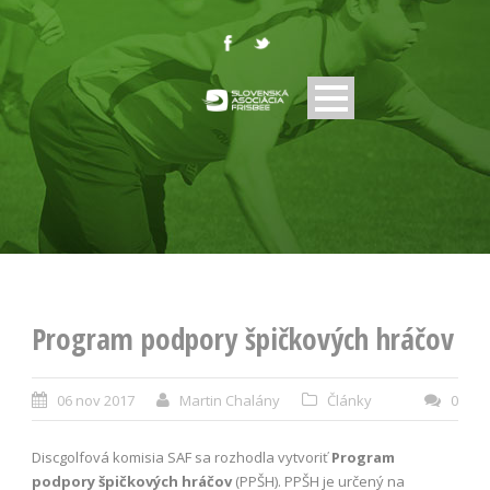
Program podpory špičkových hráčov
06 nov 2017
Martin Chalány
Články
0
Discgolfová komisia SAF sa rozhodla vytvoriť
Program
podpory špičkových hráčov
(PPŠH). PPŠH je určený na