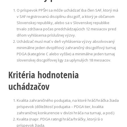
O príspevok PPŠH sa môže uchádzať iba člen SAF, ktorý má
v SAF registrovanú disciplínu discgolf, a ktorý je občanom
Slovenskej republiky, alebo sa v Slovenskej republike
trvalo zdržiava počas predchádzajúcich 12 mesiacov pred
dňom vyhlásenia príslušnej výzvy.
Uchádzač musí mať v deň vyhlásenia výzvy absolvovaný
minimálne jeden dvojdňový zahraničný discgolfový turnaj
PDGA (kategórie C alebo vyššie) a minimálne jeden turnaj
slovenskej discgolfovej ligy za uplynulých 18 mesiacov.
Kritéria hodnotenia
uchádzačov
Kvalita zahraničného podujatia, na ktoré hráč/hráčka žiada
príspevok
(dôležitosť podujatia – PDGA tier, kvalita
zahraničnej konkurencie v divízii hráča na turnaji, a pod.)
Kvalita (napr. PDGA rating) hráča/hráčky, ktorý/á o
príspevok žiada.