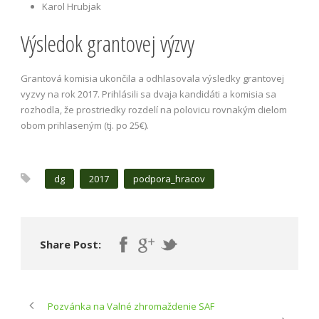
Karol Hrubjak
Výsledok grantovej výzvy
Grantová komisia ukončila a odhlasovala výsledky grantovej
vyzvy na rok 2017. Prihlásili sa dvaja kandidáti a komisia sa
rozhodla, že prostriedky rozdelí na polovicu rovnakým dielom
obom prihlaseným (tj. po 25
€
).
dg
2017
podpora_hracov
Share Post:
Pozvánka na Valné zhromaždenie SAF