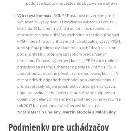
podujatie
(štartovné, cestovné, ubytovanie a strava).
Výberová komisia.
DGK SAF ustanoví neverejne pred
vyhlásením výzvy dvoj- až trojčlennú výberovú komisiu,
ktorá do 14 kalendárnych dní od termínu ukončenia
možnosti zaslania prihlášky rozhodne o rozdelení peňazí
PPŠH medzi hráčov prihlásených do aktuálnej výzvy PPŠH,
ktorí spĺňajú podmienky kladené na uchádzačov, a ktorí
podali prihlášku určeným spôsobom pred určeným
termínom. Členovia výberovej komisie PPŠH a ich rodinní
príslušníci sa nesmú uchádzať o peniaze v rámci PPŠH v
období, počas ktorého pôsobia v rozhodovacej komisii. V
mimoriadnych prípadoch rozhodovacia komisia nemusí
prerozdeliť celý objem prostriedkov určených na výzvu,
napr. ak kvalita alebo počet uchádzačov nezodpovedá
objemu pridelených finančných prostriedkov na výzvu.
Pre
rok 2017 bola ustanovená výberová komisia v
zložení
Martin Chalány
,
Martin Mozola
a
Miloš Silný
.
Podmienky pre uchádzačov