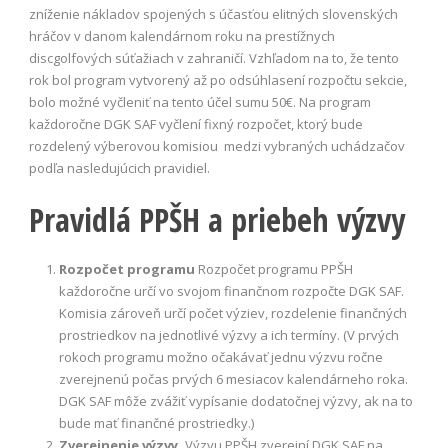
zníženie nákladov spojených s účasťou elitných slovenských
hráčov v danom kalendárnom roku na prestížnych
discgolfových súťažiach v zahraničí. Vzhľadom na to, že tento
rok bol program vytvorený až po odsúhlasení rozpočtu sekcie,
bolo možné vyčleniť na tento účel sumu 50€. Na program
každoročne DGK SAF vyčlení fixný rozpočet, ktorý bude
rozdelený výberovou komisiou medzi vybraných uchádzačov
podľa nasledujúcich pravidiel.
Pravidlá PPŠH a priebeh výzvy
Rozpočet programu
Rozpočet programu PPŠH
každoročne určí vo svojom finančnom rozpočte DGK SAF.
Komisia zároveň určí počet výziev, rozdelenie finančných
prostriedkov na jednotlivé výzvy a ich termíny.
(V prvých
rokoch programu možno očakávať jednu výzvu ročne
zverejnenú počas prvých 6 mesiacov kalendárneho roka.
DGK SAF môže zvážiť vypísanie dodatočnej výzvy, ak na to
bude mať finančné prostriedky.)
Zverejnenie výzvy.
Výzvu PPŠH zverejní DGK SAF na