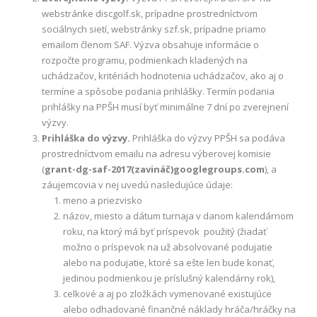
webstránke discgolf.sk, prípadne prostredníctvom
sociálnych sietí, webstránky szf.sk, prípadne priamo
emailom členom SAF. Výzva obsahuje informácie o
rozpočte programu, podmienkach kladených na
uchádzačov, kritériách hodnotenia uchádzačov, ako aj o
termíne a spôsobe podania prihlášky. Termín podania
prihlášky na PPŠH musí byť minimálne 7 dní po zverejnení
výzvy.
Prihláška do výzvy.
Prihláška do výzvy PPŠH sa podáva
prostredníctvom emailu na adresu výberovej komisie
(
grant-dg-saf-2017(
zavináč)googlegroups.com
), a
záujemcovia v nej uvedú nasledujúce údaje:
meno a priezvisko
názov, miesto a dátum turnaja v danom kalendárnom
roku, na ktorý má byť príspevok použitý
(žiadať
možno o príspevok na už absolvované podujatie
alebo na podujatie, ktoré sa ešte len bude konať,
jedinou podmienkou je príslušný kalendárny rok),
celkové a aj po zložkách vymenované existujúce
alebo odhadované finančné náklady hráča/hráčky na