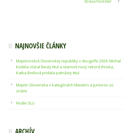
Drava Forester
NAJNOVŠIE ČLÁNKY
Majstrovstvá Slovenskej republiky v discgolfe 2026: Michal
Kúdela získal šiesty titul a stanovil nový rekord ihriska,
Katka Boďová pridala pätnásty titul
Majstri Slovenska v kategóriách Masters a Juniorov sú
známi
Finále SLU
ARCHÍV