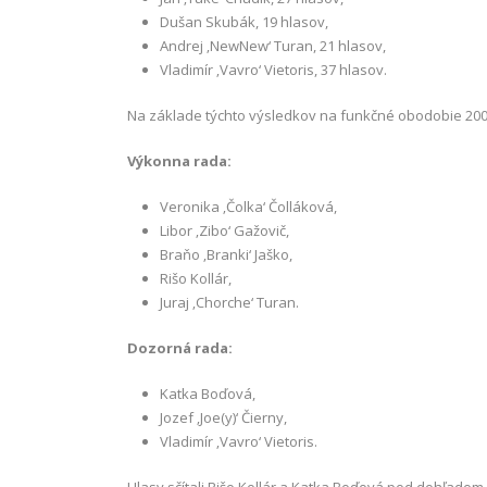
Dušan Skubák, 19 hlasov,
Andrej ‚NewNew‘ Turan, 21 hlasov,
Vladimír ‚Vavro‘ Vietoris, 37 hlasov.
Na základe týchto výsledkov na funkčné obodobie 2009 
Výkonna rada:
Veronika ‚Čolka‘ Čolláková,
Libor ‚Zibo‘ Gažovič,
Braňo ‚Branki‘ Jaško,
Rišo Kollár,
Juraj ‚Chorche‘ Turan.
Dozorná rada:
Katka Boďová,
Jozef ‚Joe(y)‘ Čierny,
Vladimír ‚Vavro‘ Vietoris.