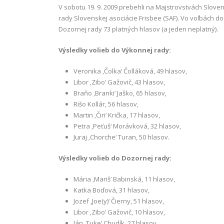
V sobotu 19. 9. 2009 prebehli na Majstrovstvách Slove
rady Slovenskej asociácie Frisbee (SAF). Vo voľbách d
Dozornej rady 73 platných hlasov (a jeden neplatný).
Výsledky volieb do Výkonnej rady:
Veronika ‚Čolka‘ Čolláková, 49 hlasov,
Libor ‚Zibo‘ Gažovič, 43 hlasov,
Braňo ‚Branki‘ Jaško, 65 hlasov,
Rišo Kollár, 56 hlasov,
Martin ‚Čiri‘ Krička, 17 hlasov,
Petra ‚Peťuš‘ Morávková, 32 hlasov,
Juraj ‚Chorche‘ Turan, 50 hlasov.
Výsledky volieb do Dozornej rady:
Mária ‚Mariš‘ Babinská, 11 hlasov,
Katka Boďová, 31 hlasov,
Jozef ‚Joe(y)‘ Čierny, 51 hlasov,
Libor ‚Zibo‘ Gažovič, 10 hlasov,
Ján ‚Tuke‘ Chudík, 27 hlasov,