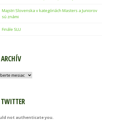
Majstri Slovenska v kategóriách Masters a Juniorov
sú známi
Finále SLU
ARCHÍV
hív
TWITTER
uld not authenticate you.