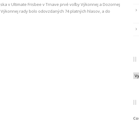
nska v Ultimate Frisbee v Trnave prvé voľby Výkonnej a Dozornej
o Výkonnej rady bolo odovzdaných 74 platných hlasov, a do
Arc
Co