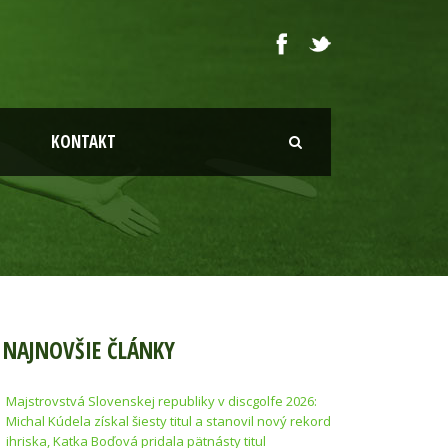
KONTAKT
NAJNOVŠIE ČLÁNKY
Majstrovstvá Slovenskej republiky v discgolfe 2026:
Michal Kúdela získal šiesty titul a stanovil nový rekord
ihriska, Katka Boďová pridala pätnásty titul