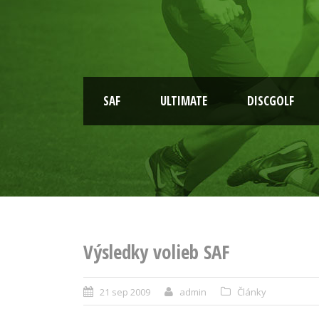
SAF
ULTIMATE
DISCGOLF
Výsledky volieb SAF
21 sep 2009
admin
Články