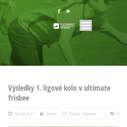
Výsledky 1. ligové kolo v ultimate
frisbee
09 apr 2017
admin
Články
,
Ultimate
0