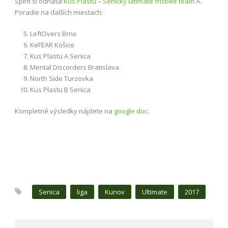
Spirit si odnáša
Kus Plastu – Senický ultimate frisbee team
A.
Poradie na ďalších miestach:
LeftOvers Brno
KeFEAR Košice
Kus Plastu A Senica
Mental Discorders Bratislava
North Side Turzovka
Kus Plastu B Senica
Kompletné výsledky nájdete na
google doc
.
Senica
liga
Kunov
Ultimate
2017