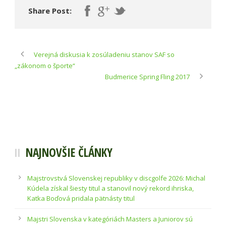
Share Post:
Verejná diskusia k zosúladeniu stanov SAF so
„zákonom o športe“
Budmerice Spring Fling 2017
NAJNOVŠIE ČLÁNKY
Majstrovstvá Slovenskej republiky v discgolfe 2026: Michal
Kúdela získal šiesty titul a stanovil nový rekord ihriska,
Katka Boďová pridala pätnásty titul
Majstri Slovenska v kategóriách Masters a Juniorov sú