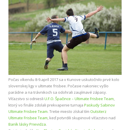
Počas víkendu 8-9.apríl 2017 sa v Kunove uskutočnilo prvé kolo
slovenskej ligy v ultimate frisbee. Počasie nakoniec vyšlo
parádne a na trávnikoch sa odohrali zaujímavé zápasy.
Víťazstvo si odniesli
U.F.O. Špačince – Ultimate Frisbee Team
,
ktorý vo finále zdolali prekvapenie turnaja
Paskudy Sabinov
Ultimate Frisbee Team
. Tretie miesto získal tím
Outsiterz
Ultimate Frisbee Team
, keď potvrdili skupinové víťazstvo nad
Baník lásky Prievidza
.