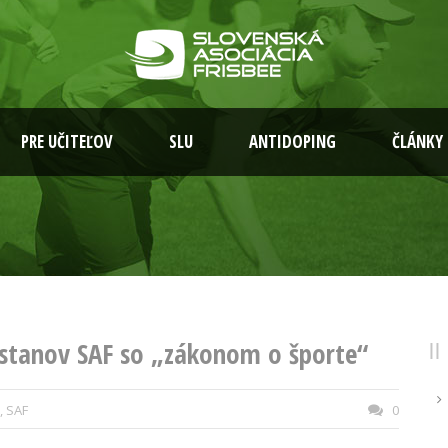
PRE UČITEĽOV
SLU
ANTIDOPING
ČLÁNKY
u stanov SAF so „zákonom o športe“
,
SAF
0