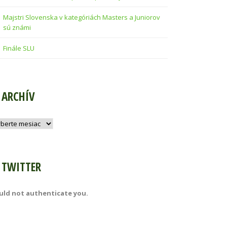
Majstri Slovenska v kategóriách Masters a Juniorov
sú známi
Finále SLU
ARCHÍV
hív
TWITTER
uld not authenticate you.