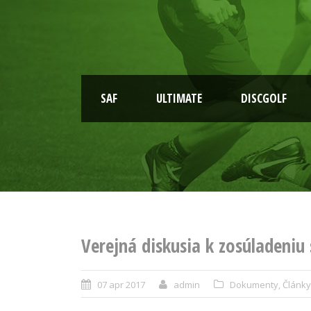
SAF
ULTIMATE
DISCGOLF
Verejná diskusia k zosúladeni
07 apr 2017
admin
Dokumenty
,
Články