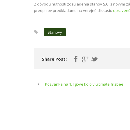
Z dôvodu nutnosti zosúladenia stanov SAF s novým zák
predpisov predkladáme na verejnú diskusiu
upravené
Stanovy
Share Post:
Pozvánka na 1. ligové kolo v ultimate frisbee