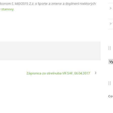
onom č. 440/2015 Z.z. o športe a zmene a doplnení niektorých
 stanovy
.
Arc
Zápisnica zo stretnutia VR SAF, 06.04.2017
Co