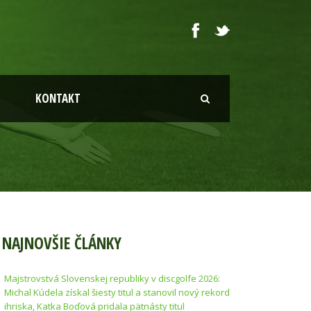
KONTAKT
NAJNOVŠIE ČLÁNKY
Majstrovstvá Slovenskej republiky v discgolfe 2026:
Michal Kúdela získal šiesty titul a stanovil nový rekord
ihriska, Katka Boďová pridala pätnásty titul