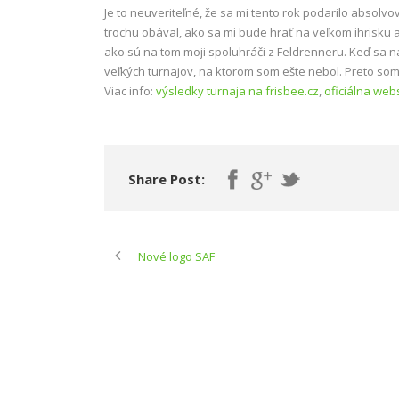
Je to neuveriteľné, že sa mi tento rok podarilo absolvo
trochu obával, ako sa mi bude hrať na veľkom ihrisku 
ako sú na tom moji spoluhráči z Feldrenneru. Keď sa n
veľkých turnajov, na ktorom som ešte nebol. Preto som 
Viac info:
výsledky turnaja na frisbee.cz
,
oficiálna web
Share Post:
Nové logo SAF