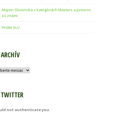
Majstri Slovenska v kategóriách Masters a Juniorov
sú známi
Finále SLU
ARCHÍV
hív
TWITTER
uld not authenticate you.