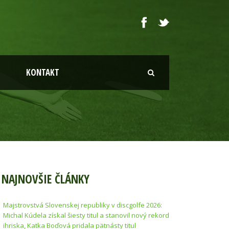
KONTAKT
NAJNOVŠIE ČLÁNKY
Majstrovstvá Slovenskej republiky v discgolfe 2026:
Michal Kúdela získal šiesty titul a stanovil nový rekord
ihriska, Katka Boďová pridala pätnásty titul