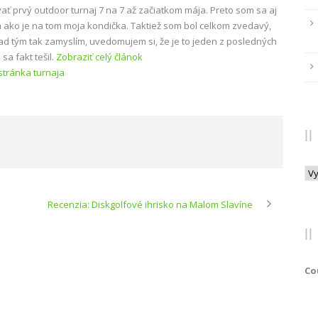
vať prvý outdoor turnaj 7 na 7 až začiatkom mája. Preto som sa aj
a ako je na tom moja kondička. Taktiež som bol celkom zvedavý,
ad tým tak zamyslím, uvedomujem si, že je to jeden z posledných
sa fakt tešil.
Zobraziť celý článok
stránka turnaja
Arc
Recenzia: Diskgolfové ihrisko na Malom Slavíne
Co