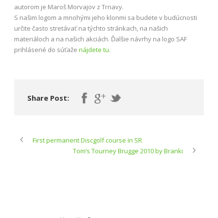
autorom je Maroš Morvajov z Trnavy.
S našim logom a mnohými jeho klonmi sa budete v budúcnosti
určite často stretávať na týchto stránkach, na našich
materiáloch a na našich akciách. Ďalšie návrhy na logo SAF
prihlásené do súťaže
nájdete tu.
Share Post:
First permanent Discgolf course in SR
Tom’s Tourney Brugge 2010 by Branki