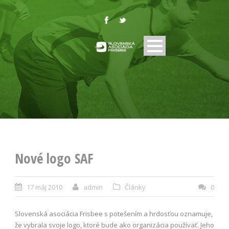
Nové logo SAF
17 máj 2010
admin
Články
0
Slovenská asociácia Frisbee s potešením a hrdosťou oznamuje,
že vybrala svoje logo, ktoré bude ako organizácia používať. Jeho