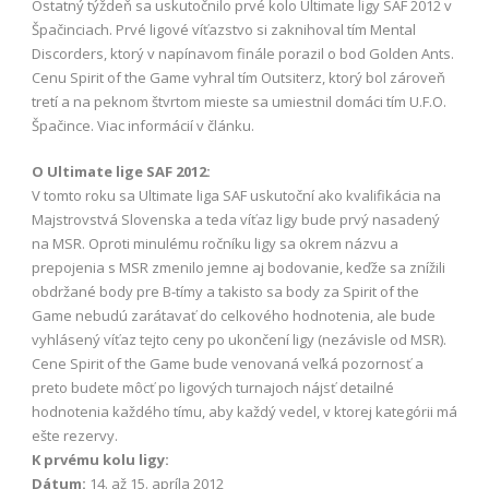
Ostatný týždeň sa uskutočnilo prvé kolo Ultimate ligy SAF 2012 v
Špačinciach. Prvé ligové víťazstvo si zaknihoval tím Mental
Discorders, ktorý v napínavom finále porazil o bod Golden Ants.
Cenu Spirit of the Game vyhral tím Outsiterz, ktorý bol zároveň
tretí a na peknom štvrtom mieste sa umiestnil domáci tím U.F.O.
Špačince. Viac informácií v článku.
O Ultimate lige SAF 2012:
V tomto roku sa Ultimate liga SAF uskutoční ako kvalifikácia na
Majstrovstvá Slovenska a teda víťaz ligy bude prvý nasadený
na MSR. Oproti minulému ročníku ligy sa okrem názvu a
prepojenia s MSR zmenilo jemne aj bodovanie, keďže sa znížili
obdržané body pre B-tímy a takisto sa body za Spirit of the
Game nebudú zarátavať do celkového hodnotenia, ale bude
vyhlásený víťaz tejto ceny po ukončení ligy (nezávisle od MSR).
Cene Spirit of the Game bude venovaná veľká pozornosť a
preto budete môcť po ligových turnajoch nájsť detailné
hodnotenia každého tímu, aby každý vedel, v ktorej kategórii má
ešte rezervy.
K prvému kolu ligy:
Dátum:
14. až 15. apríla 2012