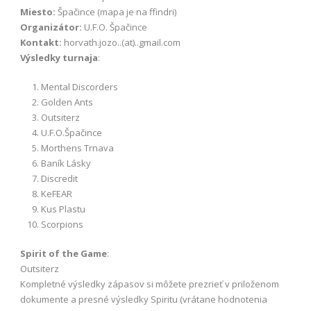
Miesto:
Špačince (mapa je na ffindri)
Organizátor:
U.F.O. Špačince
Kontakt:
horvath.jozo..(at)..gmail.com
Výsledky turnaja
:
Mental Discorders
Golden Ants
Outsiterz
U.F.O.Špačince
Morthens Trnava
Baník Lásky
Discredit
KeFEAR
Kus Plastu
Scorpions
Spirit of the Game
:
Outsiterz
Kompletné výsledky zápasov si môžete prezrieť v priloženom
dokumente a presné výsledky Spiritu (vrátane hodnotenia