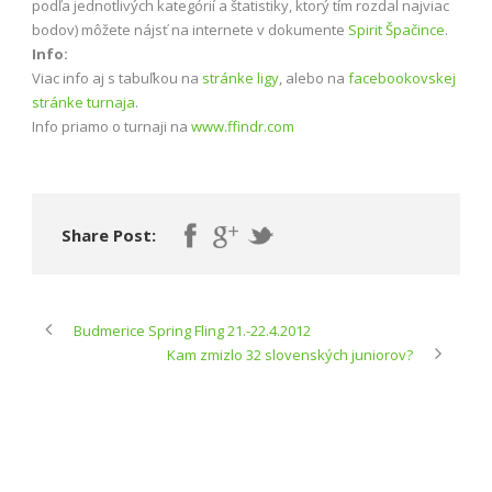
podľa jednotlivých kategórií a štatistiky, ktorý tím rozdal najviac
bodov) môžete nájsť na internete v dokumente
Spirit Špačince
.
Info:
Viac info aj s tabuľkou na
stránke ligy
, alebo na
facebookovskej
stránke turnaja
.
Info priamo o turnaji na
www.ffindr.com
Share Post:
Budmerice Spring Fling 21.-22.4.2012
Kam zmizlo 32 slovenských juniorov?