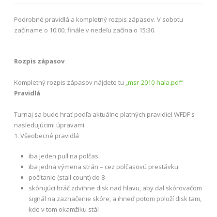
Podrobné pravidlá a kompletný rozpis zápasov. V sobotu
začíname o 10:00, finále v nedeľu začína o 15:30.
Rozpis zápasov
Kompletný rozpis zápasov nájdete tu
„msr-2010-hala.pdf“
Pravidlá
Turnaj sa bude hrať podľa aktuálne platných pravidiel WFDF s
nasledujúcimi úpravami.
1. Všeobecné pravidlá
iba jeden pull na polčas
iba jedna výmena strán – cez polčasovú prestávku
počítanie (stall count) do 8
skórujúci hráč zdvihne disk nad hlavu, aby dal skórovačom
signál na zaznačenie skóre, a ihneď potom položí disk tam,
kde v tom okamžiku stál