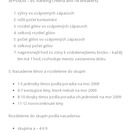
APPENDIX – B5. Ranking Criteria and Tie Breakers):
výhry vo vzájomných zápasoch
nižší počet kontumácií
rozdiel gólov vo vzájomných zápasoch
celkový rozdiel gólov
počet gólov vo vzájomných zápasoch
celkový počet gólov
najpresnejší hod zo zóny k vzdialenejšiemu bricku – každý
tím má 1 hod, rozhoduje miesto zastavenia disku
5. Nasadenie tímov a rozdelenie do skupín
1-5 jednotky tímov podľa poradia na msr 2009
6-7 existujúce tímy, ktoré neboli na msr 2009
8-10 dvojky tímov podľa poradia ich jednotiek na msr 2009
11-12 novovzniknuté timy
Rozdelenie do skupín podľa nasadenia:
skupina a – 4 6 9