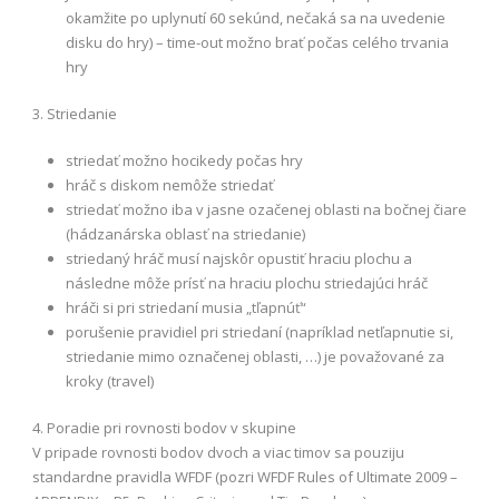
okamžite po uplynutí 60 sekúnd, nečaká sa na uvedenie
disku do hry) – time-out možno brať počas celého trvania
hry
3. Striedanie
striedať možno hocikedy počas hry
hráč s diskom nemôže striedať
striedať možno iba v jasne ozačenej oblasti na bočnej čiare
(hádzanárska oblasť na striedanie)
striedaný hráč musí najskôr opustiť hraciu plochu a
následne môže prísť na hraciu plochu striedajúci hráč
hráči si pri striedaní musia „tľapnúť“
porušenie pravidiel pri striedaní (napríklad netľapnutie si,
striedanie mimo označenej oblasti, …) je považované za
kroky (travel)
4. Poradie pri rovnosti bodov v skupine
V pripade rovnosti bodov dvoch a viac timov sa pouziju
standardne pravidla WFDF (pozri WFDF Rules of Ultimate 2009 –