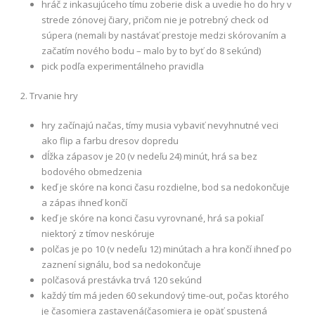
hráč z inkasujúceho tímu zoberie disk a uvedie ho do hry v
strede zónovej čiary, pričom nie je potrebný check od
súpera (nemali by nastávať prestoje medzi skórovaním a
začatím nového bodu – malo by to byť do 8 sekúnd)
pick podľa experimentálneho pravidla
2. Trvanie hry
hry začínajú načas, tímy musia vybaviť nevyhnutné veci
ako flip a farbu dresov dopredu
dĺžka zápasov je 20 (v nedeľu 24) minút, hrá sa bez
bodového obmedzenia
keď je skóre na konci času rozdielne, bod sa nedokončuje
a zápas ihneď končí
keď je skóre na konci času vyrovnané, hrá sa pokiaľ
niektorý z tímov neskóruje
polčas je po 10 (v nedeľu 12) minútach a hra končí ihneď po
zaznení signálu, bod sa nedokončuje
polčasová prestávka trvá 120 sekúnd
každý tím má jeden 60 sekundový time-out, počas ktorého
je časomiera zastavená(časomiera je opäť spustená