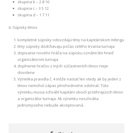
skupina b – 2 8 10
skupina c – 3 5 12
skupina d – 1 7 11
6. Súpisky tímov
kompletné súpisky odovzdajú tímy na kapitánskom mítingu
tímy súpisky dodržiavaju počas celého trvania turnaja
dopisanie noveho hráča na súpisku oznámi tím hneď
organizátorom turnaja
doplnenie hračov z iných zúčastneních tímov nieje
dovolene
Výnimka pravidla č. 4 môže nastať len vtedy ak by jeden z
tímov nemohol zápas plnohodnotne odohrať. Túto
výnimku musia schváliť kapitáni oboch protihrajúcich tímov
a organizátor turnaja. Ak výnimku neschvália
jednomyseľne nebude akceptovaná.