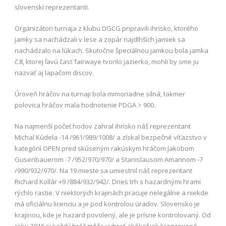
slovenskí reprezentanti.
Organizátori turnaja z klubu DGCG pripravili ihrisko, ktorého
jamky sa nachádzali v lese a zopár najdlhších jamiek sa
nachádzalo na lúkach. Skutočne špeciálnou jamkou bola jamka
č.8, ktorej ľavú časť fairwaye tvorilo jazierko, mohli by sme ju
nazvať aj lapačom discov.
Úroveň hráčov na turnaji bola mimoriadne silná, takmer
polovica hráčov mala hodnotenie PDGA > 900.
Na najmenší počet hodov zahral ihrisko náš reprezentant
Michal Kúdela -14 /961/989/1008/ a získal bezpečné víťazstvo v
kategórií OPEN pred skúseným rakúskym hráčom Jakobom
Gusenbauerom -7 /952/970/970/ a Stanislausom Amannom -7
/990/932/970/. Na 19.mieste sa umiestnil náš reprezentant
Richard Kollár +9 /884/932/942/.
Dnes trh s hazardnými hrami
rýchlo rastie. V niektorých krajinách pracuje nelegálne a niekde
má oficiálnu licenciu a je pod kontrolou úradov. Slovensko je
krajinou, kde je hazard povolený, ale je prísne kontrolovaný. Od
roku 2016 si každý hráč môže vybrať akékoľvek licencované