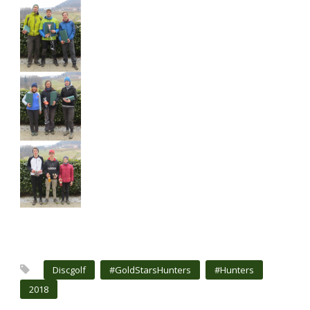
Discgolf
#GoldStarsHunters
#Hunters
2018