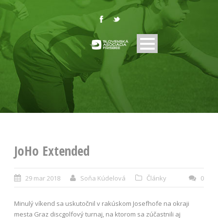
JoHo Extended
29 mar 2018
Soňa Kúdelová
Články
0
Minulý víkend sa uskutočnil v rakúskom Josefhofe na okraji
mesta Graz discgolfový turnaj, na ktorom sa zúčastnili aj