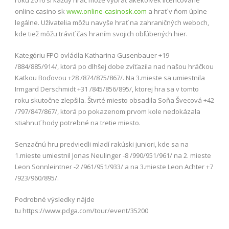
online casino sk
www.online-casinosk.com
a hrať v ňom úplne
legálne. Užívatelia môžu navyše hrať na zahraničných weboch,
kde tiež môžu tráviť čas hraním svojich obľúbených hier
.
Kategóriu FPO ovládla Katharina Gusenbauer +19
/884/885/914/, ktorá po dlhšej dobe zvíťazila nad našou hráčkou
Katkou Boďovou +28 /874/875/867/. Na 3.mieste sa umiestnila
Irmgard Derschmidt +31 /845/856/895/, ktorej hra sa v tomto
roku skutočne zlepšila. Štvrté miesto obsadila Soňa Švecová +42
/797/847/867/, ktorá po pokazenom prvom kole nedokázala
stiahnuť hody potrebné na tretie miesto.
Senzačnú hru predviedli mladí rakúski juniori, kde sa na
1.mieste umiestnil Jonas Neulinger -8 /990/951/961/ na 2. mieste
Leon Sonnleintner -2 /961/951/933/ a na 3.mieste Leon Achter +7
/923/960/895/.
Podrobné výsledky nájde
tu https://www.pdga.com/tour/event/35200