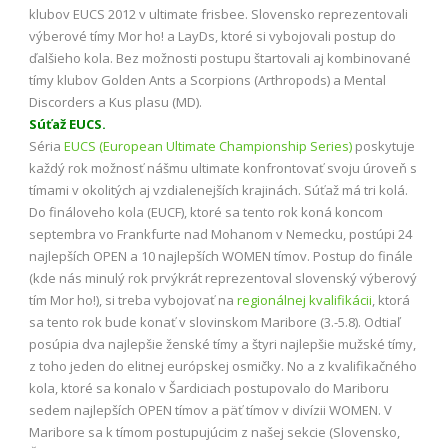
klubov EUCS 2012 v ultimate frisbee. Slovensko reprezentovali
výberové tímy Mor ho! a LayDs, ktoré si vybojovali postup do
ďalšieho kola. Bez možnosti postupu štartovali aj kombinované
tímy klubov Golden Ants a Scorpions (Arthropods) a Mental
Discorders a Kus plasu (MD).
Súťaž EUCS.
Séria
EUCS (European Ultimate Championship Series)
poskytuje
každý rok možnosť nášmu ultimate konfrontovať svoju úroveň s
tímami v okolitých aj vzdialenejších krajinách. Súťaž má tri kolá.
Do fináloveho kola (EUCF), ktoré sa tento rok koná koncom
septembra vo Frankfurte nad Mohanom v Nemecku, postúpi 24
najlepších OPEN a 10 najlepších WOMEN tímov. Postup do finále
(kde nás minulý rok prvýkrát reprezentoval slovenský výberový
tím Mor ho!), si treba vybojovať na
regionálnej kvalifikácii
, ktorá
sa tento rok bude konať v slovinskom Maribore (3.-5.8). Odtiaľ
posúpia dva najlepšie ženské tímy a štyri najlepšie mužské tímy,
z toho jeden do elitnej európskej osmičky. No a z kvalifikačného
kola, ktoré sa konalo v Šardiciach postupovalo do Mariboru
sedem najlepších OPEN tímov a päť tímov v divízii WOMEN. V
Maribore sa k tímom postupujúcim z našej sekcie (Slovensko,