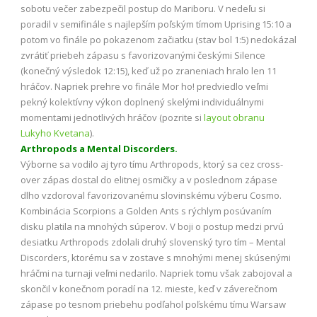
sobotu večer zabezpečil postup do Mariboru. V nedeľu si
poradil v semifinále s najlepším poľským tímom Uprising 15:10 a
potom vo finále po pokazenom začiatku (stav bol 1:5) nedokázal
zvrátiť priebeh zápasu s favorizovanými českými Silence
(konečný výsledok 12:15), keď už po zraneniach hralo len 11
hráčov. Napriek prehre vo finále Mor ho! predviedlo veľmi
pekný kolektívny výkon doplnený skelými individuálnymi
momentami jednotlivých hráčov (pozrite si
layout obranu
Lukyho Kvetana
).
Arthropods a Mental Discorders.
Výborne sa vodilo aj tyro tímu Arthropods, ktorý sa cez cross-
over zápas dostal do elitnej osmičky a v poslednom zápase
dlho vzdoroval favorizovanému slovinskému výberu Cosmo.
Kombinácia Scorpions a Golden Ants s rýchlym posúvaním
disku platila na mnohých súperov. V boji o postup medzi prvú
desiatku Arthropods zdolali druhý slovenský tyro tím – Mental
Discorders, ktorému sa v zostave s mnohými menej skúsenými
hráčmi na turnaji veľmi nedarilo. Napriek tomu však zabojoval a
skončil v konečnom poradí na 12. mieste, keď v záverečnom
zápase po tesnom priebehu podľahol poľskému tímu Warsaw