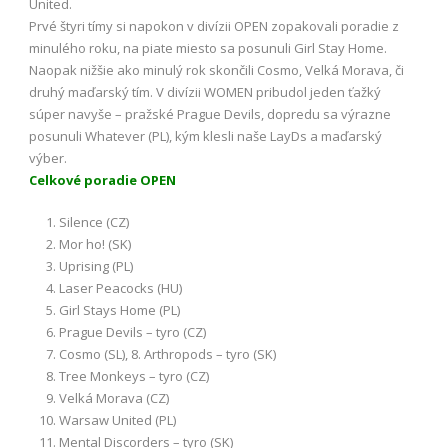
United.
Prvé štyri tímy si napokon v divízii OPEN zopakovali poradie z
minulého roku, na piate miesto sa posunuli Girl Stay Home.
Naopak nižšie ako minulý rok skončili Cosmo, Velká Morava, či
druhý maďarský tím. V divízii WOMEN pribudol jeden ťažký
súper navyše – pražské Prague Devils, dopredu sa výrazne
posunuli Whatever (PL), kým klesli naše LayDs a maďarský
výber.
Celkové poradie OPEN
Silence (CZ)
Mor ho! (SK)
Uprising (PL)
Laser Peacocks (HU)
Girl Stays Home (PL)
Prague Devils – tyro (CZ)
Cosmo (SL), 8. Arthropods – tyro (SK)
Tree Monkeys – tyro (CZ)
Velká Morava (CZ)
Warsaw United (PL)
Mental Discorders – tyro (SK)