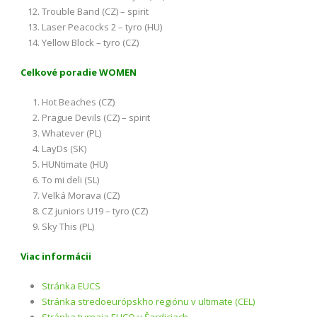
Trouble Band (CZ) – spirit
Laser Peacocks 2 – tyro (HU)
Yellow Block – tyro (CZ)
Celkové poradie WOMEN
Hot Beaches (CZ)
Prague Devils (CZ) – spirit
Whatever (PL)
LayDs (SK)
HUNtimate (HU)
To mi deli (SL)
Velká Morava (CZ)
CZ juniors U19 – tyro (CZ)
Sky This (PL)
Viac informácii
Stránka EUCS
Stránka stredoeurópskho regiónu v ultimate (CEL)
Stránka turnaja EUCQ v Šardiciach