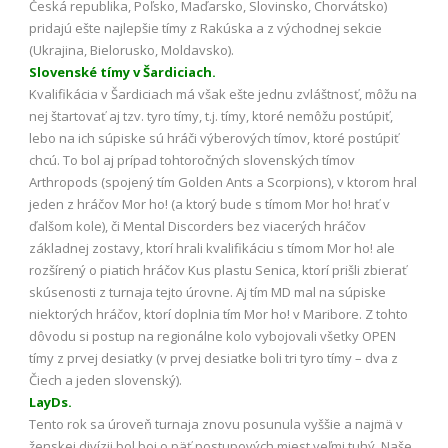
Česká republika, Poľsko, Maďarsko, Slovinsko, Chorvátsko)
pridajú ešte najlepšie tímy z Rakúska a z východnej sekcie
(Ukrajina, Bielorusko, Moldavsko).
Slovenské tímy v Šardiciach.
Kvalifikácia v Šardiciach má však ešte jednu zvláštnosť, môžu na
nej štartovať aj tzv. tyro tímy, t.j. tímy, ktoré nemôžu postúpiť,
lebo na ich súpiske sú hráči výberových tímov, ktoré postúpiť
chcú. To bol aj prípad tohtoročných slovenských tímov
Arthropods (spojený tím Golden Ants a Scorpions), v ktorom hral
jeden z hráčov Mor ho! (a ktorý bude s tímom Mor ho! hrať v
ďalšom kole), či Mental Discorders bez viacerých hráčov
základnej zostavy, ktorí hrali kvalifikáciu s tímom Mor ho! ale
rozšírený o piatich hráčov Kus plastu Senica, ktorí prišli zbierať
skúsenosti z turnaja tejto úrovne. Aj tím MD mal na súpiske
niektorých hráčov, ktorí doplnia tím Mor ho! v Maribore. Z tohto
dôvodu si postup na regionálne kolo vybojovali všetky OPEN
tímy z prvej desiatky (v prvej desiatke boli tri tyro tímy – dva z
Čiech a jeden slovenský).
LayDs.
Tento rok sa úroveň turnaja znovu posunula vyššie a najmä v
ženskej divízii bol boj o päť postupových miest veľmi tuhý. Naše