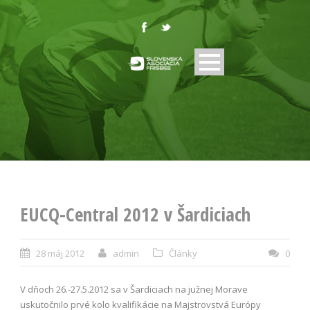
EUCQ-Central 2012 v Šardiciach
28 máj 2012
admin
Články
0
V dňoch 26.-27.5.2012 sa v Šardiciach na južnej Morave
uskutočnilo prvé kolo kvalifikácie na Majstrovstvá Európy