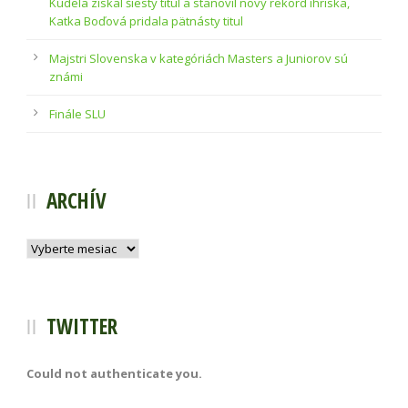
Kúdela získal šiesty titul a stanovil nový rekord ihriska,
Katka Boďová pridala pätnásty titul
Majstri Slovenska v kategóriách Masters a Juniorov sú
známi
Finále SLU
ARCHÍV
Archív
TWITTER
Could not authenticate you.