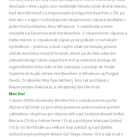
dievčatá v tíme LayDs síce neobhájili minuloročné druhé miesto,
keď skončili hneď za majsterkami Európy Hot Beaches z ČR, po
tom ako v najprv rozhodujúcom skupinovom zápase podľahli o
jeden bod poľskému tímu Whatever. V semifinále potom
nestačili na favorizované Hot Beaches. V záverečnom zápase o
tretie miesto si zopakovali zápas proti poľkám s rovnakým
výsledkom – prehrou o bod. LayDs však od minulej jesene
získali množstvo nových hráčiek, ktoré sa do tímu ešte len
zabudovávajú, takže úspechom bol aj samotný postup do
regionálneho kola, kde určite zabojujú o postup do finále.
Súpermi im budú okrem Hot Beaches a Whatever aj Prague
Devils, či rakúske tímy Eyecatchers, Box (ak postúpia z
Majstrovstiev Rakúska), a ukrajinský tím Diki Krali.
Mor ho!
V divízii OPEN slovenský tím Mor ho! v redukovanom počte
(štyria hráči hrali za tyro tímy) pomerne jednoznačne prešiel
základnou skupinou po víťazstvách nad českými tímami Velká
Morava (15:6) a Yellow Fever (15:4) a poľskými Warsaw United
(15:3). Vo štvrťfinále po veľkom boji zvíťazil aj nad ďalším
ambicióznym poľským tímom Girl Stays Home 13:9 a tak si už v