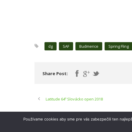
dg
SAF
Budmerice
Spring Fling
Share Post:
Latitude 64º Slovácko open 2018
Používame cookies aby sme pre vás zabezpečili ten najlepš
Slovenská asociácia Frisbee 2017