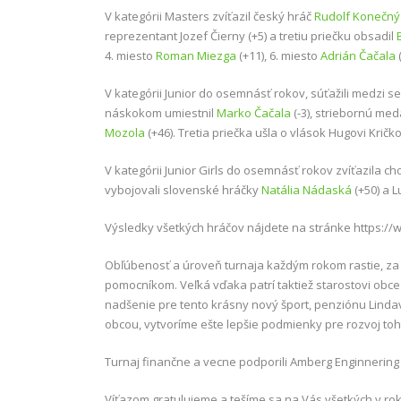
V kategórii Masters zvíťazil český hráč
Rudolf Konečný
reprezentant Jozef Čierny (+5) a tretiu priečku obsadil
4. miesto
Roman Miezga
(+11), 6. miesto
Adrián Čačala
(
V kategórii Junior do osemnásť rokov, súťažili medzi 
náskokom umiestnil
Marko Čačala
(-3), striebornú med
Mozola
(+46). Tretia priečka ušla o vlások Hugovi Kričko
V kategórii Junior Girls do osemnásť rokov zvíťazila c
vybojovali slovenské hráčky
Natália Nádaská
(+50) a L
Výsledky všetkých hráčov nájdete na stránke https:/
Obľúbenosť a úroveň turnaja každým rokom rastie, za 
pomocníkom. Veľká vďaka patrí taktiež starostovi obc
nadšenie pre tento krásny nový šport, penziónu Lindav
obcou, vytvoríme ešte lepšie podmienky pre rozvoj to
Turnaj finančne a vecne podporili Amberg Enginnering S
Víťazom gratulujeme a tešíme sa na Vás všetkých v rok