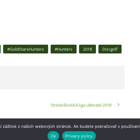
#GoldStarsHunters
#Hunters
2018
Discgolf
Stredoškolská liga ultimate 2018
í zážitok z našich webových stránok. Ak budete pokračovať v používaní
Ok
Privacy policy