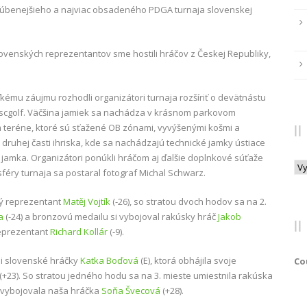
obľúbenejšieho a najviac obsadeného PDGA turnaja slovenskej
slovenských reprezentantov sme hostili hráčov z Českej Republiky,
kému záujmu rozhodli organizátori turnaja rozšíriť o devätnástu
discgolf. Väčšina jamiek sa nachádza v krásnom parkovom
 teréne, ktoré sú sťažené OB zónami, vyvýšenými košmi a
uhej časti ihriska, kde sa nachádzajú technické jamky ústiace
 jamka. Organizátori ponúkli hráčom aj ďalšie doplnkové súťaže
Arc
sféry turnaja sa postaral fotograf Michal Schwarz.
ký reprezentant
Matěj Vojtík
(-26), so stratou dvoch hodov sa na 2.
a
(-24) a bronzovú medailu si vybojoval rakúsky hráč
Jakob
reprezentant
Richard Kollár
(-9).
li slovenské hráčky
Katka Boďová
(E), ktorá obhájila svoje
Co
(+23). So stratou jedného hodu sa na 3. mieste umiestnila rakúska
 vybojovala naša hráčka
Soňa Švecová
(+28).