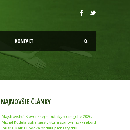
KONTAKT
NAJNOVŠIE ČLÁNKY
Majstrovstvá Slovenskej republiky v discgolfe 2026:
Michal Kúdela získal šiesty titul a stanovil nový rekord
ihriska, Katka Boďová pridala pätnásty titul