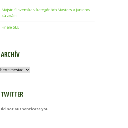
Majstri Slovenska v kategóriách Masters a Juniorov
sú známi
Finále SLU
ARCHÍV
hív
TWITTER
uld not authenticate you.