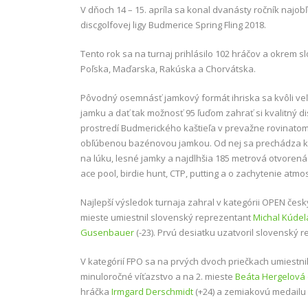
V dňoch 14 – 15. apríla sa konal dvanásty ročník naj
discgolfovej ligy Budmerice Spring Fling 2018.
Tento rok sa na turnaj prihlásilo 102 hráčov a okrem 
Poľska, Maďarska, Rakúska a Chorvátska.
Pôvodný osemnásť jamkový formát ihriska sa kvôli veľ
jamku a dať tak možnosť 95 ľuďom zahrať si kvalitný 
prostredí Budmerického kaštieľa v prevažne rovinatom
obľúbenou bazénovou jamkou. Od nej sa prechádza k dr
na lúku, lesné jamky a najdlhšia 185 metrová otvorená
ace pool, birdie hunt, CTP, putting a o zachytenie atmo
Najlepší výsledok turnaja zahral v kategórii OPEN čes
mieste umiestnil slovenský reprezentant
Michal Kúdel
Gusenbauer
(-23). Prvú desiatku uzatvoril slovenský 
V kategórií FPO sa na prvých dvoch priečkach umiestni
minuloročné víťazstvo a na 2. mieste
Beáta Hergelová
hráčka
Irmgard Derschmidt
(+24) a zemiakovú medailu