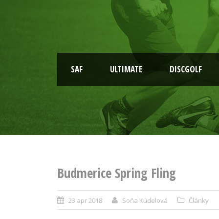
SAF
ULTIMATE
DISCGOLF
Budmerice Spring Fling
23 apr 2018
Soňa Kúdelová
Články