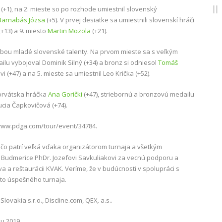
(+1), na 2. mieste so po rozhode umiestnil slovenský
Barnabás Józsa
(+5). V prvej desiatke sa umiestnili slovenskí hráči
+13) a 9. miesto
Martin Mozola
(+21).
sebou mladé slovenské talenty. Na prvom mieste sa s veľkým
ailu vybojoval Dominik Silný (+34) a bronz si odniesol
Tomáš
vi (+47) a na 5. mieste sa umiestnil Leo Krička (+52).
horvátska hráčka
Ana Gorički
(+47), striebornú a bronzovú medailu
ucia Čapkovičová (+74).
/www.pdga.com/tour/event/34784.
čo patrí veľká vďaka organizátorom turnaja a všetkým
e Budmerice PhDr. Jozefovi Savkuliakovi za vecnú podporu a
a a reštaurácii KVAK. Veríme, že v budúcnosti v spolupráci s
hto úspešného turnaja.
lovakia s.r.o., Discline.com, QEX
,
a.s..
u 2019.