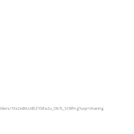
e/folders/1Xx2xtBiUz85Z1l3Ee2u_Ob7L_5C8fH-g?usp=sharing.