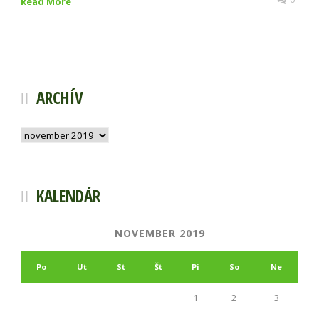
Read More
ARCHÍV
Archív
KALENDÁR
NOVEMBER 2019
Po
Ut
St
Št
Pi
So
Ne
1
2
3