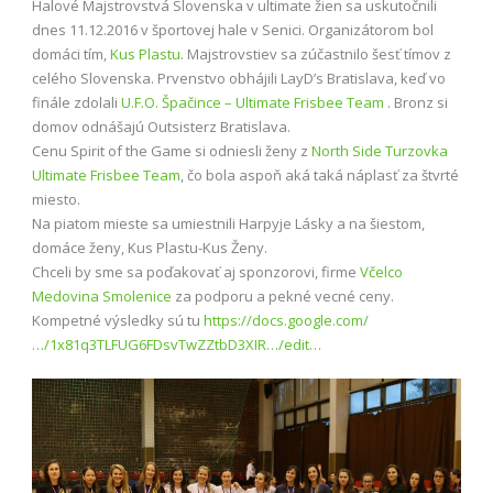
Halové Majstrovstvá Slovenska v ultimate žien sa uskutočnili
dnes 11.12.2016 v športovej hale v Senici. Organizátorom bol
domáci tím,
Kus Plastu
. Majstrovstiev sa zúčastnilo šesť tímov z
celého Slovenska. Prvenstvo obhájili LayD’s Bratislava, keď vo
finále zdolali
U.F.O. Špačince – Ultimate Frisbee Team
​ . Bronz si
domov odnášajú Outsisterz Bratislava.
Cenu Spirit of the Game si odniesli ženy z
North Side Turzovka
Ultimate Frisbee Team
​, čo bola aspoň aká taká náplasť za štvrté
miesto.
Na piatom mieste sa umiestnili Harpyje Lásky a na šiestom,
domáce ženy, Kus Plastu-Kus Ženy.
Chceli by sme sa poďakovať aj sponzorovi, firme
Včelco
Medovina Smolenice
​ za podporu a pekné vecné ceny.
Kompetné výsledky sú tu
https://docs.google.com/
…/1x81q3TLFUG6FDsvTwZZtbD3XIR…/edit…