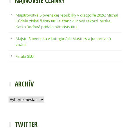
NAJNOVŠIE ČLÁNKY
Majstrovstvá Slovenskej republiky v discgolfe 2026: Michal
Kúdela získal šiesty titul a stanovil nový rekord ihriska,
Katka Boďová pridala pätnásty titul
Majstri Slovenska v kategóriách Masters a Juniorov sú
známi
Finále SLU
ARCHÍV
Archív
TWITTER