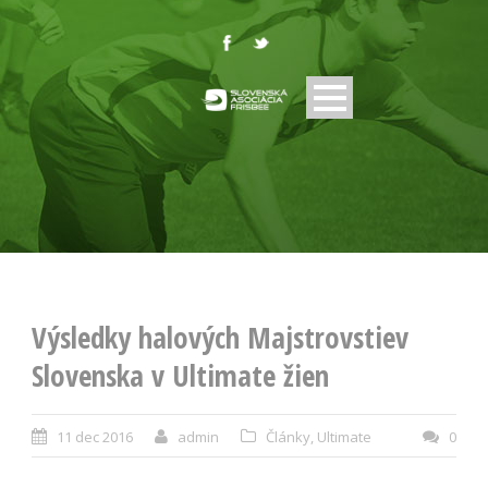
Výsledky halových Majstrovstiev
Slovenska v Ultimate žien
11 dec 2016
admin
Články
,
Ultimate
0