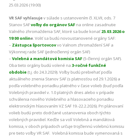
25.03.2026 (19:00)
VR SAF vyhlasuje
v súlade s ustanovením čl. XLVII, ods. 7
Stanov SAF
voľby do orgánov SAF
na online zasadnutie
Valného zhromaždenia SAF, ktoré sa bude konať
25.03.2026 o
19:00 onlin
e
. Voliť sa budú novoustanovené orgány SAF:
–
Zástupca športovcov
vo Valnom zhromaždení SAF a
Výkonnej rade SAF (jednočlenný orgán SAF)
–
Volebná a mandátová komisia SAF
(5-členný orgán SAF).
Oba tieto orgány budú volené na
3-ročné funkčné
obdobie
(t.j. do 24.3.2029). Voľby budú prebiehať podľa
aktuálneho znenia Stanov SAF (s platnosťou od 29.1.2026) a
podľa volebného poriadku platného v čase volieb (buď podľa
Volebných pravidiel v. 1.0 platných dnes alebo v prípade
schválenia nového Volebného a hlasovacieho poriadku
elektronickým hlasovaním VZ SAF 19.-22.2.2026). Pri plánovaní
volieb budú preto dodržané ustanovenia oboch týchto
volebných pravidiel. Keďže sa volí Volebná a mandátová
komisia, v oboch prípadoch určuje trojčlennú volebnú komisiu
pre tieto voľby VR SAF. Volebná komisia bude vymenovaná s