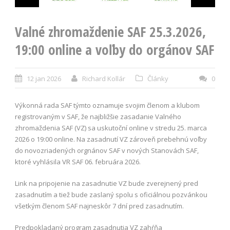
Valné zhromaždenie SAF 25.3.2026,
19:00 online a voľby do orgánov SAF
12 jan 2026
Richard Kollár
Články
0
Výkonná rada SAF týmto oznamuje svojim členom a klubom
registrovaným v SAF, že najbližšie zasadanie Valného
zhromaždenia SAF (VZ) sa uskutoční online v stredu 25. marca
2026 o 19:00 online. Na zasadnutí VZ zároveň prebehnú voľby
do novozriadených orgnánov SAF v nových Stanovách SAF,
ktoré vyhlásila VR SAF 06. februára 2026.
Link na pripojenie na zasadnutie VZ bude zverejnený pred
zasadnutím a tiež bude zaslaný spolu s oficiálnou pozvánkou
všetkým členom SAF najneskôr 7 dní pred zasadnutím.
Predpokladaný program zasadnutia VZ zahŕňa