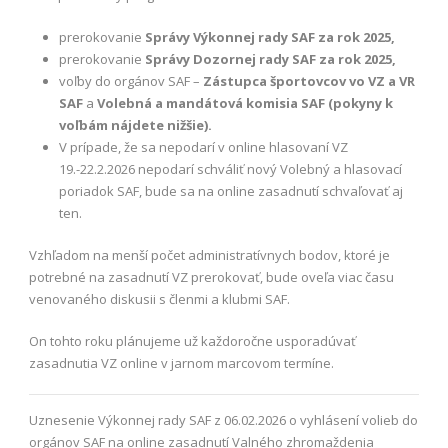
prerokovanie
Správy Výkonnej rady SAF za rok 2025,
prerokovanie
Správy Dozornej rady SAF za rok 2025,
voľby do orgánov SAF –
Zástupca športovcov vo VZ a VR
SAF
a
Volebná a mandátová komisia SAF (pokyny k
voľbám nájdete nižšie).
V prípade, že sa nepodarí v online hlasovaní VZ
19.-22.2.2026 nepodarí schváliť nový Volebný a hlasovací
poriadok SAF, bude sa na online zasadnutí schvaľovať aj
ten.
Vzhľadom na menší počet administratívnych bodov, ktoré je
potrebné na zasadnutí VZ prerokovať, bude oveľa viac času
venovaného diskusii s členmi a klubmi SAF.
On tohto roku plánujeme už každoročne usporadúvať
zasadnutia VZ online v jarnom marcovom termíne.
Uznesenie Výkonnej rady SAF z 06.02.2026 o vyhlásení volieb do
orgánov SAF na online zasadnutí Valného zhromaždenia