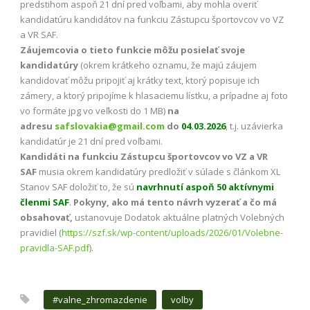
predstihom aspoň 21 dní pred voľbami, aby mohla overiť
kandidatúru kandidátov na funkciu Zástupcu športovcov vo VZ
a VR SAF.
Záujemcovia o tieto funkcie
môžu posielať svoje
kandidatúry
(okrem krátkeho oznamu, že majú záujem
kandidovať môžu pripojiť aj krátky text, ktorý popisuje ich
zámery, a ktorý pripojíme k hlasaciemu lístku, a prípadne aj foto
vo formáte jpg vo veľkosti do 1 MB)
na
adresu
safslovakia@gmail.com
do
04.03.2026
,
t.j. uzávierka
kandidatúr je 21 dní pred voľbami.
Kandidáti na funkciu Zástupcu športovcov vo VZ a VR
SAF
musia okrem kandidatúry predložiť v súlade s článkom XL
Stanov SAF doložiť to, že sú
navrhnutí aspoň 50 aktívnymi
členmi SAF
.
Pokyny, ako má tento návrh vyzerať a čo má
obsahovať,
ustanovuje Dodatok aktuálne platných Volebných
pravidiel (
https://szf.sk/wp-content/
uploads/2026/01/Volebne-
pravidla-SAF.pdf
).
#valne_zhromazdenie
volby