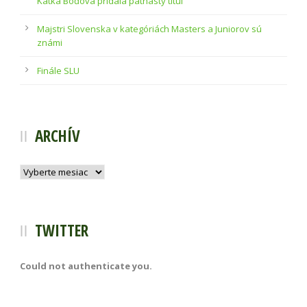
Katka Boďová pridala pätnásty titul
Majstri Slovenska v kategóriách Masters a Juniorov sú
známi
Finále SLU
ARCHÍV
Archív
TWITTER
Could not authenticate you.