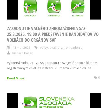
ZASADNUTIE VALNÉHO ZHROMAŽDENIA SAF
25.3.2026, 19:00 A PREDSTAVENIE KANDIDÁTOV VO
VOĽBÁCH DO ORGÁNOV SAF
11 mar 2026
volby
,
#valne_zhromazdenie
Richard Kollár
Výkonná rada SAF (VR SAF) oznamuje svojim členom a klubom
registrovaným v SAF, že v stredu 25. marca 2026 o 19:00 sa...
0
Read More