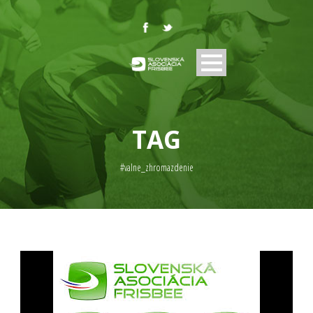
TAG
#valne_zhromazdenie