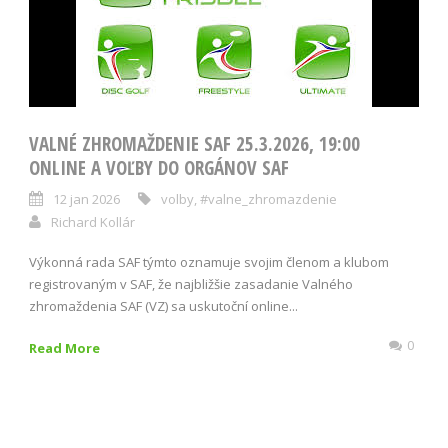
VALNÉ ZHROMAŽDENIE SAF 25.3.2026, 19:00
ONLINE A VOĽBY DO ORGÁNOV SAF
12 jan 2026
volby
,
#valne_zhromazdenie
Richard Kollár
Výkonná rada SAF týmto oznamuje svojim členom a klubom
registrovaným v SAF, že najbližšie zasadanie Valného
zhromaždenia SAF (VZ) sa uskutoční online...
0
Read More