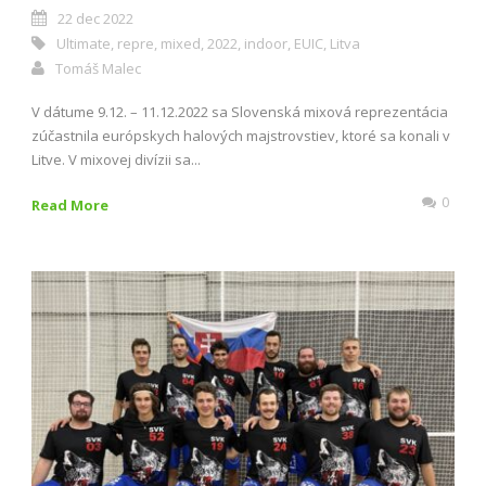
22 dec 2022
Ultimate
,
repre
,
mixed
,
2022
,
indoor
,
EUIC
,
Litva
Tomáš Malec
V dátume 9.12. – 11.12.2022 sa Slovenská mixová reprezentácia
zúčastnila európskych halových majstrovstiev, ktoré sa konali v
Litve. V mixovej divízii sa...
0
Read More