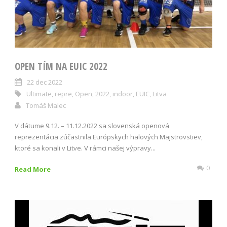
OPEN TÍM NA EUIC 2022
22 dec 2022
Ultimate
,
repre
,
Open
,
2022
,
indoor
,
EUIC
,
Litva
Tomáš Malec
V dátume 9.12. – 11.12.2022 sa slovenská openová
reprezentácia zúčastnila Európskych halových Majstrovstiev,
ktoré sa konali v Litve. V rámci našej výpravy...
0
Read More