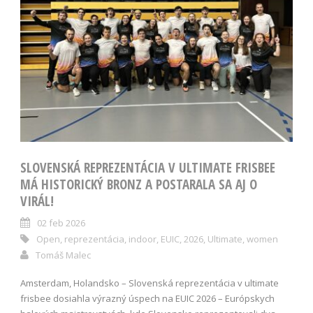
SLOVENSKÁ REPREZENTÁCIA V ULTIMATE FRISBEE
MÁ HISTORICKÝ BRONZ A POSTARALA SA AJ O
VIRÁL!
02 feb 2026
Open
,
reprezentácia
,
indoor
,
EUIC
,
2026
,
Ultimate
,
women
Tomáš Malec
Amsterdam, Holandsko – Slovenská reprezentácia v ultimate
frisbee dosiahla výrazný úspech na EUIC 2026 – Európskych