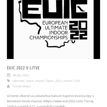
EUIC 2022 V LITVE
08 dec 2022
Ultimate
,
repre
,
mixed
,
Open
,
2022
,
indoor
,
EUIC
Tomáš Malec
Už tento víkend sa uskutočnia halové majstrovstvá Európy v
litovskom meste Kaunas (https://www.euic2022.com). Turnaj
začína v piatok 9.12. a vyvrcholí v nedeľu...