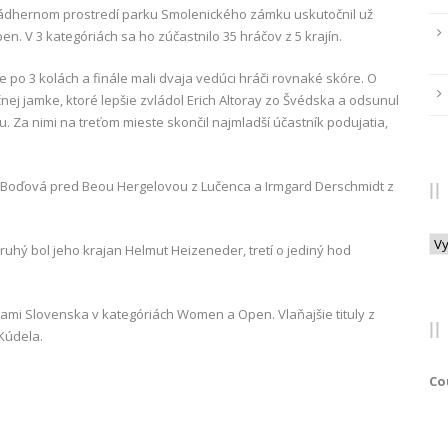
 nádhernom prostredí parku Smolenického zámku uskutočnil už
en. V 3 kategóriách sa ho zúčastnilo 35 hráčov z 5 krajín.
e po 3 kolách a finále mali dvaja vedúci hráči rovnaké skóre. O
j jamke, ktoré lepšie zvládol Erich Altoray zo Švédska a odsunul
. Za nimi na treťom mieste skončil najmladší účastník podujatia,
Boďová pred Beou Hergelovou z Lučenca a Irmgard Derschmidt z
Arc
uhý bol jeho krajan Helmut Heizeneder, tretí o jediný hod
vami Slovenska v kategóriách Women a Open. Vlaňajšie tituly z
Kúdela.
Co