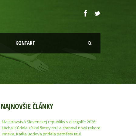
KONTAKT
NAJNOVŠIE ČLÁNKY
Majstrovstvá Slovenskej republiky v discgolfe 2026:
Michal Kúdela získal šiesty titul a stanovil nový rekord
ihriska, Katka Boďová pridala pätnásty titul