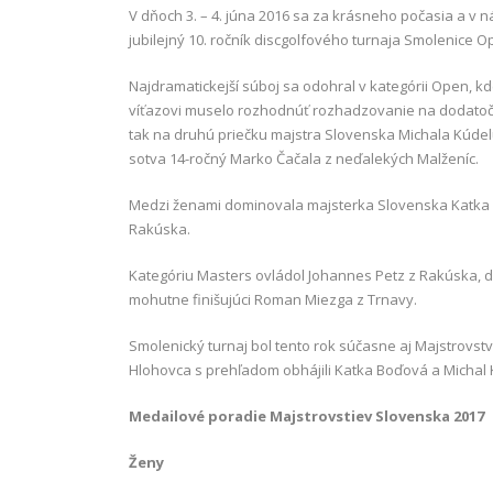
V dňoch 3. – 4. júna 2016 sa za krásneho počasia a v
jubilejný 10. ročník discgolfového turnaja Smolenice Op
Najdramatickejší súboj sa odohral v kategórii Open, kd
víťazovi muselo rozhodnúť rozhadzovanie na dodatočne
tak na druhú priečku majstra Slovenska Michala Kúdelu
sotva 14-ročný Marko Čačala z neďalekých Malženíc.
Medzi ženami dominovala majsterka Slovenska Katka 
Rakúska.
Kategóriu Masters ovládol Johannes Petz z Rakúska, dr
mohutne finišujúci Roman Miezga z Trnavy.
Smolenický turnaj bol tento rok súčasne aj Majstrovst
Hlohovca s prehľadom obhájili Katka Boďová a Michal 
Medailové poradie Majstrovstiev Slovenska 2017
Ženy