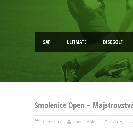
SAF
ULTIMATE
DISCGOLF
Smolenice Open – Majstrovstvá
07 jún 2017
Tomáš Malec
Články
,
Discg