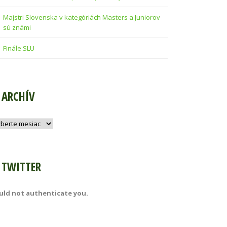
Majstri Slovenska v kategóriách Masters a Juniorov
sú známi
Finále SLU
ARCHÍV
hív
TWITTER
uld not authenticate you.