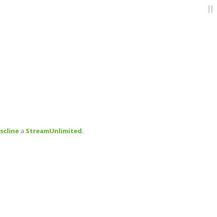
scline
a
StreamUnlimited
.