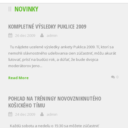
NOVINKY
KOMPLETNÉ VÝSLEDKY PUKLICE 2009
26 dec 2009
admin
Tu nájdete ucelené výsledky ankety Puklica 2009. Tí, ktorí sa
nemohli slávnostného udeľovania cien zúčastniť, môžu akurát
ľutovať, prísť na budúci rok, a dúfať, že bude dvojica
moderátorov Jeno...
0
Read More
POHĽAD NA TRÉNINGY NOVOVZNIKNUTÉHO
KOŠICKÉHO TÍMU
24 dec 2009
admin
Každú sobotu a nedeľu o 15:30 sa môžete zúčastniť