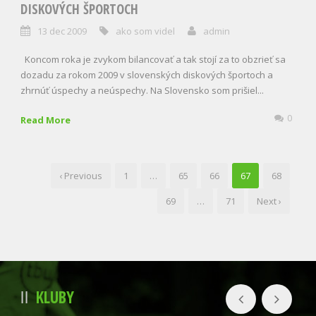
DISKOVÝCH ŠPORTOCH
13 dec 2009
ako som videl
admin
Koncom roka je zvykom bilancovať a tak stojí za to obzrieť sa
dozadu za rokom 2009 v slovenských diskových športoch a
zhrnúť úspechy a neúspechy. Na Slovensko som prišiel...
0
Read More
‹ Previous
1
…
65
66
67
68
69
…
71
Next ›
KLUBY