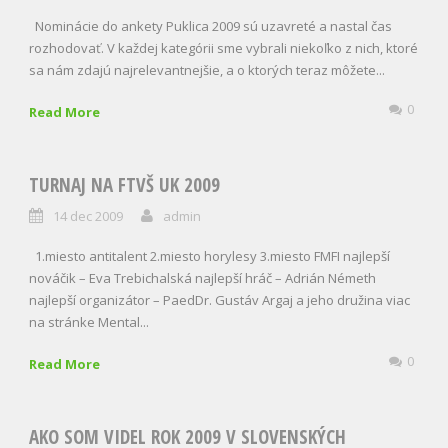
Nominácie do ankety Puklica 2009 sú uzavreté a nastal čas
rozhodovať. V každej kategórii sme vybrali niekoľko z nich, ktoré
sa nám zdajú najrelevantnejšie, a o ktorých teraz môžete...
0
Read More
TURNAJ NA FTVŠ UK 2009
14 dec 2009
admin
1.miesto antitalent 2.miesto horylesy 3.miesto FMFI najlepší
nováčik – Eva Trebichalská najlepší hráč – Adrián Németh
najlepší organizátor – PaedDr. Gustáv Argaj a jeho družina viac
na stránke Mental...
0
Read More
AKO SOM VIDEL ROK 2009 V SLOVENSKÝCH