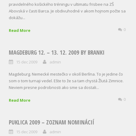
pravidelného košického tréningu v ultimatu frisbee na ZŠ
Abovská v časti Barca. Je obdivuhodné v akom hojnom počte sa
dokážu...
0
Read More
MAGDEBURG 12. – 13. 12. 2009 BY BRANKI
15 dec 2009
admin
Magdeburg. Nemecké mestečko v okolí Berlína. To je jedine čo
som o tom turnaji vedel. Ešte to že sa tam chystá Žlutá Zimnice.
Neviem presne podrobnosti ako sme sa dostali...
0
Read More
PUKLICA 2009 – ZOZNAM NOMINÁCIÍ
15 dec 2009
admin