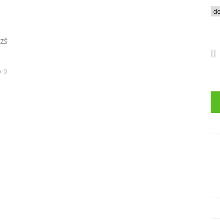
Arc
 ZŠ
0