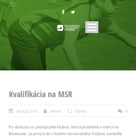
Kvalifikácia na MSR
24 aug 2013
admin
Články
0
Po diskusii so zástupcami klubov, ktorá prebehla v marci na
Blowoute, sa prvý krát v histórii slovenského frisbee zaviedla