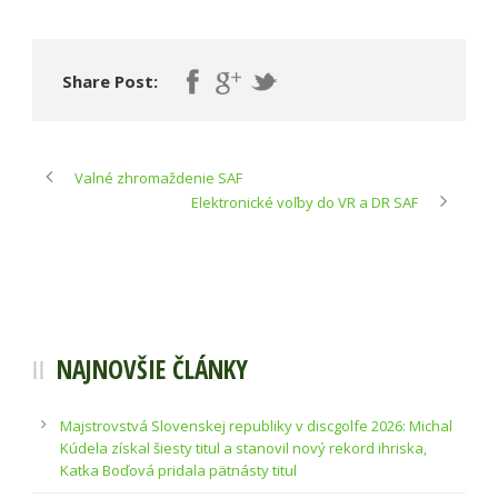
Share Post:
Valné zhromaždenie SAF
Elektronické voľby do VR a DR SAF
NAJNOVŠIE ČLÁNKY
Majstrovstvá Slovenskej republiky v discgolfe 2026: Michal
Kúdela získal šiesty titul a stanovil nový rekord ihriska,
Katka Boďová pridala pätnásty titul