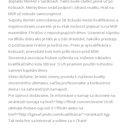
doplatilo MorHo! v Šardiciach. Takto bude všetko jasné už po
Košiciach. Menej tímov snáď podporí i zdravú rivalitu. Hrať na
MSR už nebude samozrejmosť.
Súpisky (termín odovzdania je 28. 8.) budú medzi kvalifikáciou a
majstrovstvami uzavreté. Je tu však možnosť pripísať si na MSR
maximálne 3 hráčov z nepostupujúcich tímov. Uzavierať súpisku
na dlhšiu dobu ako je táto je u nás drastické, nakoľko prestupy
či požičiavanie hráčov je bežná vec. Preto je aj kvalifikácia v
Košiciach, prievidzké kolo bolo príliš skoro pred MSR.
Slovenská asociácia frisbee vyčlenila na zníženie nákladov
kvalifikačného kola 300 eur. O ich priamom použití rozhodnú
samotní kapitáni tímov.
Všetci dúfame, že tieto zmeny povedú k zvýšeniu kvality
slovenského ultimateu, väčšej profesionalite a konkurencii
doma i na zahraničných turnajoch.
Pre úplnosť dodávame, že informácie o turnaji sa dozviete na
stránkach turnaja na href=“http://ffindr.com/en/event/12roll-
ultimate-frisbee-cup-vol-3″>ffindri alebo na
href=“http://ligasaf.jimdo.com/kvalifikácia/“>stránkach ligy.
Tak teda hor sa trénovať a vidíme sa v Chani!