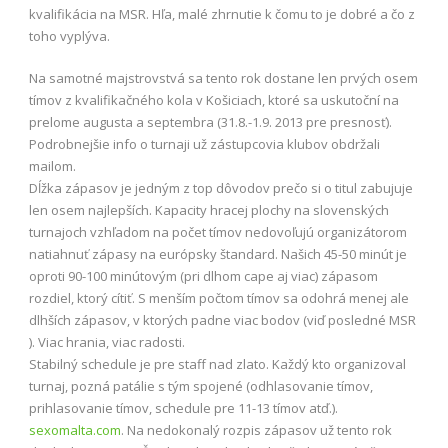
kvalifikácia na MSR. Hľa, malé zhrnutie k čomu to je dobré a čo z
toho vyplýva.
Na samotné majstrovstvá sa tento rok dostane len prvých osem
tímov z kvalifikačného kola v Košiciach, ktoré sa uskutoční na
prelome augusta a septembra (31.8.-1.9. 2013 pre presnosť).
Podrobnejšie info o turnaji už zástupcovia klubov obdržali
mailom.
Dĺžka zápasov je jedným z top dôvodov prečo si o titul zabujuje
len osem najlepších. Kapacity hracej plochy na slovenských
turnajoch vzhľadom na počet tímov nedovoľujú organizátorom
natiahnuť zápasy na európsky štandard. Našich 45-50 minút je
oproti 90-100 minútovým (pri dlhom cape aj viac) zápasom
rozdiel, ktorý cítiť. S menším počtom tímov sa odohrá menej ale
dlhších zápasov, v ktorých padne viac bodov (viď posledné MSR
). Viac hrania, viac radosti.
Stabilný schedule je pre staff nad zlato. Každý kto organizoval
turnaj, pozná patálie s tým spojené (odhlasovanie tímov,
prihlasovanie tímov, schedule pre 11-13 tímov atď.).
sexomalta.com
. Na nedokonalý rozpis zápasov už tento rok