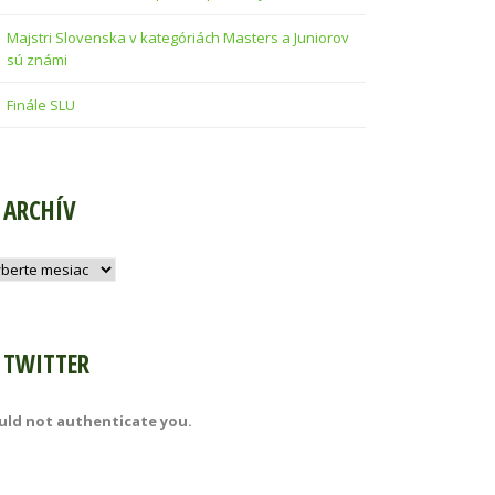
Majstri Slovenska v kategóriách Masters a Juniorov
sú známi
Finále SLU
ARCHÍV
hív
TWITTER
uld not authenticate you.