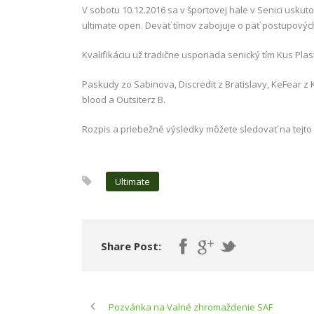
V sobotu 10.12.2016 sa v športovej hale v Senici uskut
ultimate open. Deväť tímov zabojuje o päť postupovýc
Kvalifikáciu už tradične usporiada senický tím Kus Plas
Paskudy zo Sabinova, Discredit z Bratislavy, KeFear z 
blood a Outsiterz B.
Rozpis a priebežné výsledky môžete sledovať na tejto
Ultimate
Share Post:
Pozvánka na Valné zhromaždenie SAF