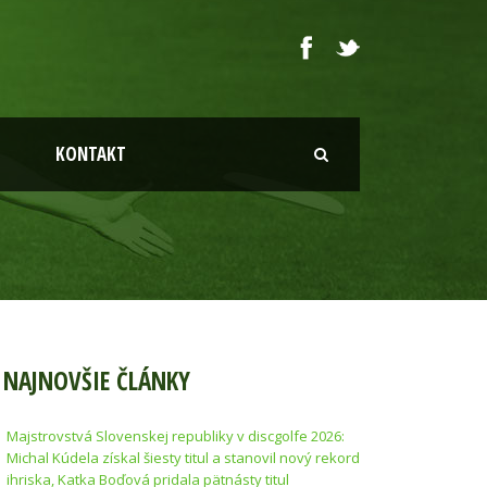
KONTAKT
NAJNOVŠIE ČLÁNKY
Majstrovstvá Slovenskej republiky v discgolfe 2026:
Michal Kúdela získal šiesty titul a stanovil nový rekord
ihriska, Katka Boďová pridala pätnásty titul