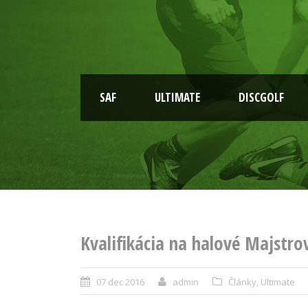
SAF
ULTIMATE
DISCGOLF
Kvalifikácia na halové Majstro
07 dec 2016
admin
Články
,
Ultimate