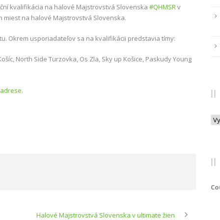
oční kvalifikácia na halové Majstrovstvá Slovenska
#
QHMSR
v
h miest na halové Majstrovstvá Slovenska.
tu. Okrem usporiadateľov sa na kvalifikácii predstavia tímy:
Košíc, North Side Turzovka, Os Zla, Sky up Košice, Paskudy Young
adrese.
Arc
Co
Halové Majstrovstvá Slovenska v ultimate žien