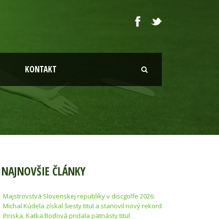
KONTAKT
NAJNOVŠIE ČLÁNKY
Majstrovstvá Slovenskej republiky v discgolfe 2026:
Michal Kúdela získal šiesty titul a stanovil nový rekord
ihriska, Katka Boďová pridala pätnásty titul