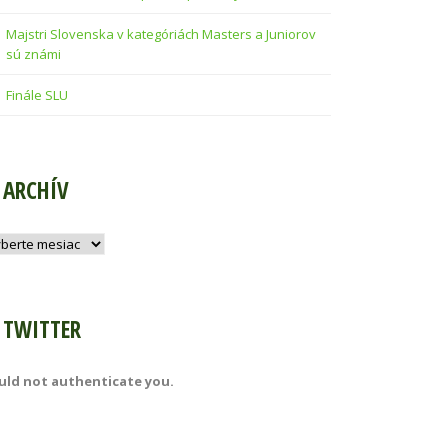
Majstri Slovenska v kategóriách Masters a Juniorov
sú známi
Finále SLU
ARCHÍV
hív
TWITTER
uld not authenticate you.