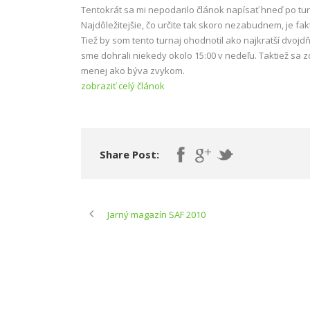
Tentokrát sa mi nepodarilo článok napísať hneď po tu
Najdôležitejšie, čo určite tak skoro nezabudnem, je fak
Tiež by som tento turnaj ohodnotil ako najkratší dvojd
sme dohrali niekedy okolo 15:00 v nedeľu. Taktiež sa 
menej ako býva zvykom.
zobraziť celý článok
Share Post:
Jarný magazín SAF 2010