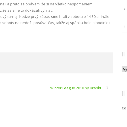
rnaji a preto sa obávam, že si na všetko nespomeniem.
t, že sa sme to dokázali vyhrať.
ňový turnaj. Keďže prvý zápas sme hrali v sobotu o 14:30 a finále
zo soboty na nedeľu posúval čas, takže aj spánku bolo o hodinku
Arc
Winter League 2010 by Branki
Co