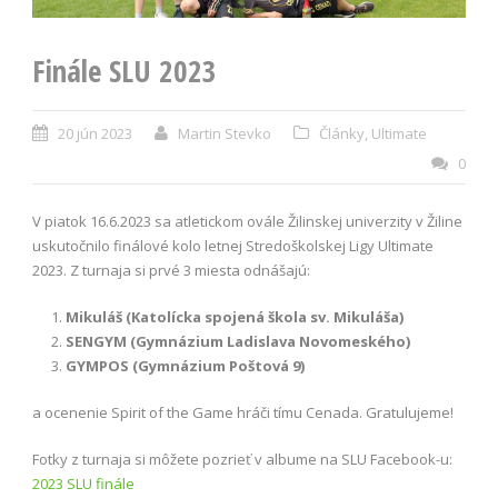
Finále SLU 2023
20 jún 2023
Martin Stevko
Články
,
Ultimate
0
V piatok 16.6.2023 sa atletickom ovále Žilinskej univerzity v Žiline
uskutočnilo finálové kolo letnej Stredoškolskej Ligy Ultimate
2023. Z turnaja si prvé 3 miesta odnášajú:
Mikuláš (Katolícka spojená škola sv. Mikuláša)
SENGYM (Gymnázium Ladislava Novomeského)
GYMPOS (Gymnázium Poštová 9)
a ocenenie Spirit of the Game hráči tímu Cenada. Gratulujeme!
Fotky z turnaja si môžete pozrieť v albume na SLU Facebook-u:
2023 SLU finále