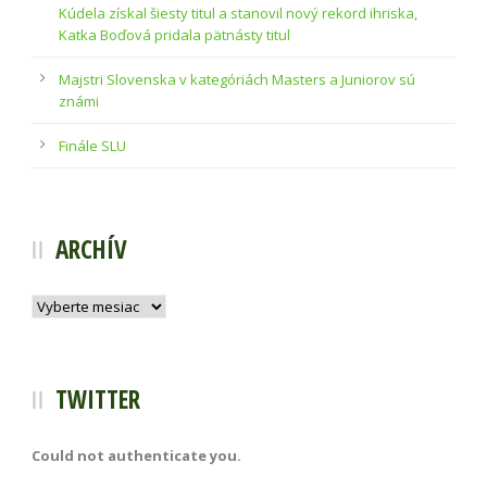
Kúdela získal šiesty titul a stanovil nový rekord ihriska,
Katka Boďová pridala pätnásty titul
Majstri Slovenska v kategóriách Masters a Juniorov sú
známi
Finále SLU
ARCHÍV
Archív
TWITTER
Could not authenticate you.