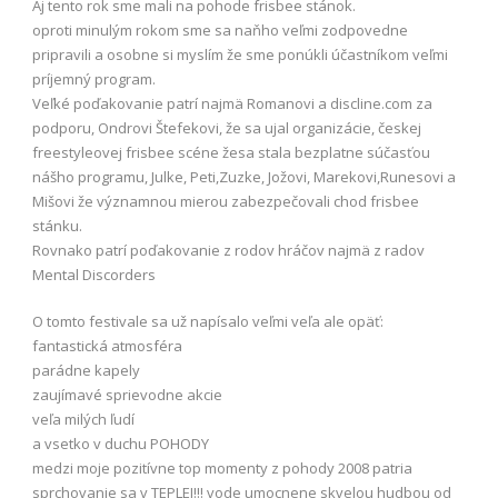
Aj tento rok sme mali na pohode frisbee stánok.
oproti minulým rokom sme sa naňho veľmi zodpovedne
pripravili a osobne si myslím že sme ponúkli účastníkom veľmi
príjemný program.
Veľké poďakovanie patrí najmä Romanovi a discline.com za
podporu, Ondrovi Štefekovi, že sa ujal organizácie, českej
freestyleovej frisbee scéne žesa stala bezplatne súčasťou
nášho programu, Julke, Peti,Zuzke, Jožovi, Marekovi,Runesovi a
Mišovi že významnou mierou zabezpečovali chod frisbee
stánku.
Rovnako patrí poďakovanie z rodov hráčov najmä z radov
Mental Discorders
O tomto festivale sa už napísalo veľmi veľa ale opäť:
fantastická atmosféra
parádne kapely
zaujímavé sprievodne akcie
veľa milých ľudí
a vsetko v duchu POHODY
medzi moje pozitívne top momenty z pohody 2008 patria
sprchovanie sa v TEPLEJ!!! vode umocnene skvelou hudbou od