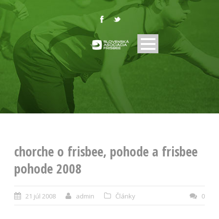
chorche o frisbee, pohode a frisbee
pohode 2008
21 júl 2008
admin
Články
0