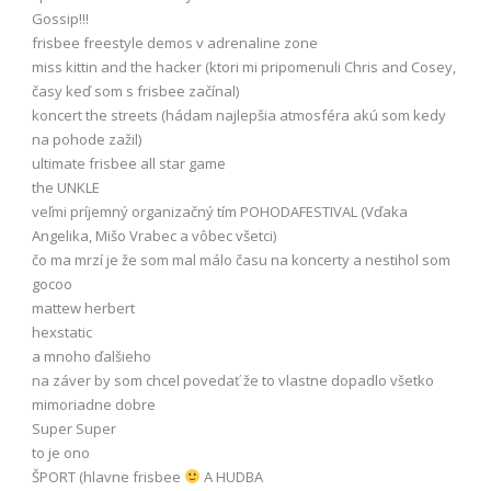
Gossip!!!
frisbee freestyle demos v adrenaline zone
miss kittin and the hacker (ktori mi pripomenuli Chris and Cosey,
časy keď som s frisbee začínal)
koncert the streets (hádam najlepšia atmosféra akú som kedy
na pohode zažil)
ultimate frisbee all star game
the UNKLE
veľmi príjemný organizačný tím POHODAFESTIVAL (Vďaka
Angelika, Mišo Vrabec a vôbec všetci)
čo ma mrzí je že som mal málo času na koncerty a nestihol som
gocoo
mattew herbert
hexstatic
a mnoho ďalšieho
na záver by som chcel povedať že to vlastne dopadlo všetko
mimoriadne dobre
Super Super
to je ono
ŠPORT (hlavne frisbee
A HUDBA