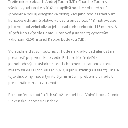
Tretie miesto obsadil Andrej Turan (MD). Chorche Turan si
všetko vynahradil v súťaži o najdlhší hod bez obmedzení
(povolené boli aj discgolfové disky), keď jeho hod zastavilo až
koncové ochranné pletivo vo vzdialenosti cca. 113 metrov, čiže
jeho hod bol veľmi blízko jeho osobného rekordu 116 metrov. V
súťaži žien zvíťazila Beata Turanová (Outsiterz) výborným
výkonom 72,50 m pred Katkou Boďovou (MD).
V disciplíne discgolf putting, t.j. hode na krátku vzdialenosť na
presnosť, po prvom kole vedie Richard Kollár (MD) s
jednobodovým náskokom pred Chorchem Turanom. O tretie
miesto sa delia Igor Balašov (MD) a Ján Kuzmík (Outsiterz). Finále
tejto disciplíny medzi týmito štyrmi hráčmi prebehne v nedeľu
pred finále turnaja v ultimate.
Po skončení sobotňajších súťaži prebehlo aj Valné hromaždenie
Slovenskej asociácie Frisbee.