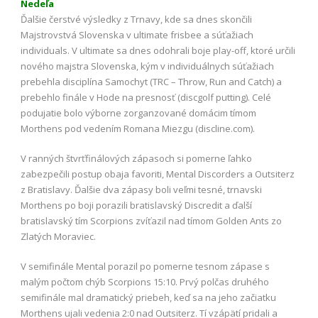
Nedeľa
Ďalšie čerstvé výsledky z Trnavy, kde sa dnes skončili
Majstrovstvá Slovenska v ultimate frisbee a súťažiach
individuals. V ultimate sa dnes odohrali boje play-off, ktoré určili
nového majstra Slovenska, kým v individuálnych súťažiach
prebehla disciplína Samochyt (TRC – Throw, Run and Catch) a
prebehlo finále v Hode na presnosť (discgolf putting). Celé
podujatie bolo výborne zorganzované domácim tímom
Morthens pod vedením Romana Miezgu (discline.com).
V ranných štvrťfinálových zápasoch si pomerne ľahko
zabezpečili postup obaja favoriti, Mental Discorders a Outsiterz
z Bratislavy. Ďalšie dva zápasy boli veľmi tesné, trnavski
Morthens po boji porazili bratislavský Discredit a ďalší
bratislavský tím Scorpions zvíťazil nad tímom Golden Ants zo
Zlatých Moraviec.
V semifinále Mental porazil po pomerne tesnom zápase s
malým počtom chýb Scorpions 15:10. Prvý polčas druhého
semifinále mal dramatický priebeh, keď sa na jeho začiatku
Morthens ujali vedenia 2:0 nad Outsiterz. Tí vzápätí pridali a