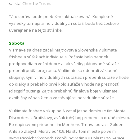
sa stal Chorche Turan.
Táto správa bude priebežne aktualizovaná. Kompletné
výsledky turnaja a individuálnych súťaží budu tiež čoskoro
uverejnené na tejto stránke.
Sobota
V Trnave sa dnes začali Majtrovstvá Slovenska v ultimate
frisbee a súťažiach individuals. Počasie bolo napriek
predpovediam veľmi dobré a tak všetky plánované súťaže
prebehli podľa programu. V ultimate sa odohrali základné
skupiny, kým v individuálnych súťažiach prebehli súťaže v hode
do diaľky a prebehlo prvé kolo súťaže v hode na presnosť
(discgolf putting). Zajtra prebehnú finálove boje v ultimate,
exhibičný zápas žien a zostávajúce individuálne súťaže.
V ultimate frisbee v skupine A zatiaľ jasne dominuje tím Mental
Discorders z Bratislavy, avšak tuhý boj prebehol o druhé miesto.
Po napínavom priebehu tím Morthens Trnava porazil Golden
Ants zo Zlatých Moraviec 10:9. Na štvrtom mieste po veľmi
sympatických výkonoch skončil nový tím Kus plastu zo Senice.