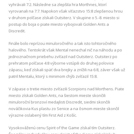
vyhrávali 7:2. Následne sa zlepšila hra Morthnes, ktorí
vyrovanali na 7:7. Napokon však víťazstvo 15:8 zlepšenou hrou
v druhom polčase získali Outsiterz. V skupine o 5.-8. miesto si
postup do boja o piate miesto vybojovali Golden Ants a
Discredit.
Finále bolo reprízou minuloročného a tak isto tohtoročného
halového. Tentokrát však Mental nenechal nič na náhodu a po
jednoznačnom priebehu zvíťazil nad Outsiterz. Outsiterz po
prehratom polčase 4:8 výborne vstúpili do druhej polovice
zápasu, keď získali späť dva brejky a znížili na 6:8, záver však už
patril Mentalu, ktorý s minimom chýb zvíťazil 15:8.
V zápase o tretie miesto zvíťazili Scorpions nad Morthens. Piate
miesto získali Golden Ants, na šiestom mieste skončili
minuloroční bronzoví medajlisti Discredit, siedmi skončili
nováčikovia Kus plastu zo Senice a na ôsmom mieste skončil
výrazne oslabený tím First Aid z Košíc.
Vysokováženú cenu Spirit of the Game získal tím Outsiterz.