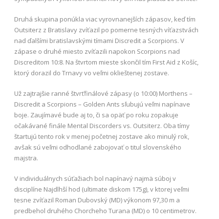
Druhá skupina ponúkla viac vyrovnanejších zápasov, keď tím
Outsiterz z Bratislavy zvíťazil po pomerne tesných víťazstvách
nad ďalšími bratislavskými tímami Discredit a Scorpions. V
zápase o druhé miesto zvíťazili napokon Scorpions nad
Discreditom 10:8. Na štvrtom mieste skončil tím First Aid z Košíc,
ktorý dorazil do Trnavy vo veľmi oklieštenej zostave.
Už zajtrajšie ranné štvrťfinálové zápasy (o 10:00) Morthens –
Discredit a Scorpions – Golden Ants sľubujú veľmi napínave
boje. Zaujímavé bude aj to, či sa opäť po roku zopakuje
očakávané finále Mental Discorders vs. Outsiterz. Oba tímy
štartujú tento rok v menej početnej zostave ako minulý rok,
avšak sú veľmi odhodlané zabojovať o titul slovenského
majstra.
V individuálnych súťažiach bol napínavý najmä súboj v
disciplíne Najdlhší hod (ultimate diskom 175g), v ktorej veľmi
tesne zvíťazil Roman Dubovský (MD) výkonom 97,30 m a
predbehol druhého Chorcheho Turana (MD) o 10 centimetrov.