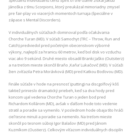
Špeciálnu individuálnu cenu Spirit of the Game získal Jakub
Jánoška z tímu Scorpions, ktorý preukázal mimoriadny zmysel
pre fair-play vo viacerých momentoch turnaja (špeciálne v
zápase s Mental Discorders).
V individuálnych súťažiach dominoval podľa očakávania
Chorche Turan (MD). V súťaži Samochyt (TRC – Throw, Run and
Catch) predviedol pred početným obecenstvom výborné
výkony, najlepší za hranicu 60 metrov, keď bol disk vo vzduchu
viac ako 9 sekúnd. Druhé miesto obsadil Branki Jaško (Outsiterz)
a na treťom mieste skončil Braňo ‚Kaňa‘ Lukačovič (MD). V súťaži
žien zvíťazila Petra Morávková (MD) pred Katkou Boďovou (MD).
Finále súťaže v hode na presnosť (putting) na discgolfový kôš
taktiež prinieslo dramatický priebeh, keď sa dva hody pred
koncom ujal vedenia Chorche Turan o jeden bod pred
Richardom Kollárom (MD), avšak v ďalšom hode toto vedenie
stratil a poradie sa vymenilo. V poslednom hode obaja títo hráči
cieľ tesne minuli a poradie sa nemenilo. Na treťom mieste
skončil po tesnom súboji Igor Balašov (MD) pred Jánom
Kuzmíkom (Oustierz). Celkovým víťazom individuálnych disciplín