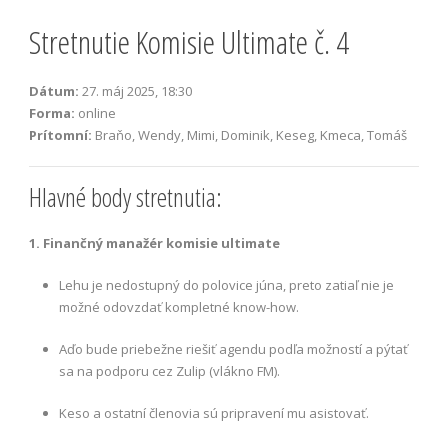
Stretnutie Komisie Ultimate č. 4
Dátum:
27. máj 2025, 18:30
Forma:
online
Prítomní:
Braňo, Wendy, Mimi, Dominik, Keseg, Kmeca, Tomáš
Hlavné body stretnutia:
1. Finančný manažér komisie ultimate
Lehu je nedostupný do polovice júna, preto zatiaľ nie je
možné odovzdať kompletné know-how.
Aďo bude priebežne riešiť agendu podľa možností a pýtať
sa na podporu cez Zulip (vlákno FM).
Keso a ostatní členovia sú pripravení mu asistovať.