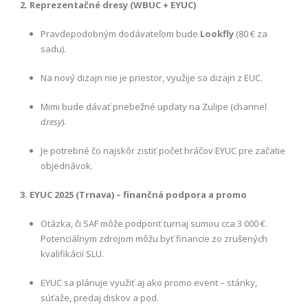
2. Reprezentačné dresy (WBUC + EYUC)
Pravdepodobným dodávateľom bude
Lookfly
(80 € za
sadu).
Na nový dizajn nie je priestor, využije sa dizajn z EUC.
Mimi bude dávať priebežné updaty na Zulipe (channel
dresy
).
Je potrebné čo najskôr zistiť počet hráčov EYUC pre začatie
objednávok.
3. EYUC 2025 (Trnava) – finančná podpora a promo
Otázka, či SAF môže podporiť turnaj sumou cca 3 000 €.
Potenciálnym zdrojom môžu byť financie zo zrušených
kvalifikácií SLU.
EYUC sa plánuje využiť aj ako promo event – stánky,
súťaže, predaj diskov a pod.