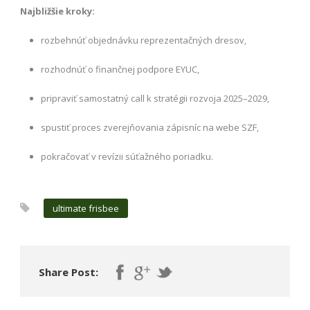
Najbližšie kroky:
rozbehnúť objednávku reprezentačných dresov,
rozhodnúť o finančnej podpore EYUC,
pripraviť samostatný call k stratégii rozvoja 2025–2029,
spustiť proces zverejňovania zápisníc na webe SZF,
pokračovať v revízii súťažného poriadku.
ultimate frisbee
Share Post: