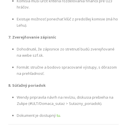
Komisia musí určiť kritériá rozdeľovania financií pre U23
hráčov.
Existuje možnosť ponechať kľúč z predošlej komisie (má ho
Lehu).
7. Zverejňovanie zápisníc
Dohodnuté, že zápisnice zo stretnutí budú zverejňované
na webe szf.sk.
Formát: stručne a bodovo spracované výstupy, s dôrazom
na prehľadnosť.
8. Súťažný poriadok
Wendy pripravila návrh na revíziu, diskusia prebieha na
Zulipe (#ULT/Domaca_sutaz > Sutazny_poriadok).
Dokument je dostupný
tu
.