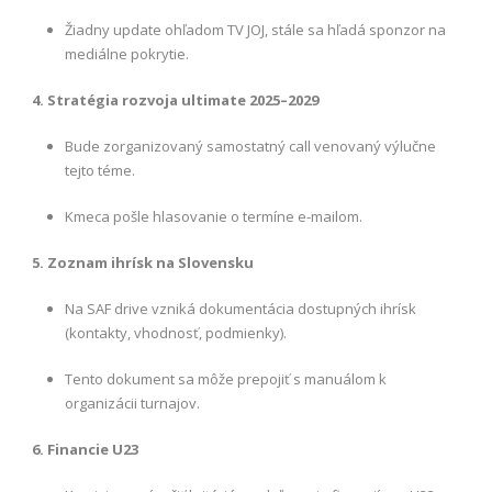
Žiadny update ohľadom TV JOJ, stále sa hľadá sponzor na
mediálne pokrytie.
4. Stratégia rozvoja ultimate 2025–2029
Bude zorganizovaný samostatný call venovaný výlučne
tejto téme.
Kmeca pošle hlasovanie o termíne e-mailom.
5. Zoznam ihrísk na Slovensku
Na SAF drive vzniká dokumentácia dostupných ihrísk
(kontakty, vhodnosť, podmienky).
Tento dokument sa môže prepojiť s manuálom k
organizácii turnajov.
6. Financie U23