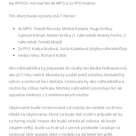
Na WTDGC má mať tím 4x MPO a 2x FPO hráčov.
Tím, ktorý bude vyslaný má 7 členov:
4x MPO: Tomáš Mozola, Michal Kúdela, Hugo Krička,
Samuel Kšinan, Martin Krička (1. náhradník Andrej Pecho, 2.
náhradník Tomáš Motýľ)
2x FPO: Katka Boďová, Soňa Kúdelová (chýba náhradníčka)
Vedúci tímu: Richard Kollár
Ako náhradníčka by pripadala do úvahy len Beáta Feilhauerová,
ale už 2 roky nehrá. Musela by podať pred súťažou dostatočný
výkon a cestovať bez dieťaťa. Cestovala by ako náhradníčka a
možno by vôbec nehrala. Mužský náhradníci pocestujú len ak
vypadne niektorý z 5 nominovaných mužov.
Ubytovanie bude rezervované od soboty do nedele na 8 nocí.
Hľadá sa ubytovanie, ktoré sa bude dať zrušiť v prípade ak by
sa turnaj zrušil. Hracie dni budú streda až sobota. Ak bude
záujem veľký, bude sa hrať už v utorok poobede. Uvažuje sa
cestovať skôr autami, lebo v nedeľu sa dá letieť len príliš