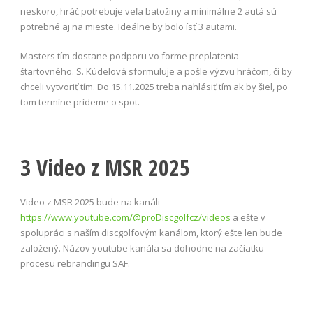
neskoro, hráč potrebuje veľa batožiny a minimálne 2 autá sú
potrebné aj na mieste. Ideálne by bolo ísť 3 autami.
Masters tím dostane podporu vo forme preplatenia
štartovného. S. Kúdelová sformuluje a pošle výzvu hráčom, či by
chceli vytvoriť tím. Do 15.11.2025 treba nahlásiť tím ak by šiel, po
tom termíne prídeme o spot.
3 Video z MSR 2025
Video z MSR 2025 bude na kanáli
https://www.youtube.com/@proDiscgolfcz/videos
a ešte v
spolupráci s naším discgolfovým kanálom, ktorý ešte len bude
založený. Názov youtube kanála sa dohodne na začiatku
procesu rebrandingu SAF.