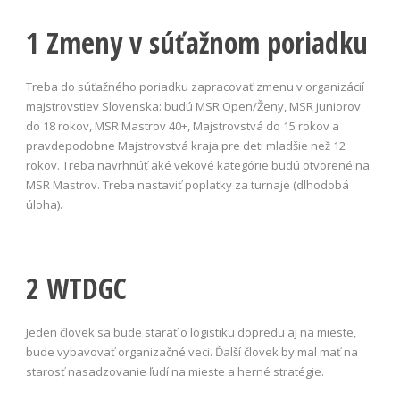
1 Zmeny v súťažnom poriadku
Treba do súťažného poriadku zapracovať zmenu v organizácií
majstrovstiev Slovenska: budú MSR Open/Ženy, MSR juniorov
do 18 rokov, MSR Mastrov 40+, Majstrovstvá do 15 rokov a
pravdepodobne Majstrovstvá kraja pre deti mladšie než 12
rokov. Treba navrhnúť aké vekové kategórie budú otvorené na
MSR Mastrov. Treba nastaviť poplatky za turnaje (dlhodobá
úloha).
2 WTDGC
Jeden človek sa bude starať o logistiku dopredu aj na mieste,
bude vybavovať organizačné veci. Ďalší človek by mal mať na
starosť nasadzovanie ľudí na mieste a herné stratégie.