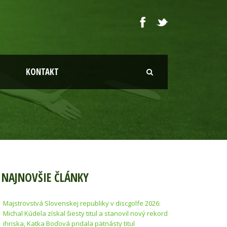
KONTAKT
NAJNOVŠIE ČLÁNKY
Majstrovstvá Slovenskej republiky v discgolfe 2026:
Michal Kúdela získal šiesty titul a stanovil nový rekord
ihriska, Katka Boďová pridala pätnásty titul