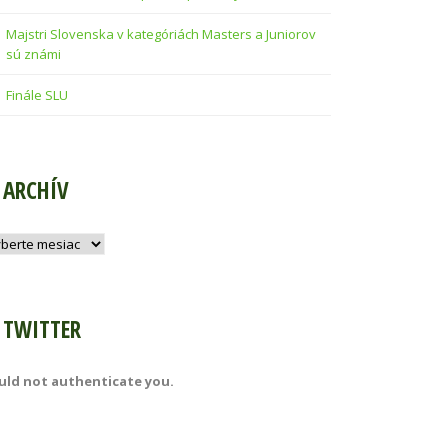
Majstri Slovenska v kategóriách Masters a Juniorov
sú známi
Finále SLU
ARCHÍV
hív
TWITTER
uld not authenticate you.