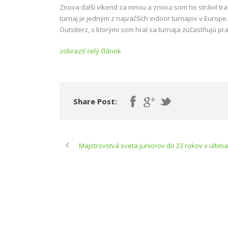
Znova ďalší víkend za mnou a znova som ho strávil trad
turnaj je jedným z najväčších indoor turnajov v Europe.
Outsiterz, s ktorými som hral sa turnaja zúčastňujú pr
zobraziť celý článok
Share Post:
Majstrovstvá sveta juniorov do 23 rokov v ultima