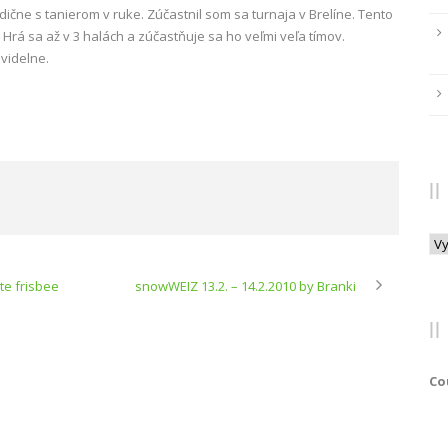
ične s tanierom v ruke. Zúčastnil som sa turnaja v Brelíne. Tento
 Hrá sa až v 3 halách a zúčastňuje sa ho veľmi veľa tímov.
avidelne.
Arc
te frisbee
snowWEIZ 13.2. – 14.2.2010 by Branki
Co