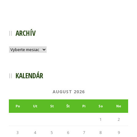
ARCHÍV
Archív
KALENDÁR
AUGUST 2026
Po
Ut
St
Št
Pi
So
Ne
1
2
3
4
5
6
7
8
9