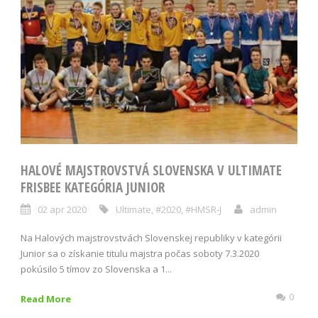
HALOVÉ MAJSTROVSTVÁ SLOVENSKA V ULTIMATE
FRISBEE KATEGÓRIA JUNIOR
02 apr 2020
Ultimate
,
#2020
,
#HMSR-J
admin
Na Halových majstrovstvách Slovenskej republiky v kategórii
Junior sa o získanie titulu majstra počas soboty 7.3.2020
pokúsilo 5 tímov zo Slovenska a 1...
0
Read More